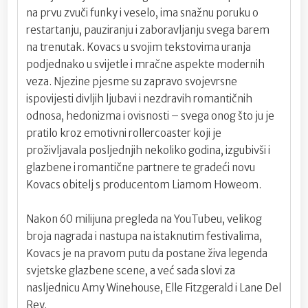
na prvu zvuči funky i veselo, ima snažnu poruku o
restartanju, pauziranju i zaboravljanju svega barem
na trenutak. Kovacs u svojim tekstovima uranja
podjednako u svijetle i mračne aspekte modernih
veza. Njezine pjesme su zapravo svojevrsne
ispovijesti divljih ljubavi i nezdravih romantičnih
odnosa, hedonizma i ovisnosti – svega onog što ju je
pratilo kroz emotivni rollercoaster koji je
proživljavala posljednjih nekoliko godina, izgubivši i
glazbene i romantične partnere te gradeći novu
Kovacs obitelj s producentom Liamom Howeom.
Nakon 60 milijuna pregleda na YouTubeu, velikog
broja nagrada i nastupa na istaknutim festivalima,
Kovacs je na pravom putu da postane živa legenda
svjetske glazbene scene, a već sada slovi za
nasljednicu Amy Winehouse, Elle Fitzgerald i Lane Del
Rey.