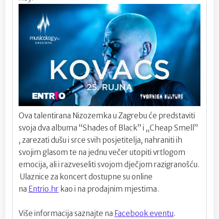
Ova talentirana Nizozemka u Zagrebu će predstaviti
svoja dva albuma “Shades of Black” i ,,Cheap Smell”
, zarezati dušu i srce svih posjetitelja, nahraniti ih
svojim glasom te na jednu večer utopiti vrtlogom
emocija, ali i razveseliti svojom dječjom razigranošću.
Ulaznice za koncert dostupne su online
na
E
ntrio.hr
kao i na prodajnim mjestima.
Više informacija saznajte na
Facebook eventu
.