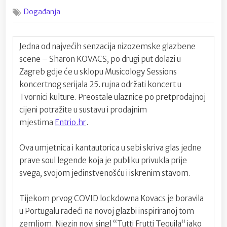
on
Soul
Događanja
diva
Sharon
Kovacs
ove
Jedna od najvećih senzacija nizozemske glazbene
nedjelje
scene – Sharon KOVACS, po drugi put dolazi u
u
Zagreb gdje će u sklopu Musicology Sessions
Tvornici
koncertnog serijala 25. rujna održati koncert u
kulture!
Tvornici kulture. Preostale ulaznice po pretprodajnoj
cijeni potražite u sustavu i prodajnim
mjestima
Entrio.hr
.
Ova umjetnica i kantautorica u sebi skriva glas jedne
prave soul legende koja je publiku privukla prije
svega, svojom jedinstvenošću i iskrenim stavom.
Tijekom prvog COVID lockdowna Kovacs je boravila
u Portugalu radeći na novoj glazbi inspiriranoj tom
zemljom. Njezin novi singl “Tutti Frutti Tequila“ iako