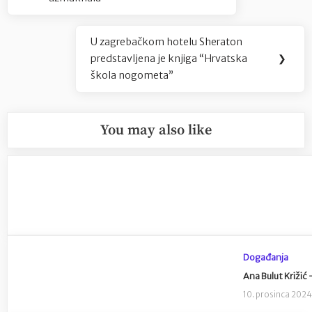
U zagrebačkom hotelu Sheraton
Next
predstavljena je knjiga “Hrvatska
❯
Post:
škola nogometa”
You may also like
Događanja
Ana Bulut Križić 
10. prosinca 202