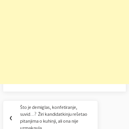
Navigacija
Što je demiglas, konfetiranje,
Previous
objava
suvid…? Žiri kandidatkinju rešetao
Post:
❮
pitanjima o kuhinji, ali ona nije
uzmaknula