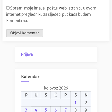
Spremi moje ime, e-poštu i web-stranicu u ovom
internet pregledniku za sljedeći put kada budem
komentirao.
Prijava
Kalendar
kolovoz 2026
P
U
S
Č
P
S
N
1
2
3
4
5
6
7
8
9