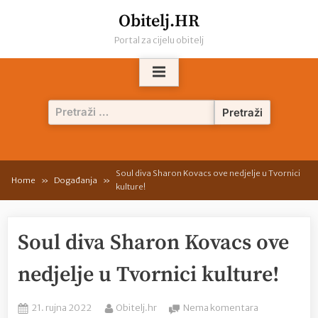
Skip
Obitelj.HR
to
Portal za cijelu obitelj
content
Pretraži:
Soul diva Sharon Kovacs ove nedjelje u Tvornici
Home
Događanja
kulture!
Soul diva Sharon Kovacs ove
nedjelje u Tvornici kulture!
Posted
By
na
21. rujna 2022
Obitelj.hr
Nema komentara