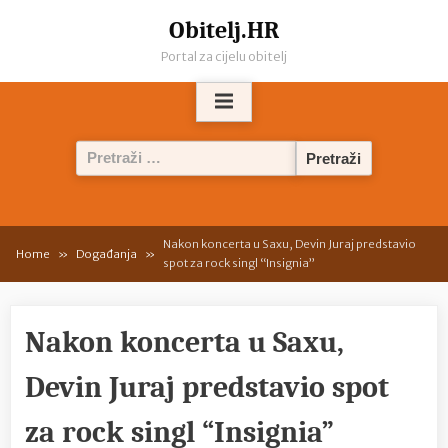
Skip
Obitelj.HR
to
Portal za cijelu obitelj
content
Pretraži:
Nakon koncerta u Saxu, Devin Juraj predstavio
Home
Događanja
spot za rock singl “Insignia”
Nakon koncerta u Saxu,
Devin Juraj predstavio spot
za rock singl “Insignia”