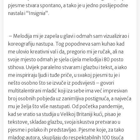
pjesme stvara spontano, a tako je u jedno poslijepodne
nastala i “Insignia”.
– Melodija mi je zapela u glavi i odmah sam vizualizirao i
koreografiju nastupa. Tog popodneva sam kuhao kad
me ulovio kreativni val i da, pregorio mi je ručak, ali na
svoje mjesto odmah je sjela cijela melodija i 80 posto
stihova. Uvijek paralelno stvaram i glazbu i tekst, a iako
me inspiriraju ljudi i tuđe priče, u svakoj pjesmi tu je i
nešto osobno što se izvuče iz podsvijesti – govori
multitalentirani mladić koji iza sebe ima već impresivan
broj osobnih pobjeda uz zanimljiva postignuća, a najveća
mu je želja što više nastupati. Od početka pandemije,
kad se vratio sa studija u Velikoj Britaniji kući, pisao je
tekstove, skladao glazbu, svoja iskustva pretvarao u
pjesme i polako ih predstavljao. Pjesme koje, za tako
mladog autora, skupljaju do respektabilnih 100 tisuća