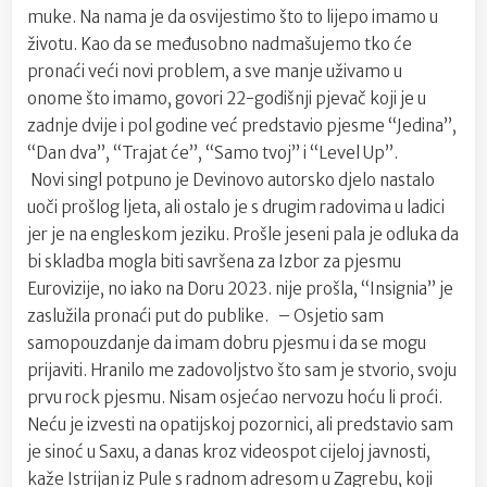
muke. Na nama je da osvijestimo što to lijepo imamo u
životu. Kao da se međusobno nadmašujemo tko će
pronaći veći novi problem, a sve manje uživamo u
onome što imamo, govori 22-godišnji pjevač koji je u
zadnje dvije i pol godine već predstavio pjesme “Jedina”,
“Dan dva”, “Trajat će”, “Samo tvoj” i “Level Up”.
Novi singl potpuno je Devinovo autorsko djelo nastalo
uoči prošlog ljeta, ali ostalo je s drugim radovima u ladici
jer je na engleskom jeziku. Prošle jeseni pala je odluka da
bi skladba mogla biti savršena za Izbor za pjesmu
Eurovizije, no iako na Doru 2023. nije prošla, “Insignia” je
zaslužila pronaći put do publike. – Osjetio sam
samopouzdanje da imam dobru pjesmu i da se mogu
prijaviti. Hranilo me zadovoljstvo što sam je stvorio, svoju
prvu rock pjesmu. Nisam osjećao nervozu hoću li proći.
Neću je izvesti na opatijskoj pozornici, ali predstavio sam
je sinoć u Saxu, a danas kroz videospot cijeloj javnosti,
kaže Istrijan iz Pule s radnom adresom u Zagrebu, koji