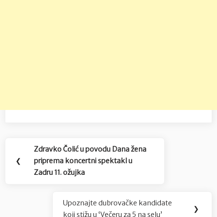
Navigacija
Zdravko Čolić u povodu Dana žena
Previous
objava
❮
priprema koncertni spektakl u
Post:
Zadru 11. ožujka
Upoznajte dubrovačke kandidate
Next
❯
koji stižu u ‘Večeru za 5 na selu’