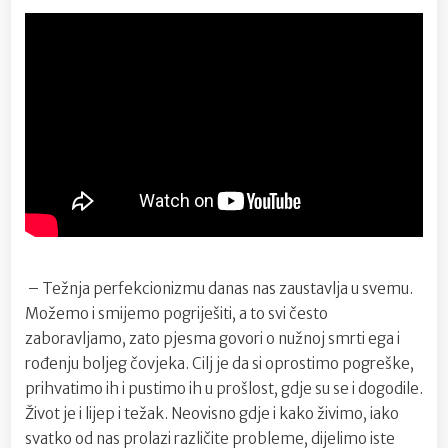
– Težnja perfekcionizmu danas nas zaustavlja u svemu.
Možemo i smijemo pogriješiti, a to svi često
zaboravljamo, zato pjesma govori o nužnoj smrti ega i
rođenju boljeg čovjeka. Cilj je da si oprostimo pogreške,
prihvatimo ih i pustimo ih u prošlost, gdje su se i dogodile.
Život je i lijep i težak. Neovisno gdje i kako živimo, iako
svatko od nas prolazi različite probleme, dijelimo iste