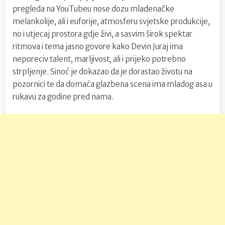
pregleda na YouTubeu nose dozu mladenačke
melankolije, ali i euforije, atmosferu svjetske produkcije,
no i utjecaj prostora gdje živi, a sasvim širok spektar
ritmova i tema jasno govore kako Devin Juraj ima
neporeciv talent, marljivost, ali i prijeko potrebno
strpljenje. Sinoć je dokazao da je dorastao životu na
pozornici te da domaća glazbena scena ima mladog asa u
rukavu za godine pred nama.