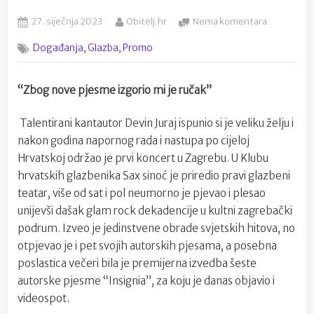
Posted
By
na
27. siječnja 2023
Obitelj.hr
Nema komentara
on
Nakon
,
,
Događanja
Glazba
Promo
koncerta
u
Saxu,
“Zbog nove pjesme izgorio mi je ručak”
Devin
Juraj
Talentirani kantautor Devin Juraj ispunio si je veliku želju i
predstavio
spot
nakon godina napornog rada i nastupa po cijeloj
za
Hrvatskoj održao je prvi koncert u Zagrebu. U Klubu
rock
hrvatskih glazbenika Sax sinoć je priredio pravi glazbeni
singl
teatar, više od sat i pol neumorno je pjevao i plesao
“Insignia”
unijevši dašak glam rock dekadencije u kultni zagrebački
podrum. Izveo je jedinstvene obrade svjetskih hitova, no
otpjevao je i pet svojih autorskih pjesama, a posebna
poslastica večeri bila je premijerna izvedba šeste
autorske pjesme “Insignia”, za koju je danas objavio i
videospot.