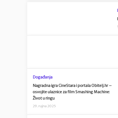
Događanja
Nagradna igra CineStara i portala Obitelj.hr –
osvojite ulaznice za film Smashing Machine:
Život u ringu
29. rujna 2025