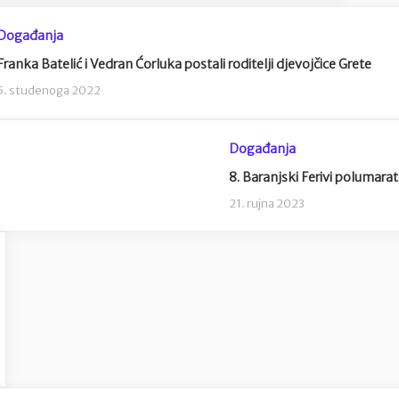
Događanja
Franka Batelić i Vedran Ćorluka postali roditelji djevojčice Grete
5. studenoga 2022
Događanja
8. Baranjski Ferivi polumara
21. rujna 2023