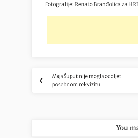
Fotografije: Renato Branđolica za H
Navigacija
Maja Šuput nije mogla odoljeti
Previous
❮
objava
posebnom rekvizitu
Post:
You ma