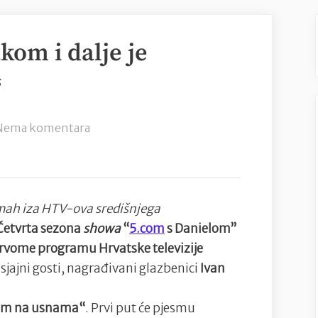
kom i dalje je
“
na
Nema komentara
Najbolja
zabava
petkom
i
mah iza HTV-ova središnjega
dalje
Četvrta sezona
showa
“
5.com
s Danielom”
je
 Prvome programu Hrvatske televizije
„5.com s
 sjajni gosti, nagrađivani glazbenici
Ivan
Danielom“
„Rum na usnama“
. Prvi put će pjesmu