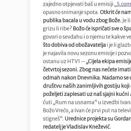
zajedno otpjevati baš u emisiji „
5.co
opasno snimanje spota.
Otkrit će nam
publika bacala u vodu zbog Bože.
Je l
grizu li ribe?
Božo će ispričati sve o
govori o sevdahu i o njemu te kakve v
što dobiva od obožavatelja
i je li gla
je najavila novu sezonu emisije i poz
ostanu uz HTV1 –
„Cijela ekipa emisi
četvrtoj sezoni. Zbog nas nećete ima
odmah nakon Dnevnika. Nadamo se da 
društvu naših zanimljivih gostiju koji
poželjeti zaplesati uz naš sjajni kućni
ćuti „Rum na usnama“ u izvedbi Ivana
Božo Vrećo, a Ivan će prvi put na televi
stigneš“.
Urednice projekta su Gordana
redatelj je Vladislav Knežević
.