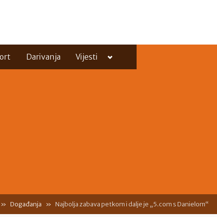
Toggle
ort
Darivanja
Vijesti
sub-
menu
Toggle
sub-
menu
Događanja
Najbolja zabava petkom i dalje je „5.com s Danielom“