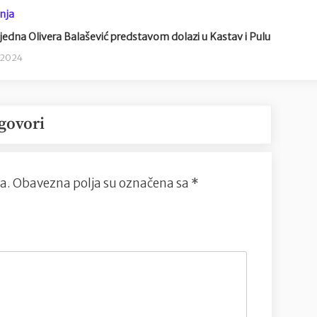
nja
edna Olivera Balašević predstavom dolazi u Kastav i Pulu
a 2024
govori
a.
Obavezna polja su označena sa
*