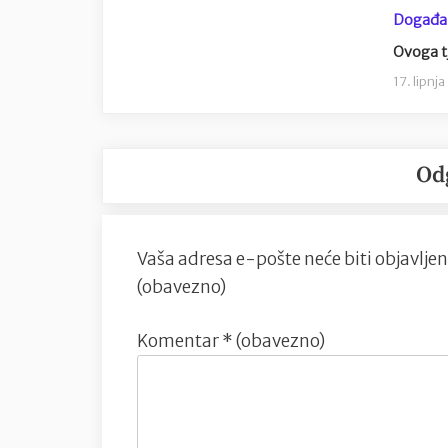
Događa
Ovoga tj
17. lipnj
Od
Vaša adresa e-pošte neće biti objavljen
(obavezno)
Komentar
* (obavezno)