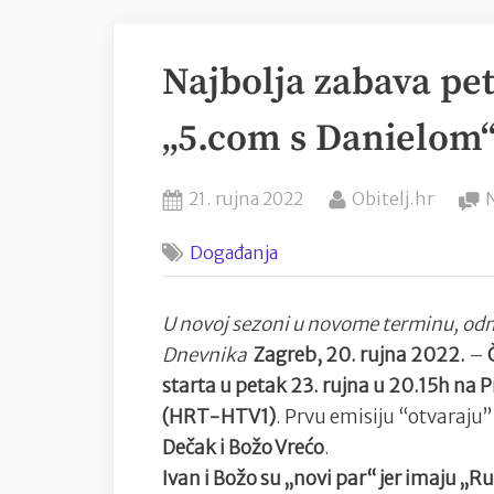
Najbolja zabava pet
„5.com s Danielom
Posted
By
21. rujna 2022
Obitelj.hr
on
Događanja
U novoj sezoni u novome terminu, od
Dnevnika
Zagreb, 20. rujna 2022.
–
starta u petak 23. rujna u 20.15h na
(HRT-HTV1)
. Prvu emisiju “otvaraju”
Dečak i Božo Vrećo
.
Ivan i Božo su „novi par“ jer imaju 