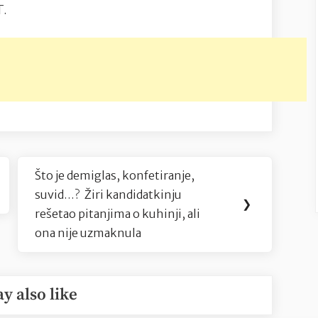
RT.
Što je demiglas, konfetiranje,
Next
suvid…? Žiri kandidatkinju
Post:
❯
rešetao pitanjima o kuhinji, ali
ona nije uzmaknula
y also like