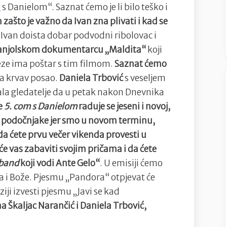
m
s Danielom“. Saznat ćemo je li bilo teško i
 zašto je važno da Ivan zna plivati i kad se
i Ivan doista dobar podvodni ribolovac i
 španjolskom dokumentarcu „Maldita“
koji
eze ima poštar s tim filmom.
Saznat ćemo
zba krvav posao.
Daniela Trbović
s veseljem
vala gledatelje da u petak nakon Dnevnika
je
5. com s Danielom
raduje se jeseni i novoj,
ti podočnjake jer smo u novom terminu,
ćete prvu večer vikenda provesti u
 će vas zabaviti svojim pričama i da ćete
band
koji vodi Ante Gelo“
. U emisiji ćemo
 i Bože. Pjesmu „Pandora“ otpjevat će
ziji izvesti pjesmu „Javi se kad
 Škaljac Narančić i Daniela Trbović,