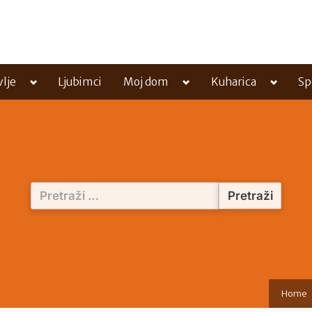
Toggle
Toggle
Toggle
vlje
Ljubimci
Moj dom
Kuharica
Sp
sub-
sub-
sub-
menu
menu
menu
Pretraži:
Home