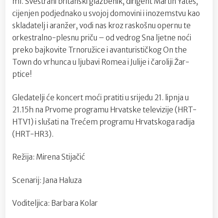
ml. Svestrani britanski glazbenik, dirigent Martin Yates,
cijenjen podjednako u svojoj domovini i inozemstvu kao
skladatelj i aranžer, vodi nas kroz raskošnu opernu te
orkestralno-plesnu priču – od vedrog Sna ljetne noći
preko bajkovite Trnoružice i avanturističkog On the
Town do vrhunca u ljubavi Romea i Julije i čaroliji Žar-
ptice!
Gledatelji će koncert moći pratiti u srijedu 21. lipnja u
21.15h na Prvome programu Hrvatske televizije (HRT-
HTV1) i slušati na Trećem programu Hrvatskoga radija
(HRT-HR3).
Režija: Mirena Stijačić
Scenarij: Jana Haluza
Voditeljica: Barbara Kolar