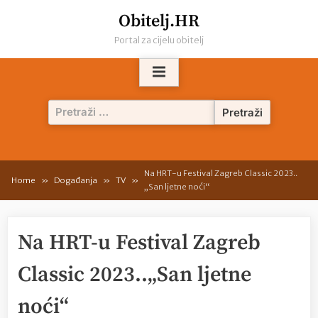
Skip
Obitelj.HR
to
Portal za cijelu obitelj
content
Pretraži:
Na HRT-u Festival Zagreb Classic 2023..
Home
Događanja
TV
„San ljetne noći“
Na HRT-u Festival Zagreb
Classic 2023..„San ljetne
noći“