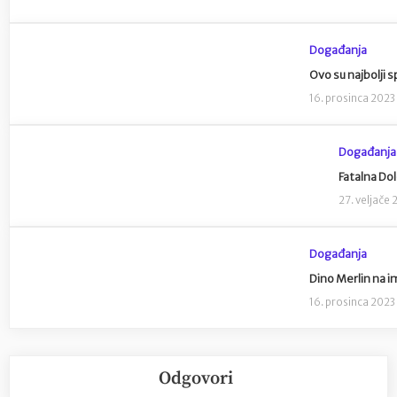
Događanja
Ovo su najbolji
16. prosinca 2023
Događanja
Fatalna Dol
27. veljače 
Događanja
Dino Merlin na i
16. prosinca 2023
Odgovori