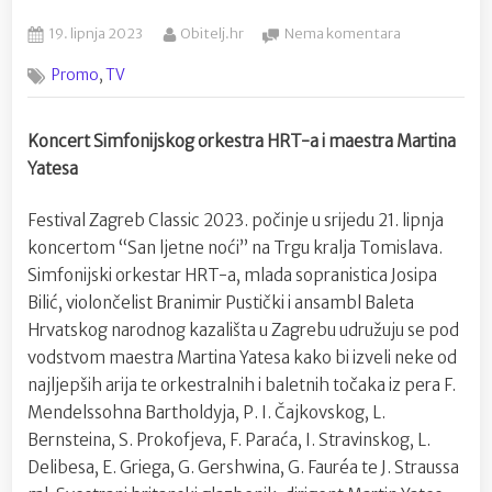
Posted
By
na
19. lipnja 2023
Obitelj.hr
Nema komentara
on
Na
,
Promo
TV
HRT-
u
Festival
Koncert Simfonijskog orkestra HRT-a i maestra Martina
Zagreb
Yatesa
Classic
2023..
„San
Festival Zagreb Classic 2023. počinje u srijedu 21. lipnja
ljetne
koncertom “San ljetne noći” na Trgu kralja Tomislava.
noći“
Simfonijski orkestar HRT-a, mlada sopranistica Josipa
Bilić, violončelist Branimir Pustički i ansambl Baleta
Hrvatskog narodnog kazališta u Zagrebu udružuju se pod
vodstvom maestra Martina Yatesa kako bi izveli neke od
najljepših arija te orkestralnih i baletnih točaka iz pera F.
Mendelssohna Bartholdyja, P. I. Čajkovskog, L.
Bernsteina, S. Prokofjeva, F. Paraća, I. Stravinskog, L.
Delibesa, E. Griega, G. Gershwina, G. Fauréa te J. Straussa