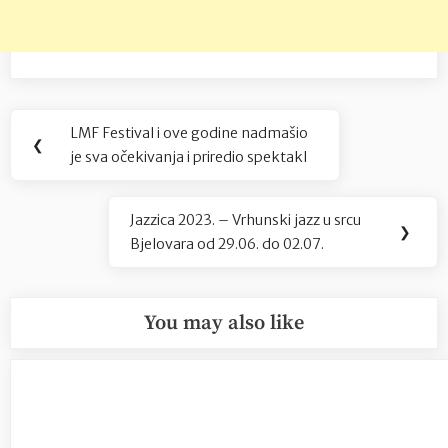
Navigacija
LMF Festival i ove godine nadmašio
Previous
❮
objava
je sva očekivanja i priredio spektakl
Post:
Jazzica 2023. – Vrhunski jazz u srcu
Next
❯
Bjelovara od 29.06. do 02.07.
Post:
You may also like