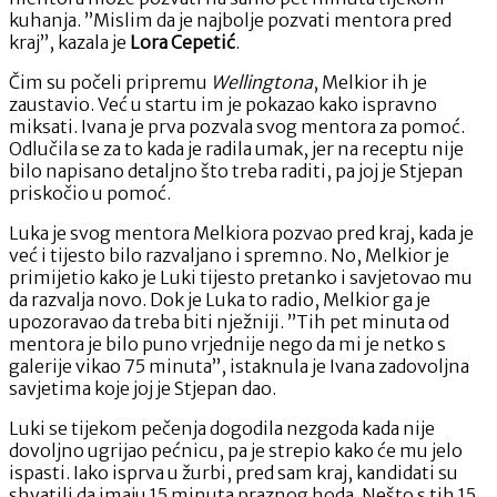
kuhanja. ”Mislim da je najbolje pozvati mentora pred
kraj”, kazala je
Lora Cepetić
.
Čim su počeli pripremu
Wellingtona
, Melkior ih je
zaustavio. Već u startu im je pokazao kako ispravno
miksati. Ivana je prva pozvala svog mentora za pomoć.
Odlučila se za to kada je radila umak, jer na receptu nije
bilo napisano detaljno što treba raditi, pa joj je Stjepan
priskočio u pomoć.
Luka je svog mentora Melkiora pozvao pred kraj, kada je
već i tijesto bilo razvaljano i spremno. No, Melkior je
primijetio kako je Luki tijesto pretanko i savjetovao mu
da razvalja novo. Dok je Luka to radio, Melkior ga je
upozoravao da treba biti nježniji. ”Tih pet minuta od
mentora je bilo puno vrjednije nego da mi je netko s
galerije vikao 75 minuta”, istaknula je Ivana zadovoljna
savjetima koje joj je Stjepan dao.
Luki se tijekom pečenja dogodila nezgoda kada nije
dovoljno ugrijao pećnicu, pa je strepio kako će mu jelo
ispasti. Iako isprva u žurbi, pred sam kraj, kandidati su
shvatili da imaju 15 minuta praznog hoda. Nešto s tih 15