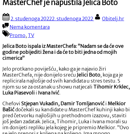
MasterChef je napustila Jelica Boto
Posted
By
2. studenoga 2022
2. studenoga 2022
Obitelj.hr
on
na
Nema komentara
MasterChef
Promo
,
TV
je
napustila
Jelica Boto ispala iz MasterChefa: ”Nadam se da će ove
Jelica
godine pobijediti žena i da će to biti jedna od mojih
Boto
cimerica”
Jelo protkano poviješću, kako ga je najavio žiri
MasterChefa, nije donijelo sreću
Jelici Boto
, koja ga je
replicirala najlošije od svih kandidata u stres testu. S
njom su se za ostanak u showu natjecali
Tihomir Krklec,
Luka Piasevoli
i
Ivana Ivić
.
Chefovi
Stjepan Vukadin, Damir Tomljanović
i
Melkior
Bašić
dočekali su kandidate u MasterChef kuhinji kako bi
pred četvorku najlošijih u prethodnom izazovu, staviti
još jedan zadatak. Jelica, Tihomir, Luka i Ivana morali su
im donijeti repliku jela kojeg je pripremio Melkior. ”Ovo
se jelo prenosi s koljena na koljeno. Ima mnogo