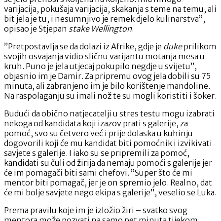
varijacija, pokušaja varijacija, skakanja s teme na temu, ali
bit jela je tu, i nesumnjivo je remek djelo kulinarstva”,
opisao je Stjepan
stake Wellington
.
”Pretpostavlja se da dolazi iz Afrike, gdje je
duke
prilikom
svojih osvajanja vidio sličnu varijantu motanja mesa u
kruh. Puno je jela utjecaj pokupilo negdje u svijetu”,
objasnio im je Damir. Za pripremu ovog jela dobili su 75
minuta, ali zabranjeno im je bilo korištenje mandoline.
Na raspolaganju su imali nož te su mogli koristiti i šoker.
Budući da obično natjecatelji u stres testu mogu izabrati
nekoga od kandidata koji izazov prati s galerije, za
pomoć, svo su četvero već i prije dolaska u kuhinju
dogovorili koji će mu kandidat biti pomoćnik i izvikivati
savjete s galerije. I iako su se pripremili za pomoć,
kandidati su čuli od žirija da nemaju pomoći s galerije jer
će im pomagači biti sami chefovi. ”Super što će mi
mentor biti pomagač, jer je on spremio jelo. Realno, dat
će mi bolje savjete nego ekipa s galerije”, veselio se Luka.
Prema pravilu koje im je izložio žiri – svatko svog
mentora može pozvati na samo pet minuta tijekom