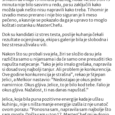
minuta nije bilo sasvim u redu, pa su zaključili kako
možda ipak nešto nisu napravili kako treba. Tihomir je
izvadio meso prerano i nije bio siguran je li meso
pečeno, a kasnije se pokazalo da ga je upravo to moglo
koštati ostanka u MasterChefu.
Dok su kandidati iz stres testa, poslije kuhanja čekali
rezultate ocjenjivanja, ekipa s galerije bila je slobodna i
bez stresa uživala u vili.
Nakon što su probali sva jela, žiri se složio da su jela
različita samo u nijansama i da će samo one presuditi tko
napušta natjecanje. ”Iako je jelo imalo grešaka, napravila
si dosad svoj najbolji tanjur. Ali problem je konkurencija.
Ove godine konkurencija je strašna”, rekao je Stjepan
Jelici, a Melkior nastavio: ”Nedostajao je okus jedne
namirnice. Okus gljiva. Jelice, to je bilo kod tebe. Falio je
okus gljiva. Nažalost, ti nas danas napuštaš.”
Jelica, koja bila puna pozitivne energije kada je ušla u
kuhinju, nije s ništa manje energije izašla iz nje unatoč
ovom porazu: ”Ponosna sam, napravila sam najbolje što
sam mogla. Došla sam u top 17. MasterChef mi je donio