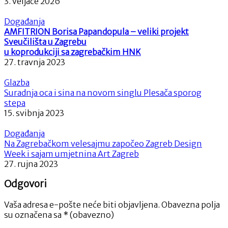
3. veljače 2026
Događanja
AMFITRION Borisa Papandopula – veliki projekt
Sveučilišta u Zagrebu
u koprodukciji sa zagrebačkim HNK
27. travnja 2023
Glazba
Suradnja oca i sina na novom singlu Plesača sporog
stepa
15. svibnja 2023
Događanja
Na Zagrebačkom velesajmu započeo Zagreb Design
Week i sajam umjetnina Art Zagreb
27. rujna 2023
Odgovori
Vaša adresa e-pošte neće biti objavljena.
Obavezna polja
su označena sa
* (obavezno)