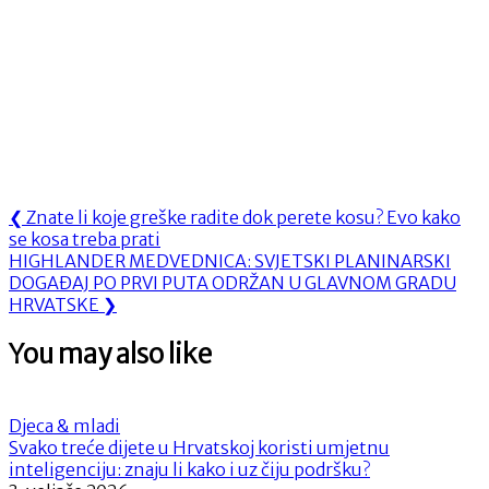
Navigacija
Previous
❮
Znate li koje greške radite dok perete kosu? Evo kako
Post:
se kosa treba prati
objava
Next
HIGHLANDER MEDVEDNICA: SVJETSKI PLANINARSKI
Post:
DOGAĐAJ PO PRVI PUTA ODRŽAN U GLAVNOM GRADU
HRVATSKE
❯
You may also like
Djeca & mladi
Svako treće dijete u Hrvatskoj koristi umjetnu
inteligenciju: znaju li kako i uz čiju podršku?