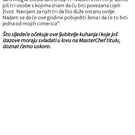
još tri osobe s kojima znam da ću biti povezana cijeli
život. Navijam za njih tri da što duže ostanu ovdje.
Nadam se da će ove godine pobijediti žena i da će to biti
jedna od mojih cimerica”.
Što sljedeće očekuje ove ljubitelje kuhanja i koje još
izazove moraju svladati u lovu na MasterChef titulu,
doznat ćemo uskoro.