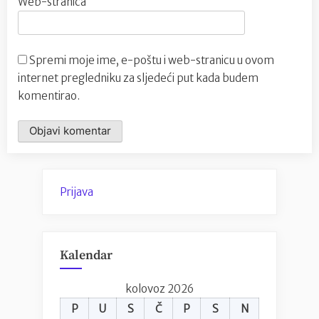
Web-stranica
Spremi moje ime, e-poštu i web-stranicu u ovom
internet pregledniku za sljedeći put kada budem
komentirao.
Prijava
Kalendar
kolovoz 2026
P
U
S
Č
P
S
N