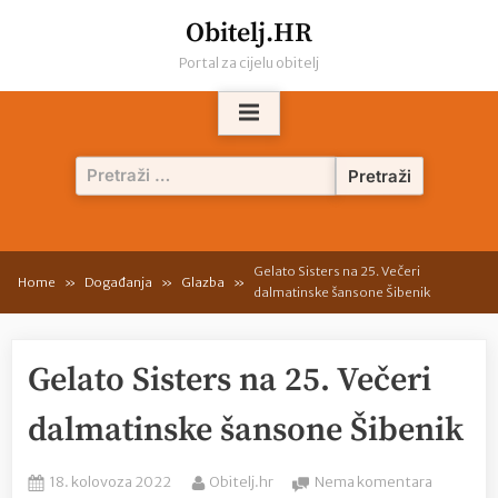
Skip
Obitelj.HR
to
Portal za cijelu obitelj
content
Pretraži:
Gelato Sisters na 25. Večeri
Home
Događanja
Glazba
dalmatinske šansone Šibenik
Gelato Sisters na 25. Večeri
dalmatinske šansone Šibenik
Posted
By
na
18. kolovoza 2022
Obitelj.hr
Nema komentara