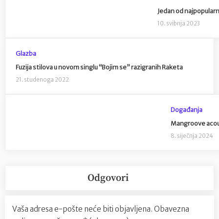
Jedan od najpopularni
10. svibnja 2023
Glazba
Fuzija stilova u novom singlu “Bojim se” razigranih Raketa
21. studenoga 2022
Događanja
Mangroove acoust
8. siječnja 2024
Odgovori
Vaša adresa e-pošte neće biti objavljena.
Obavezna