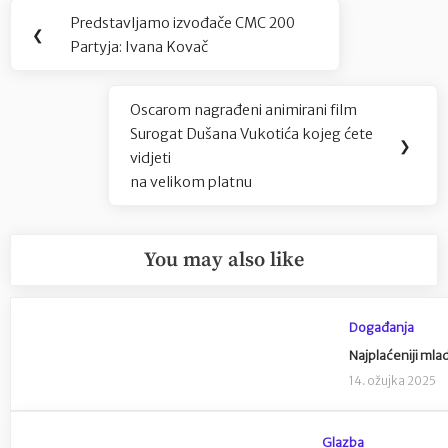
Navigacija
Predstavljamo izvođače CMC 200
Previous
❮
objava
Partyja: Ivana Kovač
Post:
Oscarom nagrađeni animirani film
Next
Surogat Dušana Vukotića kojeg ćete
Post:
❯
vidjeti
na velikom platnu
You may also like
Događanja
Najplaćeniji mla
14. ožujka 2025
Glazba