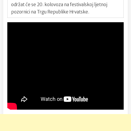
održat će se 20. kolovoza na festivalskoj ljetnoj
pozornici na Trgu Republike Hrvatske.