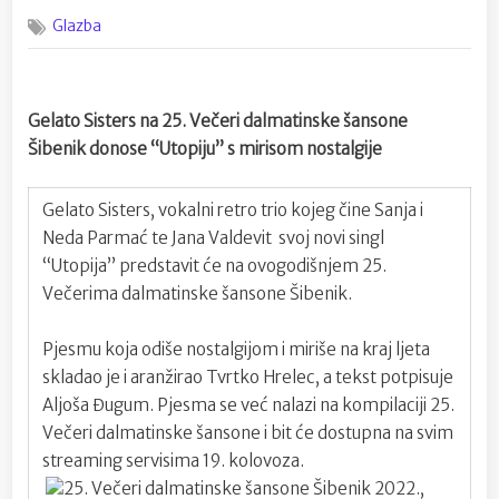
on
Gelato
Glazba
Sisters
na
25.
Večeri
Gelato Sisters na 25. Večeri dalmatinske šansone
dalmatin
šansone
Šibenik
donose “Utopiju” s mirisom nostalgije
Šibenik
Gelato Sisters, vokalni retro trio kojeg čine Sanja i
Neda Parmać te Jana Valdevit svoj novi singl
“Utopija” predstavit će na ovogodišnjem 25.
Večerima dalmatinske šansone Šibenik.
Pjesmu koja odiše nostalgijom i miriše na kraj ljeta
skladao je i aranžirao Tvrtko Hrelec, a tekst potpisuje
Aljoša Đugum. Pjesma se već nalazi na kompilaciji 25.
Večeri dalmatinske šansone i bit će dostupna na svim
streaming servisima 19. kolovoza.
25. Večeri dalmatinske šansone Šibenik 2022.,