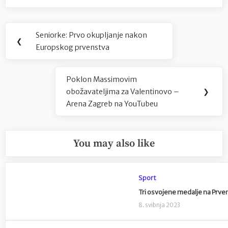
Navigacija
Seniorke: Prvo okupljanje nakon
Previous
❮
objava
Europskog prvenstva
Post:
Poklon Massimovim
Next
obožavateljima za Valentinovo –
❯
Post:
Arena Zagreb na YouTubeu
You may also like
Sport
Tri osvojene medalje na Prve
8. svibnja 2023