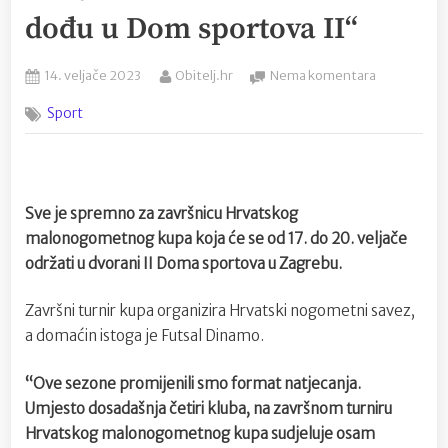
dođu u Dom sportova II“
Posted
By
na
14. veljače 2023
Obitelj.hr
Nema komentara
on
Đulvat:
Sport
„Ne
bježimo
od
uloge
favorita“;
Sve je spremno za završnicu Hrvatskog
Čekol:
malonogometnog kupa koja će se od 17. do 20. veljače
„Pozivam
održati u dvorani II Doma sportova u Zagrebu.
navijače
svih
klubova
Završni turnir kupa organizira Hrvatski nogometni savez,
da
a domaćin istoga je Futsal Dinamo.
dođu
u
“Ove sezone promijenili smo format natjecanja.
Dom
Umjesto dosadašnja četiri kluba, na završnom turniru
sportova
II“
Hrvatskog malonogometnog kupa sudjeluje osam