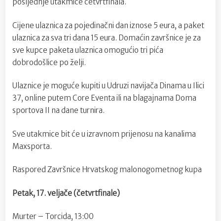
posljednje utakmice četvrtfinala.
Cijene ulaznica za pojedinačni dan iznose 5 eura, a paket
ulaznica za sva tri dana 15 eura. Domaćin završnice je za
sve kupce paketa ulaznica omogućio tri pića
dobrodošlice po želji.
Ulaznice je moguće kupiti u Udruzi navijača Dinama u Ilici
37, online putem Core Eventa ili na blagajnama Doma
sportova II na dane turnira.
Sve utakmice bit će u izravnom prijenosu na kanalima
Maxsporta.
Raspored Završnice Hrvatskog malonogometnog kupa
Petak, 17. veljače (četvrtfinale)
Murter – Torcida, 13:00