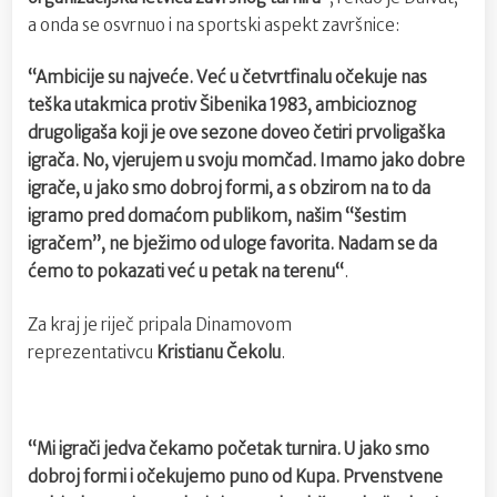
a onda se osvrnuo i na sportski aspekt završnice:
“Ambicije su najveće. Već u četvrtfinalu očekuje nas
teška utakmica protiv Šibenika 1983, ambicioznog
drugoligaša koji je ove sezone doveo četiri prvoligaška
igrača. No, vjerujem u svoju momčad. Imamo jako dobre
igrače, u jako smo dobroj formi, a s obzirom na to da
igramo pred domaćom publikom, našim “šestim
igračem”, ne bježimo od uloge favorita. Nadam se da
ćemo to pokazati već u petak na terenu“
.
Za kraj je riječ pripala Dinamovom
reprezentativcu
Kristianu Čekolu
.
“Mi igrači jedva čekamo početak turnira. U jako smo
dobroj formi i očekujemo puno od Kupa. Prvenstvene