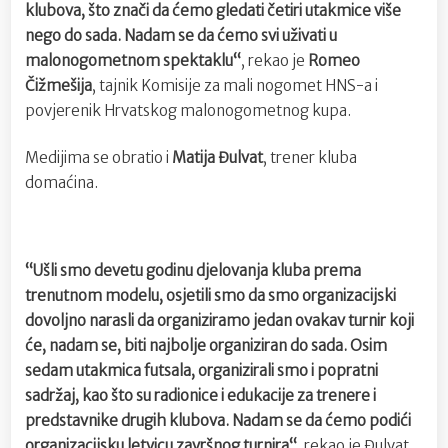
klubova, što znači da ćemo gledati četiri utakmice više
nego do sada. Nadam se da ćemo svi uživati u
malonogometnom spektaklu“
, rekao je
Romeo
Čižmešija
, tajnik Komisije za mali nogomet HNS-a i
povjerenik Hrvatskog malonogometnog kupa.
Medijima se obratio i
Matija Đulvat
, trener kluba
domaćina.
“Ušli smo devetu godinu djelovanja kluba prema
trenutnom modelu, osjetili smo da smo organizacijski
dovoljno narasli da organiziramo jedan ovakav turnir koji
će, nadam se, biti najbolje organiziran do sada. Osim
sedam utakmica futsala, organizirali smo i popratni
sadržaj, kao što su radionice i edukacije za trenere i
predstavnike drugih klubova. Nadam se da ćemo podići
organizacijsku letvicu završnog turnira“
, rekao je Đulvat,