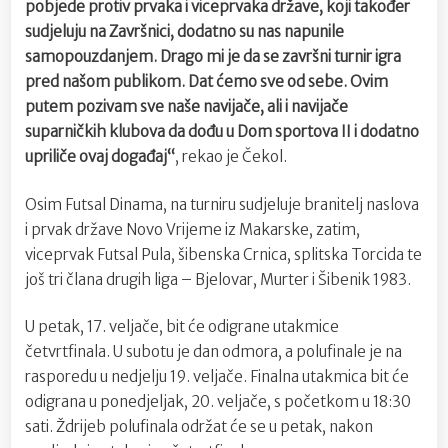
pobjede protiv prvaka i viceprvaka države, koji također
sudjeluju na Završnici, dodatno su nas napunile
samopouzdanjem. Drago mi je da se završni turnir igra
pred našom publikom. Dat ćemo sve od sebe. Ovim
putem pozivam sve naše navijače, ali i navijače
suparničkih klubova da dođu u Dom sportova II i dodatno
upriliče ovaj događaj“
, rekao je Čekol.
Osim Futsal Dinama, na turniru sudjeluje branitelj naslova
i prvak države Novo Vrijeme iz Makarske, zatim,
viceprvak Futsal Pula, šibenska Crnica, splitska Torcida te
još tri člana drugih liga – Bjelovar, Murter i Šibenik 1983.
U petak, 17. veljače, bit će odigrane utakmice
četvrtfinala. U subotu je dan odmora, a polufinale je na
rasporedu u nedjelju 19. veljače. Finalna utakmica bit će
odigrana u ponedjeljak, 20. veljače, s početkom u 18:30
sati. Ždrijeb polufinala održat će se u petak, nakon