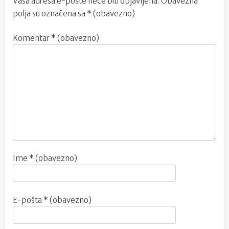
Vaša adresa e-pošte neće biti objavljena.
Obavezna
polja su označena sa
* (obavezno)
Komentar
* (obavezno)
Ime
* (obavezno)
E-pošta
* (obavezno)