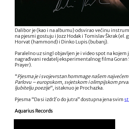
Dalibor je (kao i na albumu) odsvirao većinu instrum
na pjesmi gostuju i Jozz Hodak i Tomislav Škrak (el. g
Horvat (hammond) i Dinko Lupis (bubanj).
Paralelno uz singl objavljen je i video spot na kojem 
nagrađivani redatelj eksperimentalnog filma Goran 
Prayer).
“
Pjesma je i svojevrstan hommage našem najvećem
Parlovu – europskom, svjetskom i olimpijskom prvak
ljubitelju poezije
“, istaknuo je Prochazka.
Pjesma “Da si izdrž`o do jutra” dostupna jena svim
s
Aquarius Records