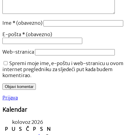
Ime
* (obavezno)
E-pošta
* (obavezno)
Web-stranica
Spremi moje ime, e-poštu i web-stranicu u ovom
internet pregledniku za sljedeći put kada budem
komentirao.
Prijava
Kalendar
kolovoz 2026
P
U
S
Č
P
S
N