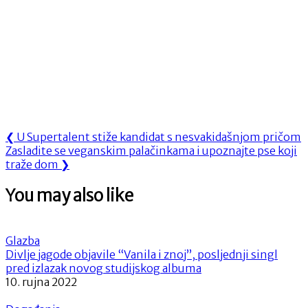
Navigacija
Previous
❮
U Supertalent stiže kandidat s nesvakidašnjom pričom
Next
Post:
Zasladite se veganskim palačinkama i upoznajte pse koji
objava
Post:
traže dom
❯
You may also like
Glazba
Divlje jagode objavile “Vanila i znoj”, posljednji singl
pred izlazak novog studijskog albuma
10. rujna 2022