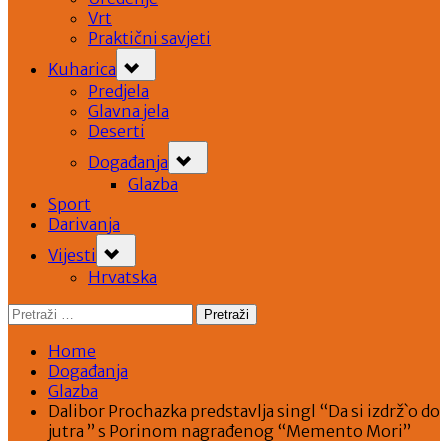
Vrt
Praktični savjeti
Toggle
Kuharica
sub-
menu
Predjela
Glavna jela
Deserti
Toggle
Događanja
sub-
menu
Glazba
Sport
Darivanja
Toggle
Vijesti
sub-
menu
Hrvatska
Pretraži:
Home
Događanja
Glazba
Dalibor Prochazka predstavlja singl “Da si izdrž`o do
jutra ” s Porinom nagrađenog “Memento Mori”