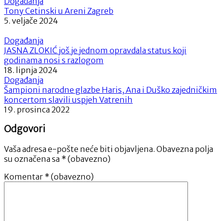
Događanja
Tony Cetinski u Areni Zagreb
5. veljače 2024
Događanja
JASNA ZLOKIĆ još je jednom opravdala status koji
godinama nosi s razlogom
18. lipnja 2024
Događanja
Šampioni narodne glazbe Haris, Ana i Duško zajedničkim
koncertom slavili uspjeh Vatrenih
19. prosinca 2022
Odgovori
Vaša adresa e-pošte neće biti objavljena.
Obavezna polja
su označena sa
* (obavezno)
Komentar
* (obavezno)