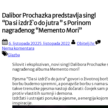
Dalibor Prochazka predstavlja singl
“Da si izdrž`o do jutra ” s Porinom
nagrađenog “Memento Mori”
Posted
By
6. listopada 2022
5. listopada 2022
Obitelj.hr
on
na
Nema komentara
Dalibor
Glazba
Prochazka
predstavlja
Silovit i eksplozivan, novi singl Dalibora Prochazke
singl
nagrađenog albuma Memento mori!
“Da
si
Pjesma “Da si izdrž`o do jutra” govori o životnoj borbi
izdrž`o
borbu budemo spremni, a ponajviše borbu s nama 
do
takve trenutke pjesma nastoji dočarati: čovjek sam p
jutra
protiv vlastitih sumnji i demona.
”
Izdržati i ustrajati poruka je pjesme, a energija kojo
s
inspiracije.
Porinom