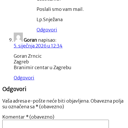
Poslali smo vam mail.
Lp.Snježana
Odgovori
Goran
napisao:
5. siječnja 2026 u 12:34
Goran Zrncic
Zagreb
Branimir centar u Zagrebu
Odgovori
Odgovori
Vaša adresa e-pošte neće biti objavljena.
Obavezna polja
su označena sa
* (obavezno)
Komentar
* (obavezno)