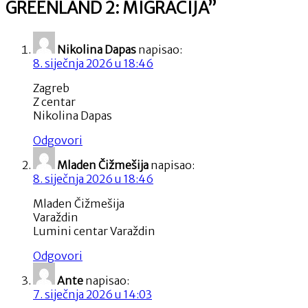
GREENLAND 2: MIGRACIJA
”
Nikolina Dapas
napisao:
8. siječnja 2026 u 18:46
Zagreb
Z centar
Nikolina Dapas
Odgovori
Mladen Čižmešija
napisao:
8. siječnja 2026 u 18:46
Mladen Čižmešija
Varaždin
Lumini centar Varaždin
Odgovori
Ante
napisao:
7. siječnja 2026 u 14:03