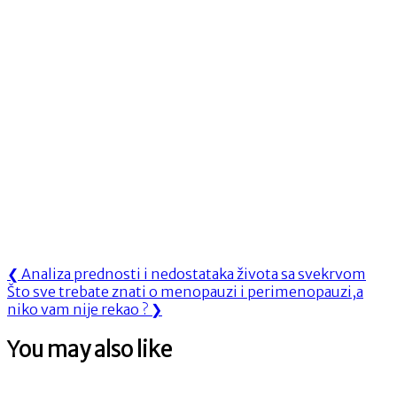
Navigacija
Previous
❮
Analiza prednosti i nedostataka života sa svekrvom
Next
Post:
Što sve trebate znati o menopauzi i perimenopauzi,a
objava
Post:
niko vam nije rekao ?
❯
You may also like