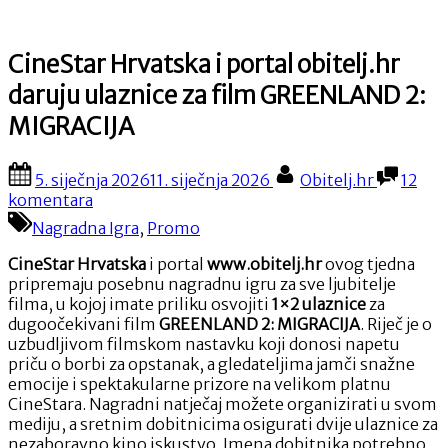
CineStar Hrvatska i portal obitelj.hr
daruju ulaznice za film GREENLAND 2:
MIGRACIJA
Posted
By
5. siječnja 2026
11. siječnja 2026
Obitelj.hr
12
on
za
komentara
CineStar
Nagradna Igra
,
Promo
Hrvatska
i
CineStar Hrvatska
i portal
www.obitelj.hr
ovog tjedna
portal
pripremaju posebnu nagradnu igru za sve ljubitelje
obitelj.hr
filma, u kojoj imate priliku osvojiti
1×2 ulaznice
za
daruju
dugoočekivani film
GREENLAND 2: MIGRACIJA
. Riječ je o
ulaznice
uzbudljivom filmskom nastavku koji donosi napetu
za
priču o borbi za opstanak, a gledateljima jamči snažne
film
emocije i spektakularne prizore na velikom platnu
GREENLAND
CineStara. Nagradni natječaj možete organizirati u svom
2:
mediju, a sretnim dobitnicima osigurati dvije ulaznice za
MIGRACIJA
nezaboravno kino iskustvo. Imena dobitnika potrebno