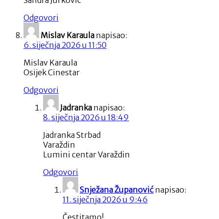
Sandra Jurković
Odgovori
Mislav Karaula
napisao:
6. siječnja 2026 u 11:50
Mislav Karaula
Osijek Cinestar
Odgovori
Jadranka
napisao:
8. siječnja 2026 u 18:49
Jadranka Strbad
Varaždin
Lumini centar Varaždin
Odgovori
Snježana Županović
napisao:
11. siječnja 2026 u 9:46
Čestitamo!