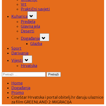
Vrt
Praktični savjeti
Toggle
Kuharica
sub-
menu
Predjela
Glavna jela
Deserti
Toggle
Događanja
sub-
menu
Glazba
Sport
Darivanja
Toggle
Vijesti
sub-
menu
Hrvatska
Pretraži:
Home
Događanja
Promo
CineStar Hrvatska i portal obitelj.hr daruju ulaznice
za film GREENLAND 2: MIGRACIJA