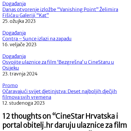
Događanja
Danas otvorenje izložbe “Vanishing Point” Želimira
Fišića u Galeriji “Kat”
25. ožujka 2023
Događanja
Contra – Sunce izlazi na zapadu
16. veljače 2023
Događanja
Osvojite ulaznice za film ‘Bezgrešna’ u CineStaru u
Osijeku
23. travnja 2024
Promo
Očaravajući svijet djetinjstva: Deset najboljih dječjih
filmova svih vremena
12. studenoga 2023
12 thoughts on “
CineStar Hrvatska i
portal obitelj.hr daruju ulaznice za film