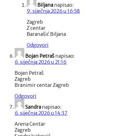
Biljana
napisao:
9. siječnja 2026 u 16:58
Zagreb
Z centar
Baranašić Biljana
Odgovori
Bojan Petraš
napisao:
6. siječnja 2026 u 21:16
Bojan Petraš
Zagreb
Branimir centar Zagreb
Odgovori
Sandra
napisao:
6. siječnja 2026 u 14:37
Arena Centar
Zagreb