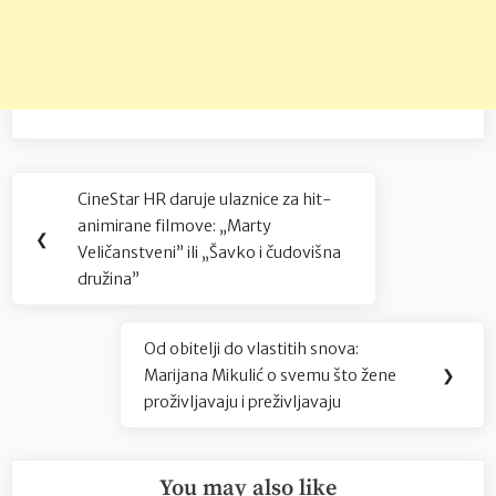
Navigacija
CineStar HR daruje ulaznice za hit-
Previous
objava
animirane filmove: „Marty
Post:
❮
Veličanstveni” ili „Šavko i čudovišna
družina”
Od obitelji do vlastitih snova:
Next
Marijana Mikulić o svemu što žene
❯
Post:
proživljavaju i preživljavaju
You may also like