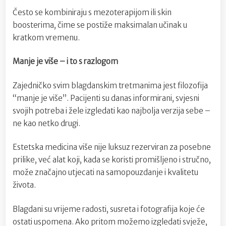
Često se kombiniraju s mezoterapijom ili skin
boosterima, čime se postiže maksimalan učinak u
kratkom vremenu.
Manje je više – i to s razlogom
Zajedničko svim blagdanskim tretmanima jest filozofija
“manje je više”. Pacijenti su danas informirani, svjesni
svojih potreba i žele izgledati kao najbolja verzija sebe –
ne kao netko drugi.
Estetska medicina više nije luksuz rezerviran za posebne
prilike, već alat koji, kada se koristi promišljeno i stručno,
može značajno utjecati na samopouzdanje i kvalitetu
života.
Blagdani su vrijeme radosti, susreta i fotografija koje će
ostati uspomena. Ako pritom možemo izgledati svježe,