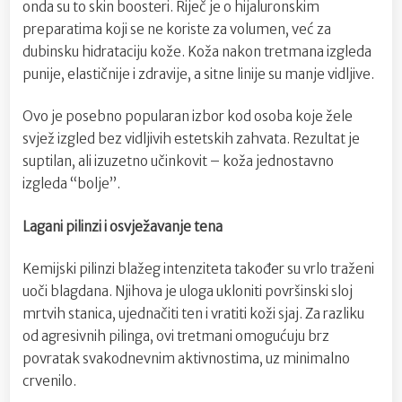
onda su to skin boosteri. Riječ je o hijaluronskim
preparatima koji se ne koriste za volumen, već za
dubinsku hidrataciju kože. Koža nakon tretmana izgleda
punije, elastičnije i zdravije, a sitne linije su manje vidljive.
Ovo je posebno popularan izbor kod osoba koje žele
svjež izgled bez vidljivih estetskih zahvata. Rezultat je
suptilan, ali izuzetno učinkovit – koža jednostavno
izgleda “bolje”.
Lagani pilinzi i osvježavanje tena
Kemijski pilinzi blažeg intenziteta također su vrlo traženi
uoči blagdana. Njihova je uloga ukloniti površinski sloj
mrtvih stanica, ujednačiti ten i vratiti koži sjaj. Za razliku
od agresivnih pilinga, ovi tretmani omogućuju brz
povratak svakodnevnim aktivnostima, uz minimalno
crvenilo.