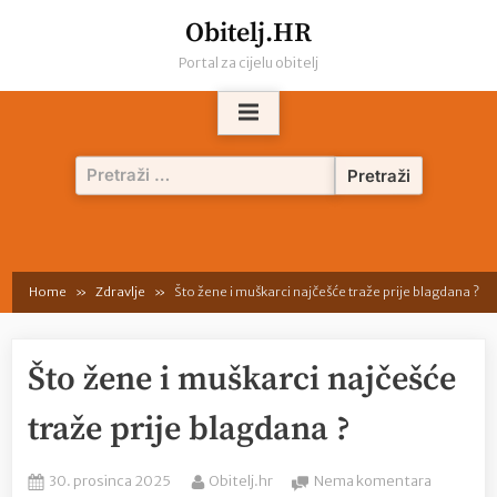
Skip
Obitelj.HR
to
Portal za cijelu obitelj
content
Pretraži:
Home
Zdravlje
Što žene i muškarci najčešće traže prije blagdana ?
Što žene i muškarci najčešće
traže prije blagdana ?
Posted
By
na
30. prosinca 2025
Obitelj.hr
Nema komentara