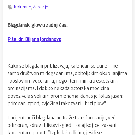
on
Što
,
Kolumne
Zdravlje
žene
i
muškarci
Blagdanski glow u zadnji čas..
najčešće
traže
Piše: dr. Biljana Jordanova
prije
blagdana
?
Kako se blagdani približavaju, kalendari se pune – ne
samo društvenim događanjima, obiteljskim okupljanjima
i poslovnim večerama, nego i terminima u estetskim
ordinacijama. I dok se nekada estetska medicina
povezivala s velikim promjenama, danas je fokus jasan:
prirodan izgled, svježina i takozvani “brzi glow”.
Pacijenti uoči blagdana ne traže transformaciju, već
odmoran, zdrav i blistav izgled – onaj koji će izazvati
komentare poput: “Izgledaš odlično, jesi li se