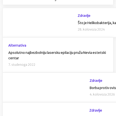
Zdravlje
Što je Helikobakterija, ka
28. kolovoza 2024
Alternativa
Apsolutno najbezbolniju lasersku epilaciju pruža Nevia estetski
centar
7. studenoga 2022
Zdravlje
Borba protiv ovi
4. kolovoza 2026
Zdravlje