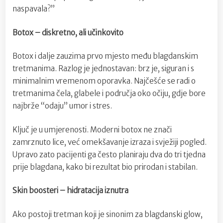
naspavala?”
Botox – diskretno, ali učinkovito
Botox i dalje zauzima prvo mjesto među blagdanskim
tretmanima. Razlog je jednostavan: brz je, siguran i s
minimalnim vremenom oporavka. Najčešće se radi o
tretmanima čela, glabele i područja oko očiju, gdje bore
najbrže “odaju” umor i stres.
Ključ je u umjerenosti. Moderni botox ne znači
zamrznuto lice, već omekšavanje izraza i svježiji pogled.
Upravo zato pacijenti ga često planiraju dva do tri tjedna
prije blagdana, kako bi rezultat bio prirodan i stabilan.
Skin boosteri – hidratacija iznutra
Ako postoji tretman koji je sinonim za blagdanski glow,