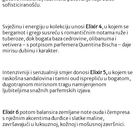
sofisticiranošću.
Svježinu i energiju u kolekciju unosi
Elixir 4
, u kojem se
bergamot i grejp susreću s romantičnim notama ruže i
tuberoze, dok bogata baza cedrovine, olibanuma i
vetivera – s potpisom parfemera Quentina Bischa – daje
mirisu dubinu i karakter.
Intenzivniji i senzualniji smjer donosi
Elixir 5,
u kojem se
raskošna sandalovina i tamni oud isprepliću u bogatom,
dugotrajnom mirisnom tragu namijenjenom
ljubiteljima snažnih parfemskih izjava.
Elixir 6
potom balansira zemljane note ouda i čempresa
s nježnim akcentima đurđice i slatke maline,
završavajući u luksuznoj, kožnoj i mošusnoj završnici.