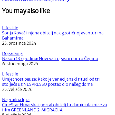
You may also like
Lifestile
Sonja Kovač i njena obitelj na egzotičnoj avanturi na
Bahamima
23. prosinca 2024
Događanja
Nakon 137 godina: Novi vatrogasni dom u Čepinu
6. studenoga 2025
Lifestile
Umjetnost pauze: Kako je venecijanski ritual od tri
stoljeća uz NESPRESSO postao dio našeg doma
25. veljače 2026
Nagradna Igra
CineStar Hrvatska i portal obitelj.hr daruju ulaznice za
film GREENLAND 2: MIGRACIJA
5. siječnja 2026