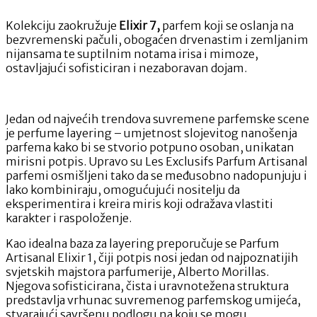
Kolekciju zaokružuje
Elixir 7,
parfem koji se oslanja na
bezvremenski pačuli, obogaćen drvenastim i zemljanim
nijansama te suptilnim notama irisa i mimoze,
ostavljajući sofisticiran i nezaboravan dojam.
Jedan od najvećih trendova suvremene parfemske scene
je perfume layering – umjetnost slojevitog nanošenja
parfema kako bi se stvorio potpuno osoban, unikatan
mirisni potpis. Upravo su Les Exclusifs Parfum Artisanal
parfemi osmišljeni tako da se međusobno nadopunjuju i
lako kombiniraju, omogućujući nositelju da
eksperimentira i kreira miris koji odražava vlastiti
karakter i raspoloženje.
Kao idealna baza za layering preporučuje se Parfum
Artisanal Elixir 1, čiji potpis nosi jedan od najpoznatijih
svjetskih majstora parfumerije, Alberto Morillas.
Njegova sofisticirana, čista i uravnotežena struktura
predstavlja vrhunac suvremenog parfemskog umijeća,
stvarajući savršenu podlogu na koju se mogu