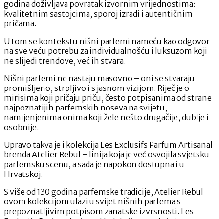
godina doživljava povratak izvornim vrijednostima:
pozivaju
kvalitetnim sastojcima, sporoj izradi i autentičnim
na
pričama.
umjetnost
layeringa
U tom se kontekstu nišni parfemi nameću kao odgovor
na sve veću potrebu za individualnošću i luksuzom koji
ne slijedi trendove, već ih stvara.
Nišni parfemi ne nastaju masovno – oni se stvaraju
promišljeno, strpljivo i s jasnom vizijom. Riječ je o
mirisima koji pričaju priču, često potpisanima od strane
najpoznatijih parfemskih noseva na svijetu,
namijenjenima onima koji žele nešto drugačije, dublje i
osobnije.
Upravo takva je i kolekcija Les Exclusifs Parfum Artisanal
brenda Atelier Rebul – linija koja je već osvojila svjetsku
parfemsku scenu, a sada je napokon dostupna i u
Hrvatskoj.
S više od 130 godina parfemske tradicije, Atelier Rebul
ovom kolekcijom ulazi u svijet nišnih parfema s
prepoznatljivim potpisom zanatske izvrsnosti. Les