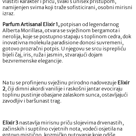
vlastiti karakter i priču, svaki s unisex pristupom,
namijenjen svima koji traže sofisticirani, osobni mirisni
izraz.
Parfum Artisanal Elixir 1,
potpisan od legendarnog
Alberta Morillasa, otvara se svježinom bergamota i
nerolija, koje se postupno stapaju s toplinom cedra, dok
inovativna molekula paradisione donosi suvremeni,
gotovo prozračni potpis. U njegovu se srcu isprepliću
bijeli čaj, iris, ruža i jasmin, stvarajući dojam
bezvremenske elegancije.
Na tu se profinjenu svježinu prirodno nadovezuje
Elixir
2
, čiji dimni akordi vanilije i raskošni jantar evociraju
toplinu pustinje obasjane zalaskom sunca, ostavljajući
zavodljiv i baršunast trag.
Elixir 3
nastavlja mirisnu priču slojevima drvenastih,
začinskih i suptilno cvjetnih nota, vodeći osjetila na
gotovo mistično, kozmičko putovanje koje odiše