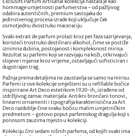
Exclusifs Parfum Artisanal kolekcija nastala je kao
hommage umjetnosti parfumerstva – od pažljivog
odabira autentičnih, premium sastojaka do
jedinstvenog procesa izrade koji uključuje čak
osmotjednu dvostruku maceraciju.
Svaki extrait de parfum prolazi kroz pet faza sazrijevanja,
koristeći trostruko destilirani alkohol, čime se postiže
iznimna dubina, postojanost i kompleksnost mirisa.
Rezultat su parfemi koji se razvijaju na koži, otkrivajući
slojeve i nijanse kroz vrijeme, ostavljajući sofisticiran i
dugotrajan trag.
Pažnja prema detaljima ne zaustavlja se samo na mirisu.
Parfemi iz ove kolekcije smješteni su u refillable bočice
inspirirane Art Deco estetikom 1920-ih, izrađene od
izdržljivog zamac materijala. Antikni brončani tonovi,
linearni ornamenti i tipografija karakteristična za Art
Deco razdoblje čine svaku bočicu malim umjetničkim
predmetom – gotovo poput parfemskog dragulja koji s
ponosom zauzima mjesto u kolekciji.
Kolekciju čini sedam nišnih parfema, od kojih svaki ima