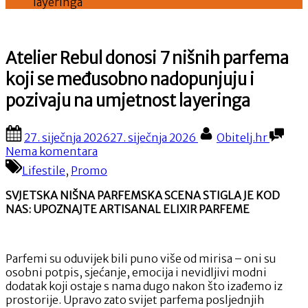
layeringa
Atelier Rebul donosi 7 nišnih parfema
koji se međusobno nadopunjuju i
pozivaju na umjetnost layeringa
Posted
By
27. siječnja 2026
27. siječnja 2026
Obitelj.hr
on
na
Nema komentara
Atelier
Lifestile
,
Promo
Rebul
donosi
SVJETSKA NIŠNA PARFEMSKA SCENA STIGLA JE KOD
7
NAS: UPOZNAJTE ARTISANAL ELIXIR PARFEME
nišnih
parfema
koji
Parfemi su oduvijek bili puno više od mirisa – oni su
se
osobni potpis, sjećanje, emocija i nevidljivi modni
međusobno
dodatak koji ostaje s nama dugo nakon što izađemo iz
nadopunjuju
prostorije. Upravo zato svijet parfema posljednjih
i