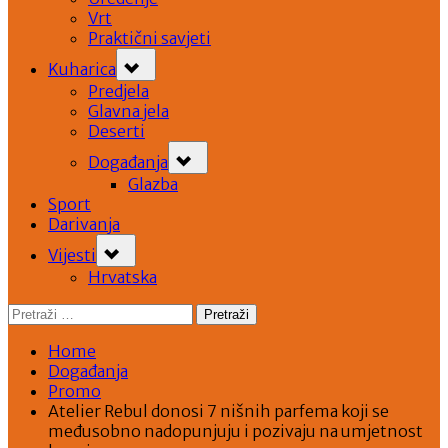
Vrt
Praktični savjeti
Toggle
Kuharica
sub-
menu
Predjela
Glavna jela
Deserti
Toggle
Događanja
sub-
menu
Glazba
Sport
Darivanja
Toggle
Vijesti
sub-
menu
Hrvatska
Pretraži:
Home
Događanja
Promo
Atelier Rebul donosi 7 nišnih parfema koji se
međusobno nadopunjuju i pozivaju na umjetnost