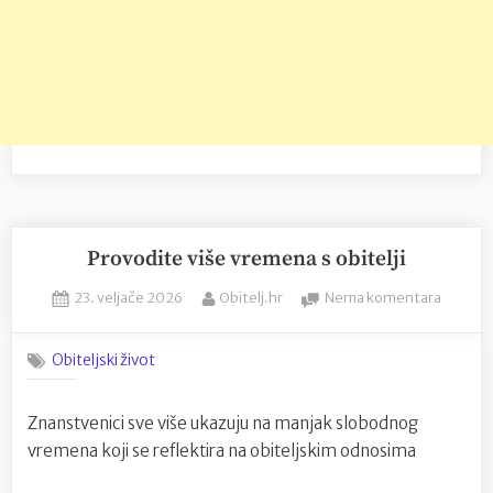
Provodite više vremena s obitelji
Posted
By
na
23. veljače 2026
Obitelj.hr
Nema komentara
on
Provodi
više
Obiteljski život
vremen
s
obitelji
Znanstvenici sve više ukazuju na manjak slobodnog
vremena koji se reflektira na obiteljskim odnosima