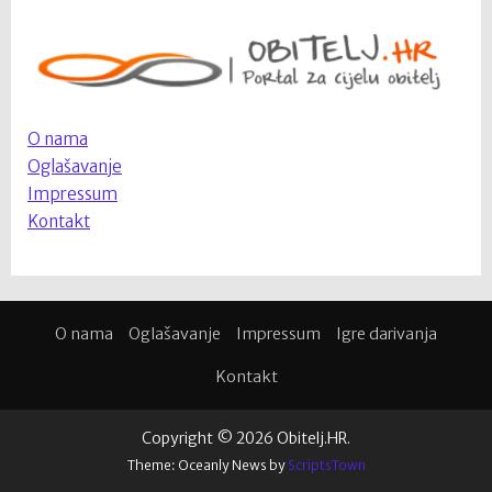
O nama
Oglašavanje
Impressum
Kontakt
O nama
Oglašavanje
Impressum
Igre darivanja
Kontakt
Copyright © 2026 Obitelj.HR.
Theme: Oceanly News by
ScriptsTown