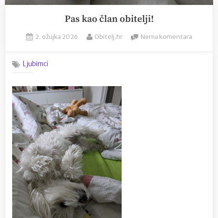
Pas kao član obitelji!
Posted
By
na
2. ožujka 2026
Obitelj.hr
Nema komentara
on
Pas
kao
Ljubimci
član
obitelji!