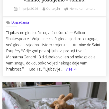
Vidimo, poštujemo – volimo!
Posted
By
na
4. lipnja 2026
Obitelj.hr
Nema komentara
on
Vidimo,
poštuje
Događanja
–
volimo!
“Ljubav ne gleda očima, već dušom.” — William
Shakespeare “Voljeti ne znači gledati jedan u drugoga,
već gledati zajedno u istom smjeru.” — Antoine de Saint-
Exupéry “Gdje god postoji ljubav, postoji život.” —
Mahatma Gandhi “Biti duboko voljen od nekoga daje
vam snagu, dok duboko voljeti nekoga daje vam
“Vidimo,
hrabrost.” — Lao Tzu “Ljubav je …
Više
»
poštujemo
–
volimo!”