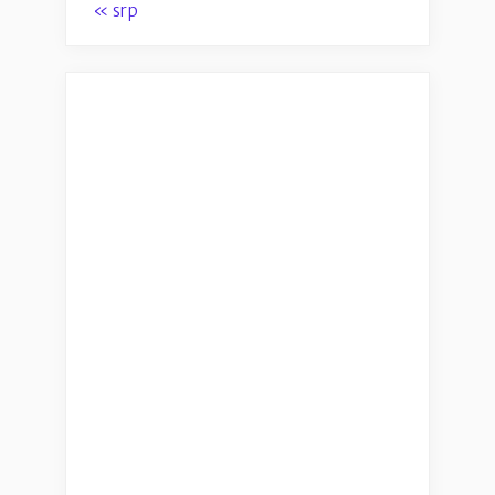
« srp