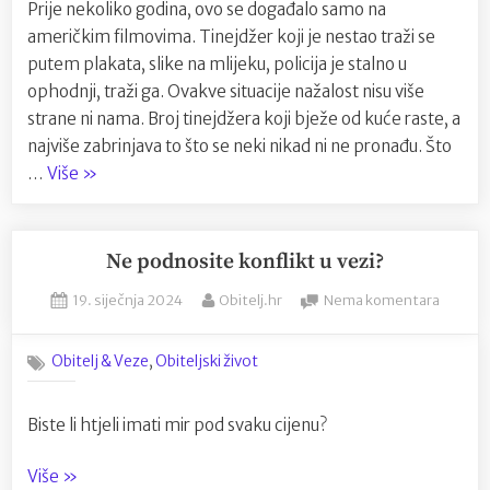
Prije nekoliko godina, ovo se događalo samo na
pobj
američkim filmovima. Tinejdžer koji je nestao traži se
od
kuće
putem plakata, slike na mlijeku, policija je stalno u
ophodnji, traži ga. Ovakve situacije nažalost nisu više
strane ni nama. Broj tinejdžera koji bježe od kuće raste, a
najviše zabrinjava to što se neki nikad ni ne pronađu. Što
“Upomoć,
…
Više
»
moj
tinejdžer
je
Ne podnosite konflikt u vezi?
pobjegao
Posted
By
na
19. siječnja 2024
Obitelj.hr
Nema komentara
od
on
Ne
kuće”
podnos
,
Obitelj & Veze
Obiteljski život
konflik
u
vezi?
Biste li htjeli imati mir pod svaku cijenu?
“Ne
Više
»