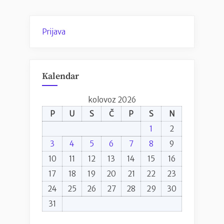
stranica
dušu”
objava
Prijava
Kalendar
kolovoz 2026
P
U
S
Č
P
S
N
1
2
3
4
5
6
7
8
9
10
11
12
13
14
15
16
17
18
19
20
21
22
23
24
25
26
27
28
29
30
31