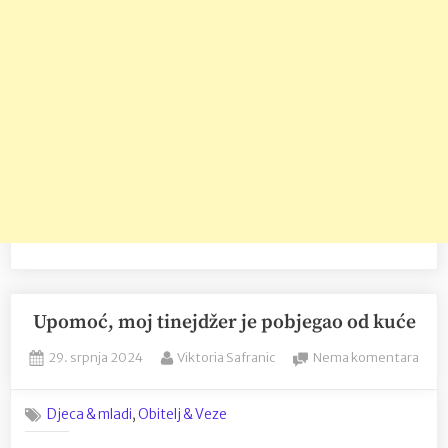
Upomoć, moj tinejdžer je pobjegao od kuće
Posted
By
na
29. srpnja 2024
Viktoria Safranic
Nema komentara
on
Upo
moj
,
Djeca & mladi
Obitelj & Veze
tine
je