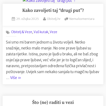
visokim
samopoštovanjem”
Kako zavoljeti taj “drugi put”?
Posted
By
na
29. ožujka 2025
Obitelj.hr
Nema komentara
on
Kako
zavoljet
,
,
Obitelj & Veze
Vaš kutak
Veze
taj
“drugi
Svi smo mi barem jednom u životu voljeli. Netko
put”?
snažnije, netko malo manje. No one prave ljubavi su
zaista rijetke. Istina, puno je ljudi u braku, ali ne baš zbog
osjećaja prave ljubavi, već više jer je to logičan slijed, i
naravno, pretpostavljam određena fizička privlačnost i
poštovanje. Uvijek sam nekako sanjala tu magičnu ljubav
“Kako
…
Više
»
zavoljeti
taj
“drugi
put”?”
Što (ne) raditi u vezi