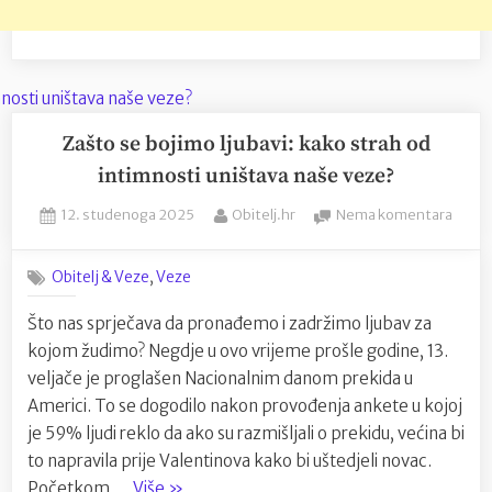
Zašto se bojimo ljubavi: kako strah od
intimnosti uništava naše veze?
Posted
By
na
12. studenoga 2025
Obitelj.hr
Nema komentara
on
Zašto
se
,
Obitelj & Veze
Veze
bojim
ljubavi
Što nas sprječava da pronađemo i zadržimo ljubav za
kako
kojom žudimo? Negdje u ovo vrijeme prošle godine, 13.
strah
od
veljače je proglašen Nacionalnim danom prekida u
intim
Americi. To se dogodilo nakon provođenja ankete u kojoj
uništ
je 59% ljudi reklo da ako su razmišljali o prekidu, većina bi
naše
to napravila prije Valentinova kako bi uštedjeli novac.
veze
“Zašto
Početkom …
Više
»