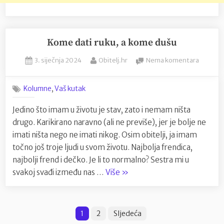
Kome dati ruku, a kome dušu
Posted
By
na
3. siječnja 2024
Obitelj.hr
Nema komentara
on
Kome
dati
,
Kolumne
Vaš kutak
ruku,
a
Jedino što imam u životu je stav, zato i nemam ništa
kome
drugo. Karikirano naravno (ali ne previše), jer je bolje ne
dušu
imati ništa nego ne imati nikog. Osim obitelji, ja imam
točno još troje ljudi u svom životu. Najbolja frendica,
najbolji frend i dečko. Je li to normalno? Sestra mi u
“Kome
svakoj svađi između nas …
Više
»
dati
ruku,
Brojevi
a
1
2
Sljedeća
kome