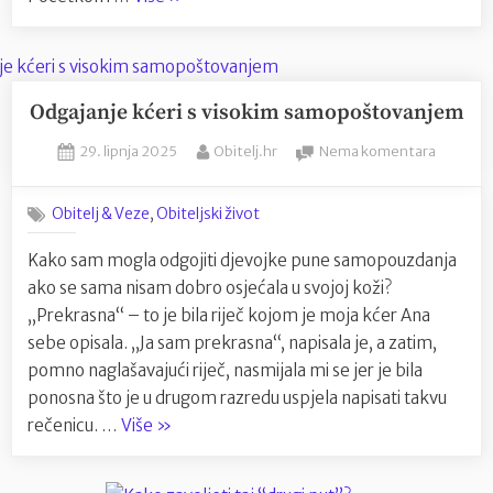
se
bojimo
ljubavi:
kako
Odgajanje kćeri s visokim samopoštovanjem
strah
Posted
By
na
29. lipnja 2025
Obitelj.hr
Nema komentara
od
on
Odgajan
intimnosti
kćeri
,
Obitelj & Veze
Obiteljski život
uništava
s
naše
visokim
Kako sam mogla odgojiti djevojke pune samopouzdanja
samopo
veze?”
ako se sama nisam dobro osjećala u svojoj koži?
„Prekrasna“ – to je bila riječ kojom je moja kćer Ana
sebe opisala. „Ja sam prekrasna“, napisala je, a zatim,
pomno naglašavajući riječ, nasmijala mi se jer je bila
ponosna što je u drugom razredu uspjela napisati takvu
“Odgajanje
rečenicu. …
Više
»
kćeri
s