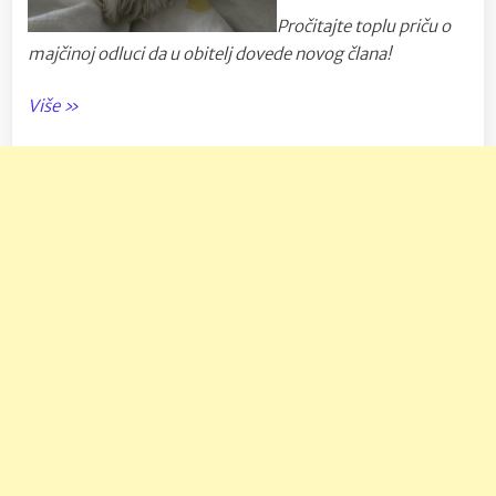
Pročitajte toplu priču o
majčinoj odluci da u obitelj dovede novog člana!
“Pas
Više
»
kao
član
obitelji!”