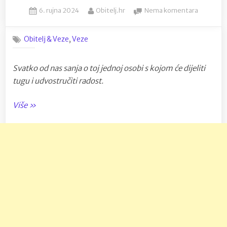
Posted
By
na
6. rujna 2024
Obitelj.hr
Nema komentara
on
Što
(ne)
,
Obitelj & Veze
Veze
raditi
u
vezi
Svatko od nas sanja o toj jednoj osobi s kojom će dijeliti
tugu i udvostručiti radost.
“Što
Više
»
(ne)
raditi
u
vezi”