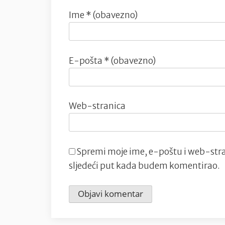
Ime
* (obavezno)
E-pošta
* (obavezno)
Web-stranica
Spremi moje ime, e-poštu i web-stra
sljedeći put kada budem komentirao.