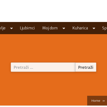
Toggle
Toggle
Toggle
vlje
Ljubimci
Moj dom
Kuharica
Sp
sub-
sub-
sub-
menu
menu
menu
Pretraži:
Home