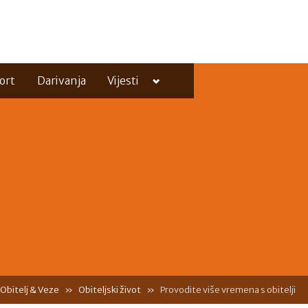
Toggle
ort
Darivanja
Vijesti
sub-
menu
Toggle
sub-
menu
Obitelj & Veze
Obiteljski život
Provodite više vremena s obitelji