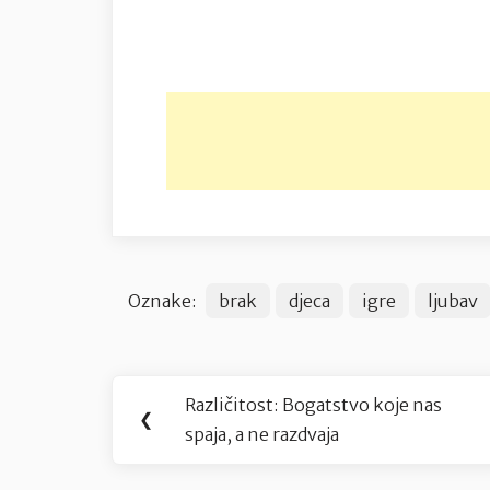
Oznake:
brak
djeca
igre
ljubav
Navigacija
Različitost: Bogatstvo koje nas
Previous
❮
objava
spaja, a ne razdvaja
Post: