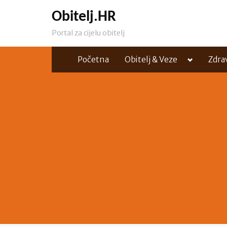
Skip
Obitelj.HR
to
Portal za cijelu obitelj
content
Toggle
Početna
Obitelj & Veze
Zdra
sub-
menu