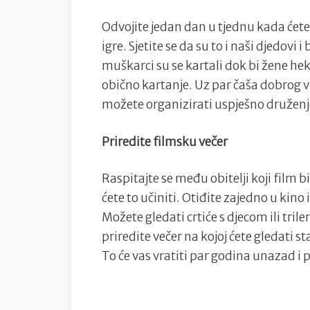
Odvojite jedan dan u tjednu kada ćete
igre. Sjetite se da su to i naši djedovi
muškarci su se kartali dok bi žene hekl
obično kartanje. Uz par čaša dobrog vi
možete organizirati uspješno druženje 
Priredite filmsku večer
Raspitajte se među obitelji koji film b
ćete to učiniti. Otiđite zajedno u kino
Možete gledati crtiće s djecom ili trile
priredite večer na kojoj ćete gledati st
To će vas vratiti par godina unazad i p