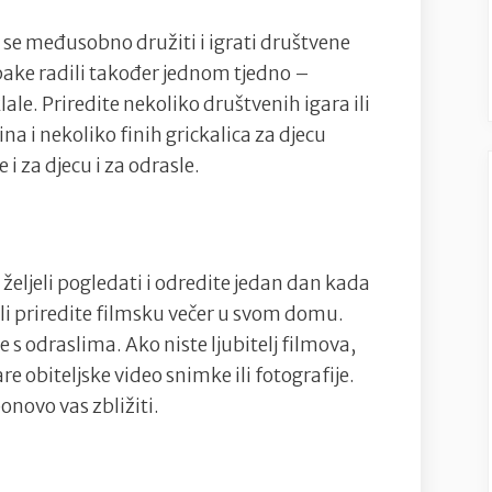
 se međusobno družiti i igrati društvene
 i bake radili također jednom tjedno –
ale. Priredite nekoliko društvenih igara ili
na i nekoliko finih grickalica za djecu
i za djecu i za odrasle.
i željeli pogledati i odredite jedan dan kada
 ili priredite filmsku večer u svom domu.
re s odraslima. Ako niste ljubitelj filmova,
are obiteljske video snimke ili fotografije.
onovo vas zbližiti.