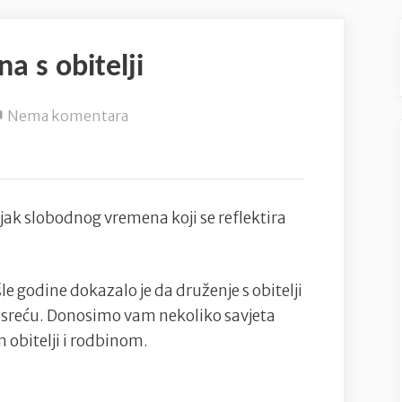
a s obitelji
na
Nema komentara
Provodite
više
vremena
s
jak slobodnog vremena koji se reflektira
obitelji
e godine dokazalo je da druženje s obitelji
 sreću. Donosimo vam nekoliko savjeta
 obitelji i rodbinom.