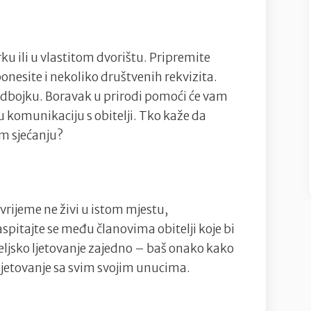
rku ili u vlastitom dvorištu. Pripremite
ponesite i nekoliko društvenih rekvizita.
odbojku. Boravak u prirodi pomoći će vam
ju komunikaciju s obitelji. Tko kaže da
m sjećanju?
 vrijeme ne živi u istom mjestu,
aspitajte se među članovima obitelji koje bi
iteljsko ljetovanje zajedno – baš onako kako
ljetovanje sa svim svojim unucima.