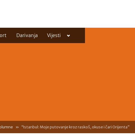
Toggle
ort
Darivanja
Vijesti
sub-
menu
Toggle
sub-
menu
olumne
“Istanbul: Moje putovanje kroz raskoš, okuse i čari Orijenta”