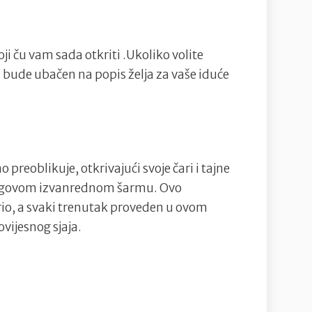
oji ču vam sada otkriti .Ukoliko volite
a bude ubačen na popis želja za vaše iduće
o preoblikuje, otkrivajući svoje čari i tajne
egovom izvanrednom šarmu. Ovo
ario, a svaki trenutak proveden u ovom
ovijesnog sjaja.