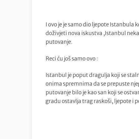
I ovo je je samo dio ljepote Istanbula k
doživjeti nova iskustva ,Istanbul nek
putovanje.
Reci ću još samo ovo :
Istanbul je poput dragulja koji se staln
onima spremnima da se prepuste nj
putovanje bilo je kao san koji se ostv
gradu ostavlja trag raskoši, ljepote i p