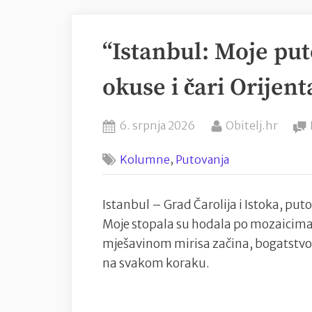
“Istanbul: Moje put
okuse i čari Orijent
Posted
By
6. srpnja 2026
Obitelj.hr
on
,
Kolumne
Putovanja
Istanbul – Grad Čarolija i Istoka, put
Moje stopala su hodala po mozaicima pr
mješavinom mirisa začina, bogatstvom
na svakom koraku.