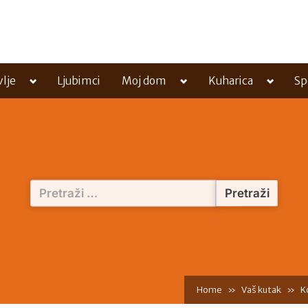
Toggle
Toggle
Toggle
vlje
Ljubimci
Moj dom
Kuharica
Sp
sub-
sub-
sub-
menu
menu
menu
Pretraži:
Home
Vaš kutak
K