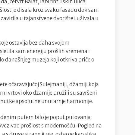
da, četvrt Balat, labirint uskih ulica
šlost je disala kroz svaku fasadu dok sam
 zavirila u tajanstvene dvorište i uživala u
 koje ostavlja bez daha svojom
jetila sam energiju prošlih vremena i
 do današnjeg muzeja koji otkriva priče o
jete očaravajućoj Sulejmaniji, džamiji koja
rni vrtovi oko džamije pružili su savršeni
trenutke apsolutne unutarnje harmonije.
vodenim putem bilo je poput putovanja
 povezivao prošlost s modernošću. Pogled na
 a s druge strane Azije, ostao je kao slika