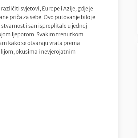
azličiti svjetovi, Europe i Azije, gdje je
rane priča za sebe. Ovo putovanje bilo je
 stvarnost i san ispreplitale u jednoj
svojom ljepotom. Svakim trenutkom
am kako se otvaraju vrata prema
olijom, okusima i nevjerojatnim