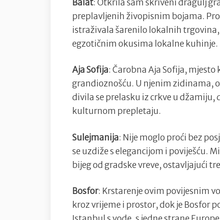
Balat
: Otkrila sam skriveni dragulj gra
preplavljenih živopisnim bojama. Pro
istraživala šarenilo lokalnih trgovina,
egzotičnim okusima lokalne kuhinje.
Aja Sofija
: Čarobna Aja Sofija, mjesto
grandioznošću. U njenim zidinama, os
divila se prelasku iz crkve u džamiju,
kulturnom prepletaju.
Sulejmanija
: Nije moglo proći bez pos
se uzdiže s elegancijom i poviješću. Mi
bijeg od gradske vreve, ostavljajući 
Bosfor
: Krstarenje ovim povijesnim 
kroz vrijeme i prostor, dok je Bosfor
Istanbul s vode, s jedne strane Europe,