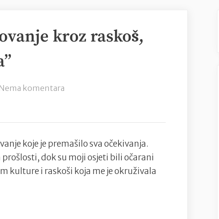
ovanje kroz raskoš,
a”
na
Nema komentara
“Istanbul:
Moje
putovanje
kroz
ovanje koje je premašilo sva očekivanja.
raskoš,
ošlosti, dok su moji osjeti bili očarani
okuse
 kulture i raskoši koja me je okruživala
i
čari
Orijenta”