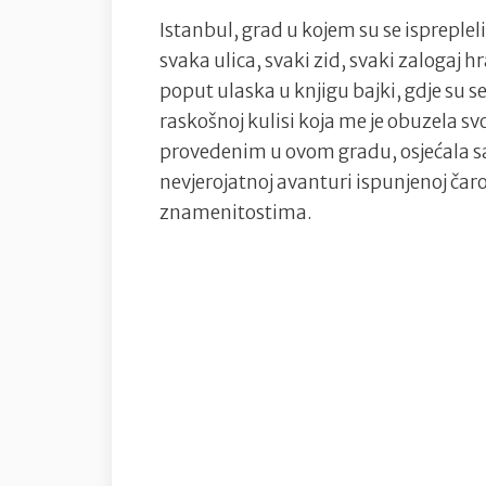
Istanbul, grad u kojem su se isprepleli r
svaka ulica, svaki zid, svaki zalogaj h
poput ulaska u knjigu bajki, gdje su se
raskošnoj kulisi koja me je obuzela 
provedenim u ovom gradu, osjećala s
nevjerojatnoj avanturi ispunjenoj čar
znamenitostima.