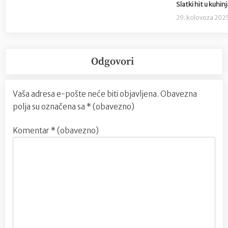
Slatki hit u kuhi
29. kolovoza 202
Odgovori
Vaša adresa e-pošte neće biti objavljena.
Obavezna
polja su označena sa
* (obavezno)
Komentar
* (obavezno)