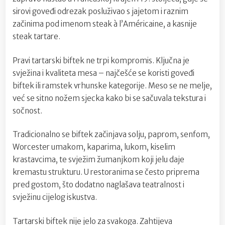
sirovi goveđi odrezak posluživao s jajetom i raznim
začinima pod imenom steak à l’Américaine, a kasnije
steak tartare.
Pravi tartarski biftek ne trpi kompromis. Ključna je
svježina i kvaliteta mesa – najčešće se koristi goveđi
biftek ili ramstek vrhunske kategorije. Meso se ne melje,
već se sitno nožem sjecka kako bi se sačuvala tekstura i
sočnost.
Tradicionalno se biftek začinjava solju, paprom, senfom,
Worcester umakom, kaparima, lukom, kiselim
krastavcima, te svježim žumanjkom koji jelu daje
kremastu strukturu. U restoranima se često priprema
pred gostom, što dodatno naglašava teatralnost i
svježinu cijelog iskustva.
Tartarski biftek nije jelo za svakoga. Zahtijeva