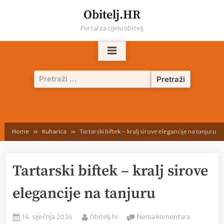
Skip
Obitelj.HR
to
Portal za cijelu obitelj
content
Pretraži:
Home
Kuharica
Tartarski biftek – kralj sirove elegancije na tanjuru
Tartarski biftek – kralj sirove
elegancije na tanjuru
Posted
By
na
14. siječnja 2026
Obitelj.hr
Nema komentara