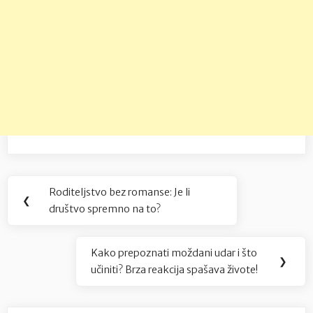
Navigacija
Roditeljstvo bez romanse: Je li
Previous
❮
objava
društvo spremno na to?
Post:
Kako prepoznati moždani udar i što
Next
❯
učiniti? Brza reakcija spašava živote!
Post: