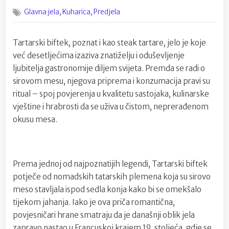
on
Tartarski
,
,
Glavna jela
Kuharica
Predjela
biftek
–
kralj
Tartarski biftek, poznat i kao steak tartare, jelo je koje
sirove
već desetljećima izaziva znatiželju i oduševljenje
elegancije
na
ljubitelja gastronomije diljem svijeta. Premda se radi o
tanjuru
sirovom mesu, njegova priprema i konzumacija pravi su
ritual – spoj povjerenja u kvalitetu sastojaka, kulinarske
vještine i hrabrosti da se uživa u čistom, neprerađenom
okusu mesa.
Prema jednoj od najpoznatijih legendi, Tartarski biftek
potječe od nomadskih tatarskih plemena koja su sirovo
meso stavljala ispod sedla konja kako bi se omekšalo
tijekom jahanja. Iako je ova priča romantična,
povjesničari hrane smatraju da je današnji oblik jela
zapravo nastao u Francuskoj krajem 19. stoljeća, gdje se