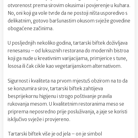
otvorenost prema sirovim okusima i povjerenje u kuhara.
No, oni koji ga vole tvrde da ne postoji ništa usporedivo s
delikatnim, gotovo baršunastim okusom svježe govedine
obogaćene začinima.
U posljednjih nekoliko godina, tartarski biftek doživljava
renesansu – od luksuznih restorana do modernih bistroa
koji ga nude u kreativnim varijacijama, primjerice s tune,
lososa ili čak cikle kao vegetarijanskom alternativom.
Sigurnost i kvaliteta na prvom mjestuS obzirom na to da
se konzumira sirov, tartarski biftek zahtijeva
besprijekornu higijenu i strogo poštivanje pravila
rukovanja mesom. U kvalitetnim restoranima meso se
priprema neposredno prije posluživanja, a jaje se koristi
isključivo svježe i provjereno.
Tartarski biftek više je od jela – on je simbol