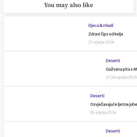
You may also like
Djeca & mladi
Zdravi čips od kelja
21. srpnja 2024
Deserti
Gužvana pita s 
23. listopada 202
Deserti
Osvježavajuće ljetne juhe
18. srpnja 2024
Deserti