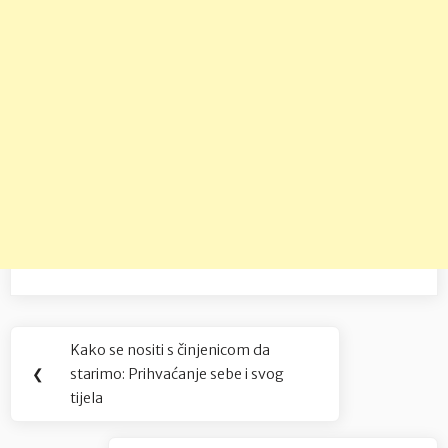
Navigacija
Kako se nositi s činjenicom da
Previous
objava
❮
starimo: Prihvaćanje sebe i svog
Post:
tijela