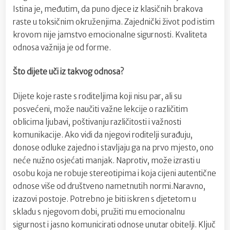
Istina je, međutim, da puno djece iz klasičnih brakova
raste u toksičnim okruženjima. Zajednički život pod istim
krovom nije jamstvo emocionalne sigurnosti. Kvaliteta
odnosa važnija je od forme.
Što dijete uči iz takvog odnosa?
Dijete koje raste s roditeljima koji nisu par, ali su
posvećeni, može naučiti važne lekcije o različitim
oblicima ljubavi, poštivanju različitosti i važnosti
komunikacije. Ako vidi da njegovi roditelji surađuju,
donose odluke zajedno i stavljaju ga na prvo mjesto, ono
neće nužno osjećati manjak. Naprotiv, može izrasti u
osobu koja ne robuje stereotipima i koja cijeni autentične
odnose više od društveno nametnutih normi.Naravno,
izazovi postoje. Potrebno je biti iskren s djetetom u
skladu s njegovom dobi, pružiti mu emocionalnu
sigurnost i jasno komunicirati odnose unutar obitelji. Ključ