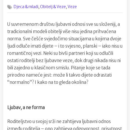
on
Roditeljst
,
,
Djeca & mladi
Obitelj & Veze
Veze
bez
romanse:
Je
U suvremenom društvu ljubavni odnosi sve su složeniji, a
li
tradicionalni modeli obitelji više nisu jedina prihvaćena
društvo
spremno
norma. Sve češće svjedočimo situacijama u kojima dvoje
na
ljudi odluče imati dijete – i to svjesno, planski – iako nisu u
to?
romantičnoj vezi. Neki su bivši partneri koji su odlučili
ostati roditelji bez ljubavne veze, dok drugi nikada nisu ni
bili zajedno u klasičnom smislu. Pitanje koje se tada
prirodno nameće jest: može li takvo dijete odrastati
“normalno”? I kako na to gleda okolina?
Ljubav, a ne forma
Roditeljstvo u svojoj srži ne zahtijeva ljubavni odnos
između roditelja – ono zahtijeva odgovornost, prisutnost