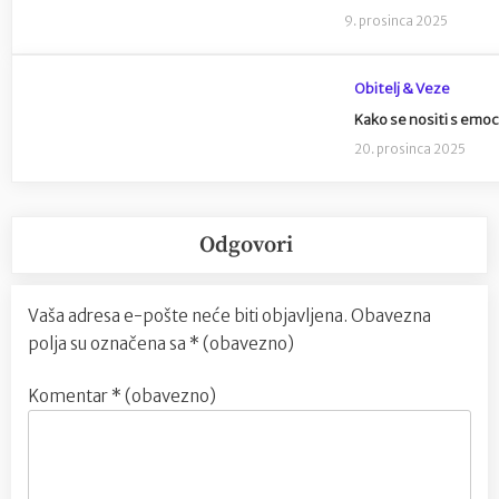
9. prosinca 2025
Obitelj & Veze
Kako se nositi s emoc
20. prosinca 2025
Odgovori
Vaša adresa e-pošte neće biti objavljena.
Obavezna
polja su označena sa
* (obavezno)
Komentar
* (obavezno)