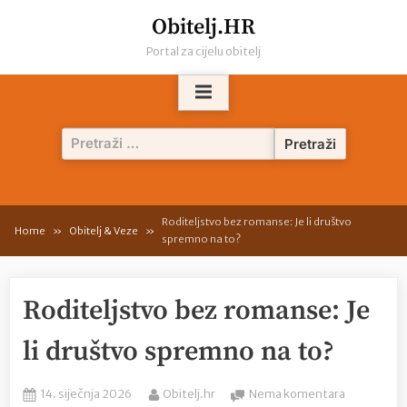
Skip
Obitelj.HR
to
Portal za cijelu obitelj
content
Pretraži:
Roditeljstvo bez romanse: Je li društvo
Home
Obitelj & Veze
spremno na to?
Roditeljstvo bez romanse: Je
li društvo spremno na to?
Posted
By
na
14. siječnja 2026
Obitelj.hr
Nema komentara