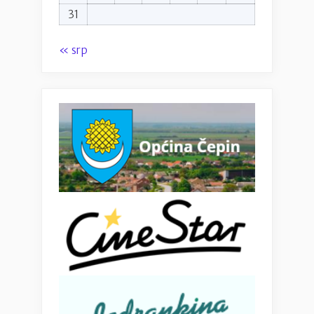
31
« srp