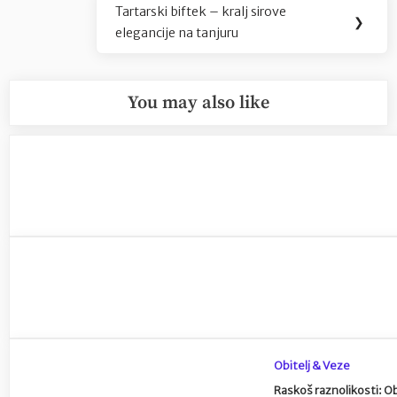
Tartarski biftek – kralj sirove
Next
❯
elegancije na tanjuru
Post:
You may also like
Obitelj & Veze
Raskoš raznolikosti: Ob