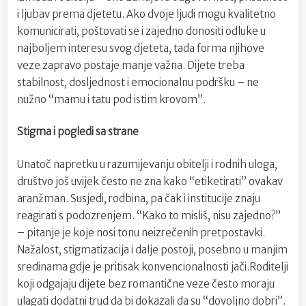
i ljubav prema djetetu. Ako dvoje ljudi mogu kvalitetno
komunicirati, poštovati se i zajedno donositi odluke u
najboljem interesu svog djeteta, tada forma njihove
veze zapravo postaje manje važna. Dijete treba
stabilnost, dosljednost i emocionalnu podršku – ne
nužno “mamu i tatu pod istim krovom”.
Stigma i pogledi sa strane
Unatoč napretku u razumijevanju obitelji i rodnih uloga,
društvo još uvijek često ne zna kako “etiketirati” ovakav
aranžman. Susjedi, rodbina, pa čak i institucije znaju
reagirati s podozrenjem. “Kako to misliš, nisu zajedno?”
– pitanje je koje nosi tonu neizrečenih pretpostavki.
Nažalost, stigmatizacija i dalje postoji, posebno u manjim
sredinama gdje je pritisak konvencionalnosti jači.Roditelji
koji odgajaju dijete bez romantične veze često moraju
ulagati dodatni trud da bi dokazali da su “dovoljno dobri”.