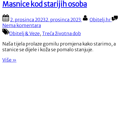
Masnice kod starijih osoba
Posted
By
2. prosinca 2023
2. prosinca 2023
Obitelj.hr
on
na
Nema komentara
Masnice
Obitelj & Veze
,
Treća životna dob
kod
starijih
Naša tijela prolaze gomilu promjena kako starimo, a
osoba
stanice se dijele i koža se pomalo stanjuje.
“Masnice
Više
»
kod
starijih
osoba”