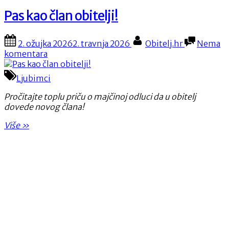
Pas kao član obitelji!
Posted
By
2. ožujka 2026
2. travnja 2026
Obitelj.hr
Nema
on
na
komentara
Pas
kao
Ljubimci
član
obitelji!
Pročitajte toplu priču o majčinoj odluci da u obitelj
dovede novog člana!
“Pas
Više
»
kao
član
obitelji!”