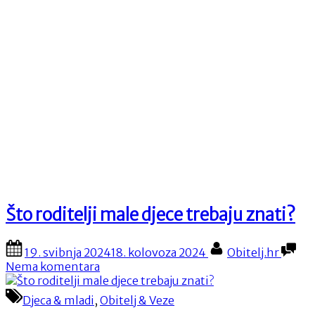
Što roditelji male djece trebaju znati?
Posted
By
19. svibnja 2024
18. kolovoza 2024
Obitelj.hr
on
na
Nema komentara
Što
roditelji
Djeca & mladi
,
Obitelj & Veze
male