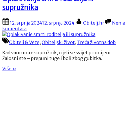
supružnika
Posted
By
12. srpnja 2024
12. srpnja 2024
Obitelj.hr
Nema
on
na
komentara
Oplakivanje
smrti
Obitelj & Veze
,
Obiteljski život
,
Treća životna dob
roditelja
ili
Kad vam umre supružnik, cijeli se svijet promijeni.
supružnika
Žalosni ste – prepuni tuge i boli zbog gubitka.
“Oplakivanje
Više
»
smrti
roditelja
ili
supružnika”