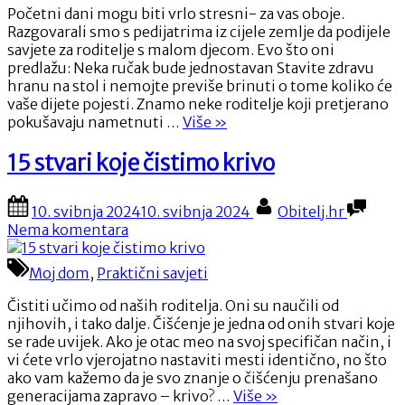
djece
Početni dani mogu biti vrlo stresni- za vas oboje.
trebaju
Razgovarali smo s pedijatrima iz cijele zemlje da podijele
znati?
savjete za roditelje s malom djecom. Evo što oni
predlažu: Neka ručak bude jednostavan Stavite zdravu
hranu na stol i nemojte previše brinuti o tome koliko će
vaše dijete pojesti. Znamo neke roditelje koji pretjerano
“Što
pokušavaju nametnuti …
Više
»
roditelji
male
15 stvari koje čistimo krivo
djece
trebaju
Posted
By
10. svibnja 2024
10. svibnja 2024
Obitelj.hr
znati?”
on
na
Nema komentara
15
stvari
Moj dom
,
Praktični savjeti
koje
čistimo
Čistiti učimo od naših roditelja. Oni su naučili od
krivo
njihovih, i tako dalje. Čišćenje je jedna od onih stvari koje
se rade uvijek. Ako je otac meo na svoj specifičan način, i
vi ćete vrlo vjerojatno nastaviti mesti identično, no što
ako vam kažemo da je svo znanje o čišćenju prenašano
“15
generacijama zapravo – krivo? …
Više
»