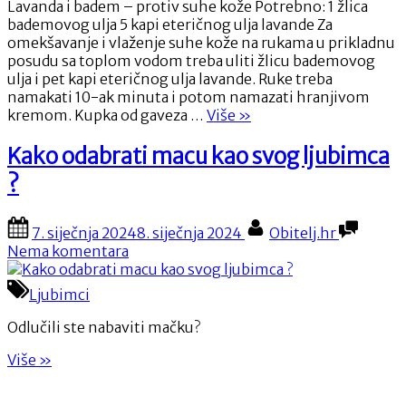
za
Lavanda i badem – protiv suhe kože Potrebno: 1 žlica
njegu
bademovog ulja 5 kapi eteričnog ulja lavande Za
ruku
omekšavanje i vlaženje suhe kože na rukama u prikladnu
i
posudu sa toplom vodom treba uliti žlicu bademovog
nogu
ulja i pet kapi eteričnog ulja lavande. Ruke treba
namakati 10-ak minuta i potom namazati hranjivom
“Prirodni
kremom. Kupka od gaveza …
Više
»
pripravci
za
Kako odabrati macu kao svog ljubimca
njegu
?
ruku
i
nogu”
Posted
By
7. siječnja 2024
8. siječnja 2024
Obitelj.hr
on
na
Nema komentara
Kako
odabrati
Ljubimci
macu
kao
Odlučili ste nabaviti mačku?
svog
“Kako
ljubimca
Više
»
odabrati
?
macu