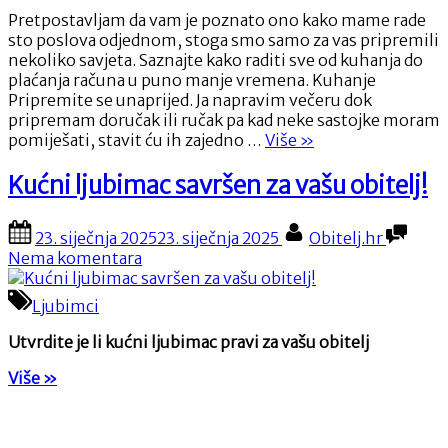
Pretpostavljam da vam je poznato ono kako mame rade
sto poslova odjednom, stoga smo samo za vas pripremili
nekoliko savjeta. Saznajte kako raditi sve od kuhanja do
plaćanja računa u puno manje vremena. Kuhanje
Pripremite se unaprijed. Ja napravim večeru dok
pripremam doručak ili ručak pa kad neke sastojke moram
“Mame,
pomiješati, stavit ću ih zajedno …
Više
»
uštedite
vrijeme!”
Kućni ljubimac savršen za vašu obitelj!
Posted
By
23. siječnja 2025
23. siječnja 2025
Obitelj.hr
on
na
Nema komentara
Kućni
ljubimac
Ljubimci
savršen
za
Utvrdite je li kućni ljubimac pravi za vašu obitelj
vašu
“Kućni
obitelj!
Više
»
ljubimac
savršen
za