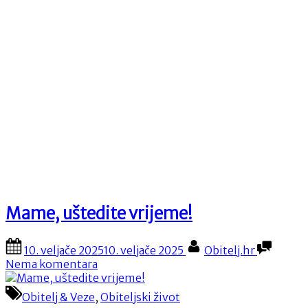
Mame, uštedite vrijeme!
Posted
By
10. veljače 2025
10. veljače 2025
Obitelj.hr
on
na
Nema komentara
Mame,
uštedite
Obitelj & Veze
,
Obiteljski život
vrijeme!