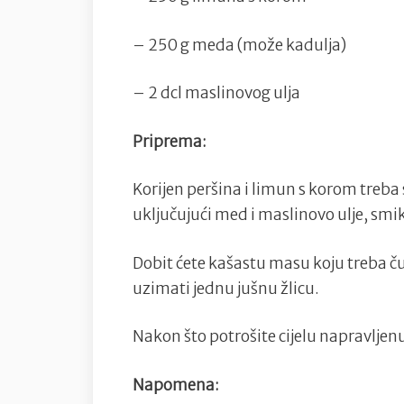
– 250 g meda (može kadulja)
– 2 dcl maslinovog ulja
Priprema:
Korijen peršina i limun s korom treba 
uključujući med i maslinovo ulje, smi
Dobit ćete kašastu masu koju treba ču
uzimati jednu jušnu žlicu.
Nakon što potrošite cijelu napravljenu 
Napomena: