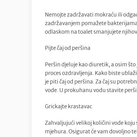
Nemojte zadržavati mokraću ili odgađ
zadržavanjem pomažete bakterijama 
odlaskom na toalet smanjujete njihov 
Pijte čaj od peršina
Peršin djeluje kao diuretik, a osim što
proces ozdravljenja. Kako biste ublažil
je piti čaj od peršina. Za čaj su potre
vode. U prokuhanu vodu stavite peršin
Grickajte krastavac
Zahvaljujući velikoj količini vode koju 
mjehura. Osigurat će vam dovoljno tek