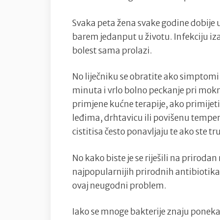
Svaka peta žena svake godine dobije
barem jedanput u životu. Infekciju izaz
bolest sama prolazi.
No liječniku se obratite ako simptomi
minuta i vrlo bolno peckanje pri mokr
primjene kućne terapije, ako primijetit
leđima, drhtavicu ili povišenu tempera
cistitisa često ponavljaju te ako ste tr
No kako biste je se riješili na priro
najpopularnijih prirodnih antibiotika 
ovaj neugodni problem.
Iako se mnoge bakterije znaju poneka