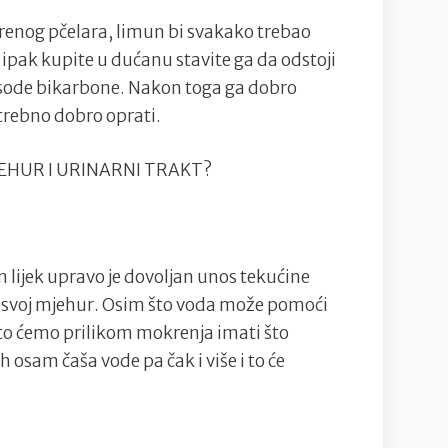
erenog pčelara, limun bi svakako trebao
ipak kupite u dućanu stavite ga da odstoji
o sode bikarbone. Nakon toga ga dobro
otrebno dobro oprati.
JEHUR I URINARNI TRAKT?
 lijek upravo je dovoljan unos tekućine
za svoj mjehur. Osim što voda može pomoći
 što ćemo prilikom mokrenja imati što
 osam čaša vode pa čak i više i to će