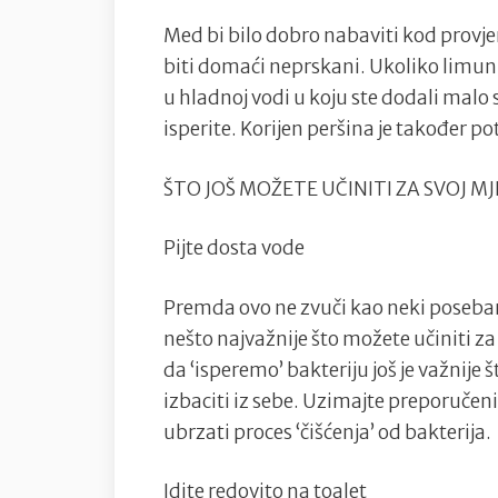
Med bi bilo dobro nabaviti kod provj
biti domaći neprskani. Ukoliko limun 
u hladnoj vodi u koju ste dodali mal
isperite. Korijen peršina je također p
ŠTO JOŠ MOŽETE UČINITI ZA SVOJ M
Pijte dosta vode
Premda ovo ne zvuči kao neki poseban
nešto najvažnije što možete učiniti 
da ‘isperemo’ bakteriju još je važnije
izbaciti iz sebe. Uzimajte preporučenih
ubrzati proces ‘čišćenja’ od bakterija.
Idite redovito na toalet