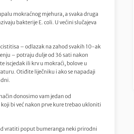
 upalu mokraćnog mjehura, a svaka druga
ivaju bakterije E. coli. U većini slučajeva
 cistitisa – odlazak na zahod svakih 10-ak
enju – potraju dulje od 36 sati nakon
e iscjedak ili krv u mokraći, bolove u
turu. Otiđite liječniku i ako se napadaji
udni.
dan način donosimo vam jedan od
koji bi već nakon prve kure trebao ukloniti
d vratiti poput bumeranga neki prirodni