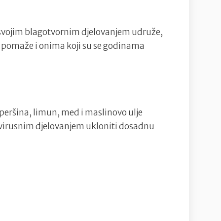
a svojim blagotvornim djelovanjem udruže,
o pomaže i onima koji su se godinama
peršina, limun, med i maslinovo ulje
ivirusnim djelovanjem ukloniti dosadnu