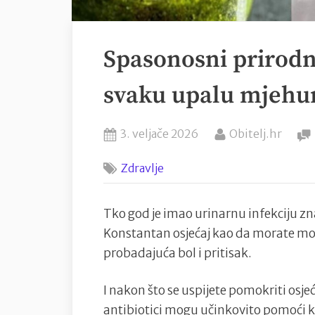
Spasonosni prirodni 
svaku upalu mjehu
Posted
By
3. veljače 2026
Obitelj.hr
on
Zdravlje
Tko god je imao urinarnu infekciju zn
Konstantan osjećaj kao da morate mokr
probadajuća bol i pritisak.
I nakon što se uspijete pomokriti osjeć
antibiotici mogu učinkovito pomoći 