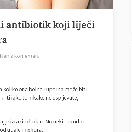
antibiotik koji liječi
ra
na
Nema komentara
Spasonosni
prirodni
antibiotik
koji
a koliko ona bolna i uporna može biti.
liječi
iti iako to nikako ne uspijevate,
svaku
upalu
mjehura
aj je izrazito bolan. No neki prirodni
kod upale mjehura.