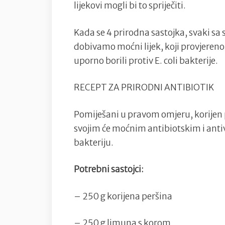
lijekovi mogli bi to spriječiti.
Kada se 4 prirodna sastojka, svaki s
dobivamo moćni lijek, koji provjeren
uporno borili protiv E. coli bakterije.
RECEPT ZA PRIRODNI ANTIBIOTIK
Pomiješani u pravom omjeru, korijen 
svojim će moćnim antibiotskim i ant
bakteriju.
Potrebni sastojci:
– 250 g korijena peršina
– 250 g limuna s korom