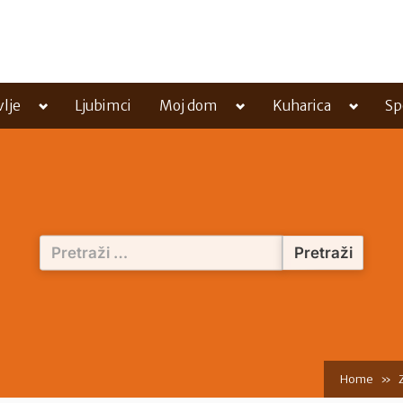
Toggle
Toggle
Toggle
vlje
Ljubimci
Moj dom
Kuharica
Sp
sub-
sub-
sub-
menu
menu
menu
Pretraži:
Home