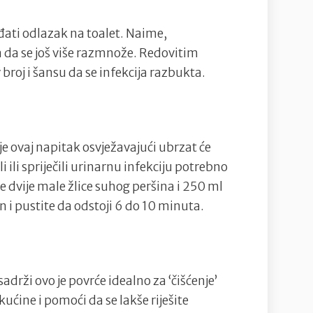
ati odlazak na toalet. Naime,
da se još više razmnože. Redovitim
broj i šansu da se infekcija razbukta.
 je ovaj napitak osvježavajući ubrzat će
i ili spriječili urinarnu infekciju potrebno
bne dvije male žlice suhog peršina i 250 ml
 i pustite da odstoji 6 do 10 minuta.
sadrži ovo je povrće idealno za ‘čišćenje’
ućine i pomoći da se lakše riješite