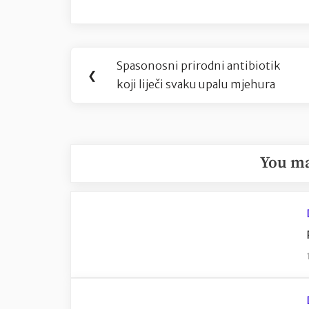
Navigacija
Spasonosni prirodni antibiotik
Previous
❮
objava
koji liječi svaku upalu mjehura
Post:
You ma