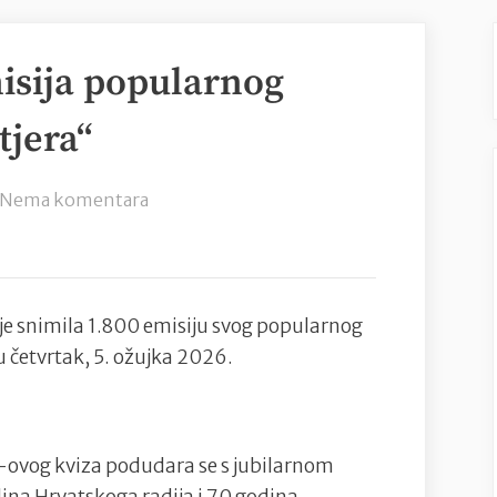
isija popularnog
tjera“
na
Nema komentara
Snimljena
1.800
emisija
popularnog
 je snimila 1.800 emisiju svog popularnog
HRT-
 u četvrtak, 5. ožujka 2026.
ovog
kviza
„Potjera“
-ovog kviza podudara se s jubilarnom