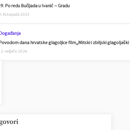
19. Po redu Bučijada u Ivanić – Gradu
2. listopada 2023
Događanja
Povodom dana hrvatske glagoljice film„Mitski i zbiljski glagoljaški 
12. veljače 2024
govori