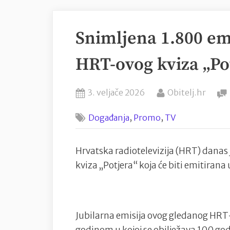
Snimljena 1.800 em
HRT-ovog kviza „Po
Posted
By
3. veljače 2026
Obitelj.hr
on
,
,
Događanja
Promo
TV
Hrvatska radiotelevizija (HRT) danas
kviza „Potjera“ koja će biti emitirana
Jubilarna emisija ovog gledanog HRT