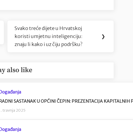
Svako treće dijete u Hrvatskoj
Next
koristi umjetnu inteligenciju:
❯
Post:
znaju li kako i uz čiju podršku?
y also like
Događanja
RADNI SASTANAK U OPĆINI ČEPIN: PREZENTACIJA KAPITALNIH
1. travnja 2025
Događanja