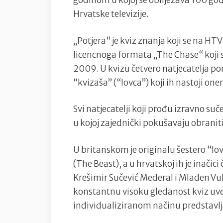
godinom u kojoj se obilježava 100 go
Hrvatske televizije.
„Potjera“ je kviz znanja koji se na HT
licencnoga formata „The Chase“ koji 
2009. U kvizu četvero natjecatelja p
“kvizaša” (“lovca”) koji ih nastoji o
Svi natjecatelji koji prođu izravno su
u kojoj zajednički pokušavaju obranit
U britanskom je originalu šestero “lo
(The Beast), a u hrvatskoj ih je inačic
Krešimir Sučević Međeral i Mladen Vu
konstantnu visoku gledanost kviz uve
individualiziranom načinu predstavlj