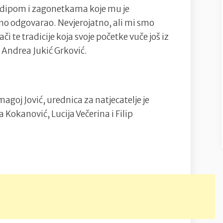
 Edipom i zagonetkama koje mu je
ešno odgovarao. Nevjerojatno, ali mi smo
 te tradicije koja svoje početke vuče još iz
e Andrea Jukić Grković.
agoj Jović, urednica za natjecatelje je
 Kokanović, Lucija Večerina i Filip