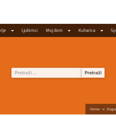
Toggle
Toggle
Toggle
vlje
Ljubimci
Moj dom
Kuharica
Sp
sub-
sub-
sub-
menu
menu
menu
Pretraži:
Home
Doga