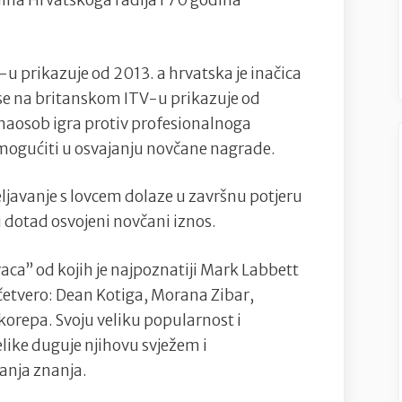
dina Hrvatskoga radija i 70 godina
V-u prikazuje od 2013. a hrvatska je inačica
se na britanskom ITV-u prikazuje od
onaosob igra protiv profesionalnoga
nemogućiti u osvajanju novčane nagrade.
čeljavanje s lovcem dolaze u završnu potjeru
i dotad osvojeni novčani iznos.
vaca” od kojih je najpoznatiji Mark Labbett
i četvero: Dean Kotiga, Morana Zibar,
korepa. Svoju veliku popularnost i
like duguje njihovu svježem i
anja znanja.