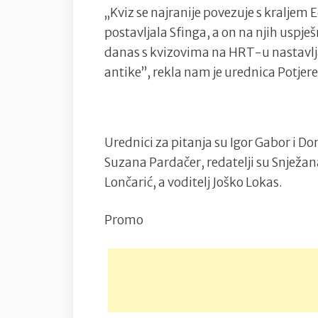
„Kviz se najranije povezuje s kraljem
postavljala Sfinga, a on na njih uspj
danas s kvizovima na HRT-u nastavljači
antike”, rekla nam je urednica Potjer
Urednici za pitanja su Igor Gabor i Dom
Suzana Pardačer, redatelji su Snježana
Lončarić, a voditelj Joško Lokas.
Promo