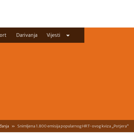
Toggle
ort
Darivanja
Vijesti
sub-
menu
Toggle
sub-
menu
đanja
Snimljena 1.800 emisija popularnog HRT-ovog kviza „Potjera“