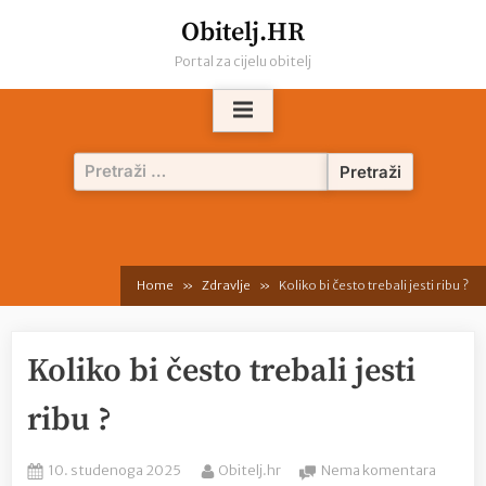
Skip
Obitelj.HR
to
Portal za cijelu obitelj
content
Pretraži:
Home
Zdravlje
Koliko bi često trebali jesti ribu ?
Koliko bi često trebali jesti
ribu ?
Posted
By
na
10. studenoga 2025
Obitelj.hr
Nema komentara