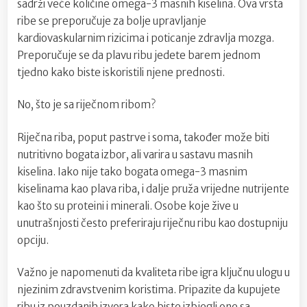
sadrži veće količine omega-3 masnih kiselina. Ova vrsta
ribe se preporučuje za bolje upravljanje
kardiovaskularnim rizicima i poticanje zdravlja mozga.
Preporučuje se da plavu ribu jedete barem jednom
tjedno kako biste iskoristili njene prednosti.
No, što je sa riječnom ribom?
Riječna riba, poput pastrve i soma, također može biti
nutritivno bogata izbor, ali varira u sastavu masnih
kiselina. Iako nije tako bogata omega-3 masnim
kiselinama kao plava riba, i dalje pruža vrijedne nutrijente
kao što su proteini i minerali. Osobe koje žive u
unutrašnjosti često preferiraju riječnu ribu kao dostupniju
opciju.
Važno je napomenuti da kvaliteta ribe igra ključnu ulogu u
njezinim zdravstvenim koristima. Pripazite da kupujete
ribu iz pouzdanih izvora kako biste izbjegli one sa