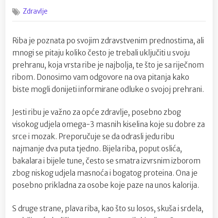
on
Koliko
Zdravlje
bi
često
trebali
Riba je poznata po svojim zdravstvenim prednostima, ali
jesti
mnogi se pitaju koliko često je trebali uključiti u svoju
ribu
?
prehranu, koja vrsta ribe je najbolja, te što je sa riječnom
ribom. Donosimo vam odgovore na ova pitanja kako
biste mogli donijeti informirane odluke o svojoj prehrani.
Jesti ribu je važno za opće zdravlje, posebno zbog
visokog udjela omega-3 masnih kiselina koje su dobre za
srce i mozak. Preporučuje se da odrasli jedu ribu
najmanje dva puta tjedno. Bijela riba, poput oslića,
bakalara i bijele tune, često se smatra izvrsnim izborom
zbog niskog udjela masnoća i bogatog proteina. Ona je
posebno prikladna za osobe koje paze na unos kalorija.
S druge strane, plava riba, kao što su losos, skuša i srdela,