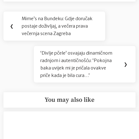
Navigacija
Mime’s na Bundeku: Gdje doručak
Previous
objava
❮
postaje doživljaj, a večera prava
Post:
večernja scena Zagreba
‘Divlje pčele’ osvajaju dinamičnom
Next
radnjom i autentičnošću: ‘Pokojna
Post:
❯
baka uvijek mi je pričala ovakve
priče kada je bila cura…’
You may also like