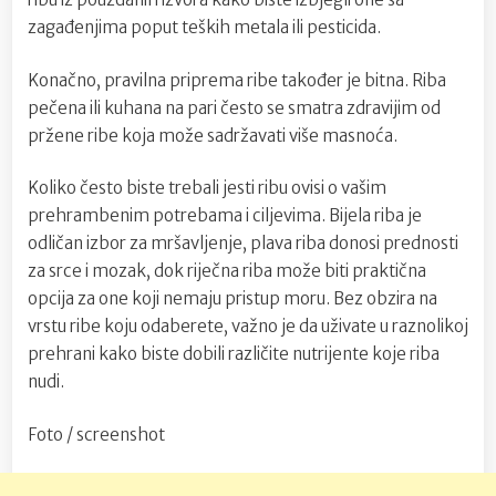
zagađenjima poput teških metala ili pesticida.
Konačno, pravilna priprema ribe također je bitna. Riba
pečena ili kuhana na pari često se smatra zdravijim od
pržene ribe koja može sadržavati više masnoća.
Koliko često biste trebali jesti ribu ovisi o vašim
prehrambenim potrebama i ciljevima. Bijela riba je
odličan izbor za mršavljenje, plava riba donosi prednosti
za srce i mozak, dok riječna riba može biti praktična
opcija za one koji nemaju pristup moru. Bez obzira na
vrstu ribe koju odaberete, važno je da uživate u raznolikoj
prehrani kako biste dobili različite nutrijente koje riba
nudi.
Foto / screenshot