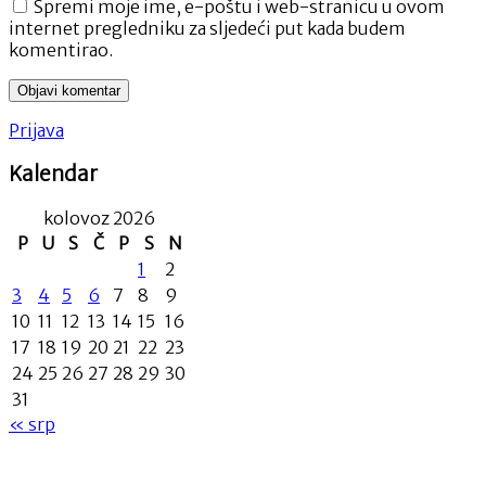
Spremi moje ime, e-poštu i web-stranicu u ovom
internet pregledniku za sljedeći put kada budem
komentirao.
Prijava
Kalendar
kolovoz 2026
P
U
S
Č
P
S
N
1
2
3
4
5
6
7
8
9
10
11
12
13
14
15
16
17
18
19
20
21
22
23
24
25
26
27
28
29
30
31
« srp