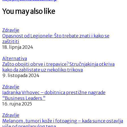
You may also like
Zdravlje
Opasnost od Legionele: Što trebate znati i kako se
zaštititi
18. lipnja 2024
Alternativa
Zašto obojiti obrve i trepavice? Stručnjakinja otkriva
kako da zablistate uz nekoliko trikova
9. listopada 2024
Zdravlje
Jadranka Vrhovec – dobitnica prestižne nagrade
“Business Leaders ”
16. rujna 2025
Zdravlje
Melanom, tumori kože i fotoaging – kada sunce ostavlja
više od preplanulog tena