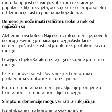
metodologiji istraživanja. S obzirom na starenje
populacije diljem svijeta, očekuje se da će broj oboljelih
od demencije rasti u godinama koje dolaze.
Demencija može imati različite uzroke, a neki od
najčešćih su
:
Alzheimerova bolest: Najčešći uzrok demencije, dovodi
do progresivnog propadanja mozga.Vaskularna
demencija: Nastaje uslijed problema s protokom krvi u
mozgu.
Lewyjevo tijelo: Karakteriziraju ga nakupine proteina u
mozgu.
Parkinsonova bolest: Povezana je s tremorima i
problemima s motoričkim funkcijama.
Frontotemporalna demencija: Uključuje promjene u
frontalnom i temporalnom dijelu mozga.
Simptomi demencije mogu varirati, ali uključuju
:
Gubitak pamćenja koji ometa svakodnevne