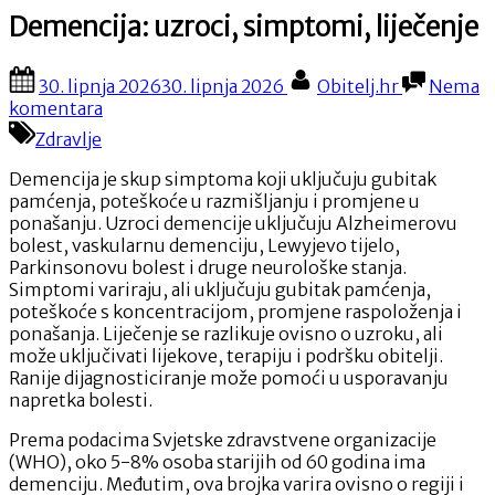
Demencija: uzroci, simptomi, liječenje
Posted
By
30. lipnja 2026
30. lipnja 2026
Obitelj.hr
Nema
on
na
komentara
Demencija:
Zdravlje
uzroci,
simptomi,
Demencija je skup simptoma koji uključuju gubitak
liječenje
pamćenja, poteškoće u razmišljanju i promjene u
ponašanju. Uzroci demencije uključuju Alzheimerovu
bolest, vaskularnu demenciju, Lewyjevo tijelo,
Parkinsonovu bolest i druge neurološke stanja.
Simptomi variraju, ali uključuju gubitak pamćenja,
poteškoće s koncentracijom, promjene raspoloženja i
ponašanja. Liječenje se razlikuje ovisno o uzroku, ali
može uključivati lijekove, terapiju i podršku obitelji.
Ranije dijagnosticiranje može pomoći u usporavanju
napretka bolesti.
Prema podacima Svjetske zdravstvene organizacije
(WHO), oko 5-8% osoba starijih od 60 godina ima
demenciju. Međutim, ova brojka varira ovisno o regiji i