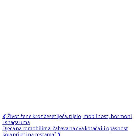
Navigacija
Previous
❮
Život žene kroz desetljeća: tijelo, mobilnost, hormoni
Post:
i snaga uma
objava
Next
Djeca na romobilima: Zabava na dva kotača ili opasnost
Post:
koja prijeti na cestama?
❯