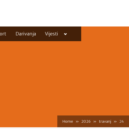
Toggle
ort
Darivanja
Vijesti
sub-
menu
Toggle
sub-
menu
Home
2026
travanj
24