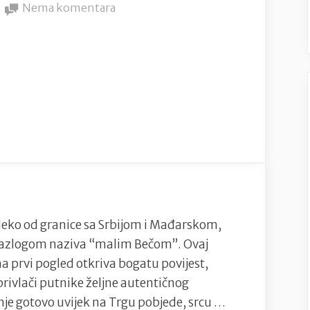
on
na
Nema komentara
Temišvar
–
europski
duh
na
raskrižju
kultura
ko od granice sa Srbijom i Mađarskom,
s razlogom naziva “malim Bečom”. Ovaj
 prvi pogled otkriva bogatu povijest,
 privlači putnike željne autentičnog
nje gotovo uvijek na Trgu pobjede, srcu …