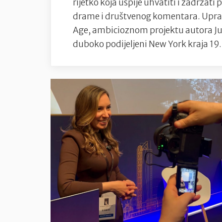
rijetko koja uspije uhvatiti i zadržat
drame i društvenog komentara. Upravo
Age, ambicioznom projektu autora Julia
duboko podijeljeni New York kraja 19. 