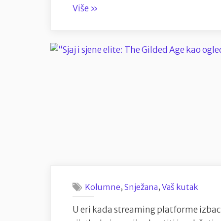
“Temišvar
Više
»
–
europski
duh
na
raskrižju
kultura”
,
,
Kolumne
Snježana
Vaš kutak
U eri kada streaming platforme izbac