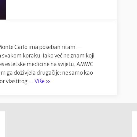
Iza
pozornice
Monte
Carla:Mjesto
gdje
estetika
nte Carlo ima poseban ritam —
dobiva
 na svakom koraku. Iako već ne znam koji
novu
es estetske medicine na svijetu, AMWC
dimenziju
m ga doživjela drugačije: ne samo kao
“Iza
or vlastitog …
Više
»
pozornice
Monte
Carla:Mjesto
gdje
estetika
dobiva