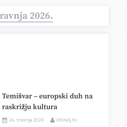
travnja 2026.
Temišvar – europski duh na
raskrižju kultura
Posted
By
24. travnja 2026
Obitelj.hr