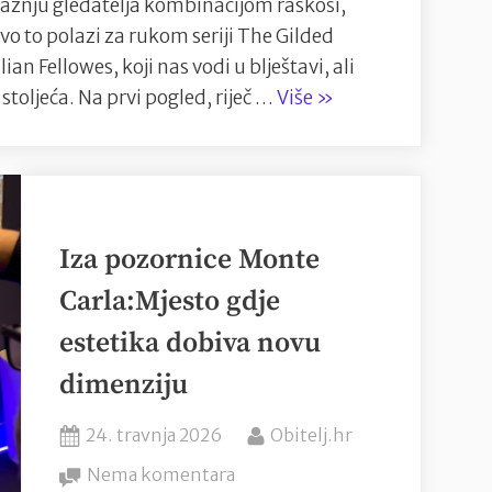
i pažnju gledatelja kombinacijom raskoši,
 to polazi za rukom seriji The Gilded
n Fellowes, koji nas vodi u blještavi, ali
““Sjaj
stoljeća. Na prvi pogled, riječ …
Više
»
i
sjene
elite:
The
Gilded
Iza pozornice Monte
Age
Carla:Mjesto gdje
kao
estetika dobiva novu
ogledalo
društvenih
dimenziju
podjela””
Posted
By
24. travnja 2026
Obitelj.hr
on
na
Nema komentara