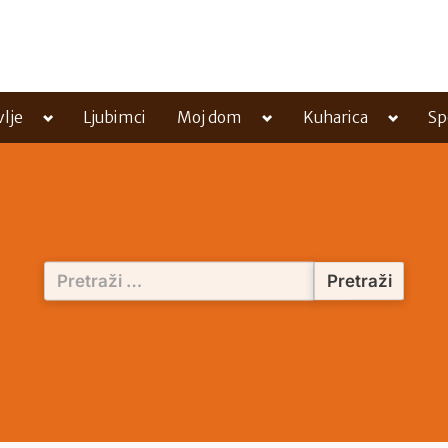
Toggle
Toggle
Toggle
vlje
Ljubimci
Moj dom
Kuharica
Sp
sub-
sub-
sub-
menu
menu
menu
Pretraži: