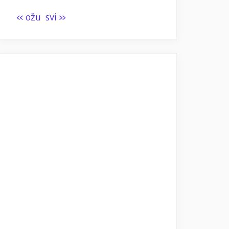
« ožu
svi »