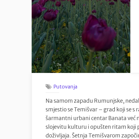
Putovanja
Na samom zapadu Rumunjske, nedale
smjestio se Temišvar – grad koji se 
šarmantni urbani centar Banata već na
slojevitu kulturu i opušten ritam koji
doživljaja. Šetnja Temišvarom započi