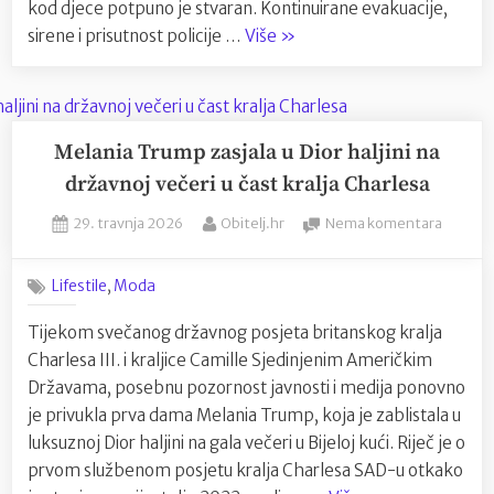
kod djece potpuno je stvaran. Kontinuirane evakuacije,
“Lažne
sirene i prisutnost policije …
Više
»
dojave
o
bombama
ostavljaju
Melania Trump zasjala u Dior haljini na
stvarne
državnoj večeri u čast kralja Charlesa
posljedice
Posted
By
na
29. travnja 2026
Obitelj.hr
Nema komentara
na
on
Melani
mentalno
Trump
zdravlje
,
Lifestile
Moda
zasjala
djece”
u
Tijekom svečanog državnog posjeta britanskog kralja
Dior
Charlesa III. i kraljice Camille Sjedinjenim Američkim
haljini
na
Državama, posebnu pozornost javnosti i medija ponovno
državno
je privukla prva dama Melania Trump, koja je zablistala u
večeri
luksuznoj Dior haljini na gala večeri u Bijeloj kući. Riječ je o
u
prvom službenom posjetu kralja Charlesa SAD-u otkako
čast