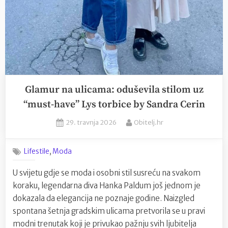
Glamur na ulicama: oduševila stilom uz
“must-have” Lys torbice by Sandra Cerin
Posted
By
29. travnja 2026
Obitelj.hr
on
,
Lifestile
Moda
U svijetu gdje se moda i osobni stil susreću na svakom
koraku, legendarna diva Hanka Paldum još jednom je
dokazala da elegancija ne poznaje godine. Naizgled
spontana šetnja gradskim ulicama pretvorila se u pravi
modni trenutak koji je privukao pažnju svih ljubitelja