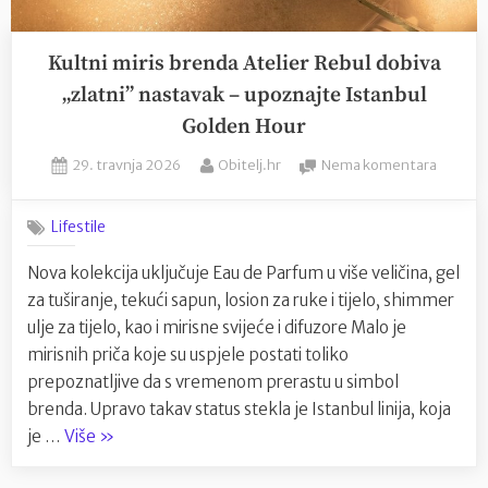
Kultni miris brenda Atelier Rebul dobiva
„zlatni” nastavak – upoznajte Istanbul
Golden Hour
Posted
By
na
29. travnja 2026
Obitelj.hr
Nema komentara
on
Kultni
miris
Lifestile
brenda
Atelier
Nova kolekcija uključuje Eau de Parfum u više veličina, gel
Rebul
za tuširanje, tekući sapun, losion za ruke i tijelo, shimmer
dobiva
„zlatni
ulje za tijelo, kao i mirisne svijeće i difuzore Malo je
nastav
mirisnih priča koje su uspjele postati toliko
–
prepoznatljive da s vremenom prerastu u simbol
upozna
brenda. Upravo takav status stekla je Istanbul linija, koja
Istanbu
“Kultni
je …
Više
»
Golden
miris
Hour