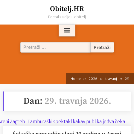
Skip
Obitelj.HR
to
Portal za cijelu obitelj
content
Pretraži:
Home
2026
travanj
29
Dan:
29. travnja 2026.