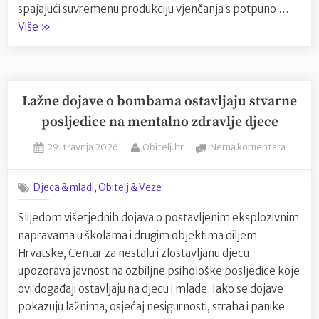
spajajući suvremenu produkciju vjenčanja s potpuno …
“Tijara
Više
»
i
Bel’Istria:
Istarska
priča
Lažne dojave o bombama ostavljaju stvarne
o
posljedice na mentalno zdravlje djece
spoju
Posted
By
na
29. travnja 2026
Obitelj.hr
Nema komentara
vjenčanja
on
Lažne
i
dojave
doživljaja”
,
Djeca & mladi
Obitelj & Veze
o
bomba
Slijedom višetjednih dojava o postavljenim eksplozivnim
ostavlja
napravama u školama i drugim objektima diljem
stvarn
posljed
Hrvatske, Centar za nestalu i zlostavljanu djecu
na
upozorava javnost na ozbiljne psihološke posljedice koje
mental
ovi događaji ostavljaju na djecu i mlade. Iako se dojave
zdravlj
pokazuju lažnima, osjećaj nesigurnosti, straha i panike
djece