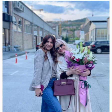
brenda
Atelier
Rebul
dobiva
„zlatni”
nastavak
–
upoznajte
Istanbul
Golden
Hour”