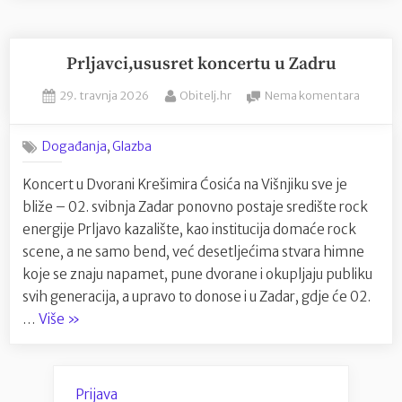
za
cijelu
obitelj
Prljavci,ususret koncertu u Zadru
u
Posted
By
na
29. travnja 2026
Obitelj.hr
Nema komentara
Slanom”
on
Prljavci
koncer
,
Događanja
Glazba
u
Zadru
Koncert u Dvorani Krešimira Ćosića na Višnjiku sve je
bliže – 02. svibnja Zadar ponovno postaje središte rock
energije Prljavo kazalište, kao institucija domaće rock
scene, a ne samo bend, već desetljećima stvara himne
koje se znaju napamet, pune dvorane i okupljaju publiku
svih generacija, a upravo to donose i u Zadar, gdje će 02.
“Prljavci,ususret
…
Više
»
koncertu
u
Zadru”
Prijava