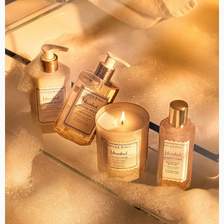
godina
u
Areni
Zagreb:
Tamburaški
spektakl
kakav
publika
jedva
čeka”