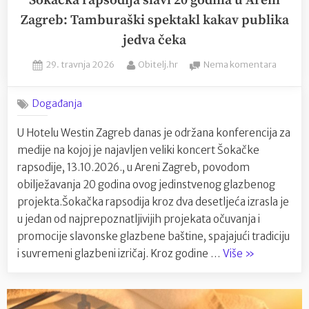
Šokačka rapsodija slavi 20 godina u Areni
Zagreb: Tamburaški spektakl kakav publika
jedva čeka
Posted
By
na
29. travnja 2026
Obitelj.hr
Nema komentara
on
Šokačk
rapsodi
Događanja
slavi
20
U Hotelu Westin Zagreb danas je održana konferencija za
godina
medije na kojoj je najavljen veliki koncert Šokačke
u
Areni
rapsodije, 13.10.2026., u Areni Zagreb, povodom
Zagreb
obilježavanja 20 godina ovog jedinstvenog glazbenog
Tambur
projekta.Šokačka rapsodija kroz dva desetljeća izrasla je
spektak
u jedan od najprepoznatljivijih projekata očuvanja i
kakav
promocije slavonske glazbene baštine, spajajući tradiciju
publika
“Šokačka
jedva
i suvremeni glazbeni izričaj. Kroz godine …
Više
»
čeka
rapsodija
slavi
20