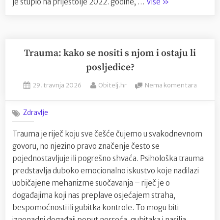
“Melania
je stupio na prijestolje 2022. godine, …
Više
»
kralja
Trump
Charles
zasjala
u
Dior
Trauma: kako se nositi s njom i ostaju li
haljini
posljedice?
na
Posted
By
na
29. travnja 2026
Obitelj.hr
Nema komentara
državnoj
on
Trauma
večeri
kako
u
Zdravlje
se
čast
nositi
Trauma je riječ koju sve češće čujemo u svakodnevnom
kralja
s
govoru, no njezino pravo značenje često se
njom
Charlesa”
i
pojednostavljuje ili pogrešno shvaća. Psihološka trauma
ostaju
predstavlja duboko emocionalno iskustvo koje nadilazi
li
uobičajene mehanizme suočavanja – riječ je o
posljed
događajima koji nas preplave osjećajem straha,
bespomoćnosti ili gubitka kontrole. To mogu biti
iznenadni događaji poput nesreća, gubitaka i nasilja, …