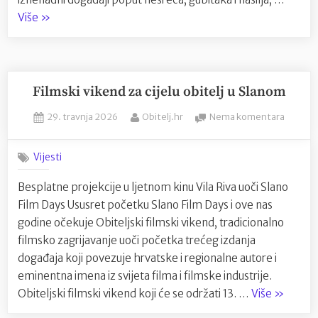
“Trauma:
Više
»
kako
se
nositi
s
Filmski vikend za cijelu obitelj u Slanom
njom
Posted
By
na
29. travnja 2026
Obitelj.hr
Nema komentara
i
on
Filmski
ostaju
vikend
Vijesti
li
za
posljedice?”
cijelu
Besplatne projekcije u ljetnom kinu Vila Riva uoči Slano
obitelj
Film Days Ususret početku Slano Film Days i ove nas
u
Slanom
godine očekuje Obiteljski filmski vikend, tradicionalno
filmsko zagrijavanje uoči početka trećeg izdanja
događaja koji povezuje hrvatske i regionalne autore i
eminentna imena iz svijeta filma i filmske industrije.
“Filmski
Obiteljski filmski vikend koji će se održati 13. …
Više
»
vikend