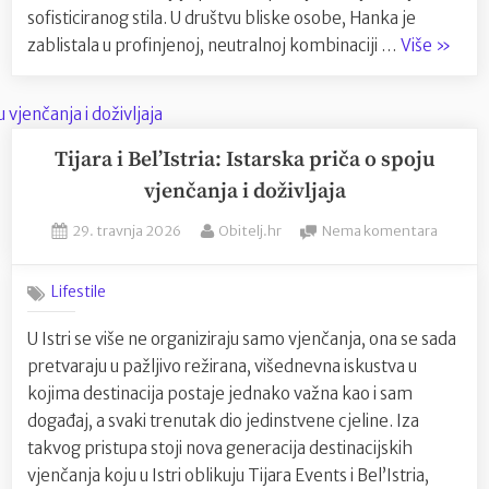
sofisticiranog stila. U društvu bliske osobe, Hanka je
“Glamu
zablistala u profinjenoj, neutralnoj kombinaciji …
Više
»
na
ulicama
oduševi
stilom
Tijara i Bel’Istria: Istarska priča o spoju
uz
vjenčanja i doživljaja
“must-
Posted
By
na
29. travnja 2026
Obitelj.hr
Nema komentara
have”
on
Tijara
Lys
i
torbice
Lifestile
Bel’Istri
by
Istarsk
U Istri se više ne organiziraju samo vjenčanja, ona se sada
Sandra
priča
pretvaraju u pažljivo režirana, višednevna iskustva u
o
Cerin”
spoju
kojima destinacija postaje jednako važna kao i sam
vjenčan
događaj, a svaki trenutak dio jedinstvene cjeline. Iza
i
takvog pristupa stoji nova generacija destinacijskih
doživlja
vjenčanja koju u Istri oblikuju Tijara Events i Bel’Istria,