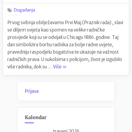
novosti
prvi
i
Događanja
Maj
oduševio
,i
Prvog svibnja obilježavamo Prvi Maj (Praznik rada) , slavi
publiku”
svima
se diljem svijeta kao spomen na velike radničke
nama
drag
prosvjede koji su se odvijali u Chicagu 1886. godine. Taj
neradni
dan simbolizira borbu radnika za bolje radne uvjete,
dan
pravedniju raspodjelu bogatstva te ukazuje na važnost
!
radničkih prava. U sukobima s policijom, život je izgubilo
“Proslavimo
više radnika, dok su …
Više
»
prvi
Maj
,i
Prijava
svima
nama
drag
Kalendar
neradni
dan
travanj 2026