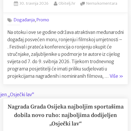
Posted
By
na
30. travnja 2026
Obitelj.hr
Nema komentara
frizure
on
Pag
u
domaći
umjetnost”
,
Događanja
Promo
međuna
festival
Na otoku i ove se godine održava atraktivan međunarodni
podvod
događaj posvećen moru, ronjenju i filmskoj umjetnosti –
filma
i
. Festival i prateća konferencija o ronjenju okupit će
ronjenj
stručnjake, zaljubljenike u podmorje te autore iz cijelog
PIUFF
svijeta od 7. do 9. svibnja 2026. Tijekom trodnevnog
2026
programa posjetitelji će imati priliku sudjelovati u
“Pag
projekcijama nagrađenih i nominiranih filmova, …
Više
»
domać
među
festiv
podvo
Nagrada Grada Osijeka najboljim sportašima
filma
dobila novo ruho: najboljima dodijeljen
i
„Osječki lav“
ronjen