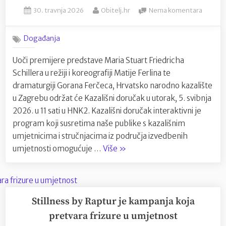
Posted
By
na
30. travnja 2026
Obitelj.hr
Nema komentara
on
Kazališn
doručak
Događanja
Kako
čitati
Uoči premijere predstave Maria Stuart Friedricha
Mariju
Schillera u režiji i koreografiji Matije Ferlina te
Stuart
u
dramaturgiji Gorana Ferčeca, Hrvatsko narodno kazalište
današn
u Zagrebu održat će Kazališni doručak u utorak, 5. svibnja
vremen
2026. u 11 sati u HNK2. Kazališni doručak interaktivni je
program koji susretima naše publike s kazališnim
umjetnicima i stručnjacima iz područja izvedbenih
“Kazališni
umjetnosti omogućuje …
Više
»
doručak:
Kako
čitati
Mariju
Stillness by Raptur je kampanja koja
Stuart
pretvara frizure u umjetnost
u