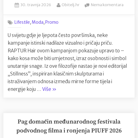
Posted
By
na
30. travnja 2026
Obitelj.hr
Nema komentara
današnjem
on
Stillnes
vremenu?”
by
,
,
Lifestile
Moda
Promo
Raptur
je
U svijetu gdje je ljepota često površinska, neke
kampan
kampanje istinski nadilaze vizualno i pričaju priču.
koja
pretvar
RAPTUR Hair ovom kampanjom pokazuje upravo to –
frizure
kako kosa može biti umjetnost, izraz osobnosti i simbol
u
unutarnje snage. Iz ove filozofije nastao je novi editorijal
umjetn
„Stillness”, inspiriran klasičnim skulpturama i
istraživanjem odnosa između mirne forme tijela i
“Stillness
energije koju …
Više
»
by
Raptur
je
kampanja
Pag domaćin međunarodnog festivala
koja
podvodnog filma i ronjenja PIUFF 2026
pretvara