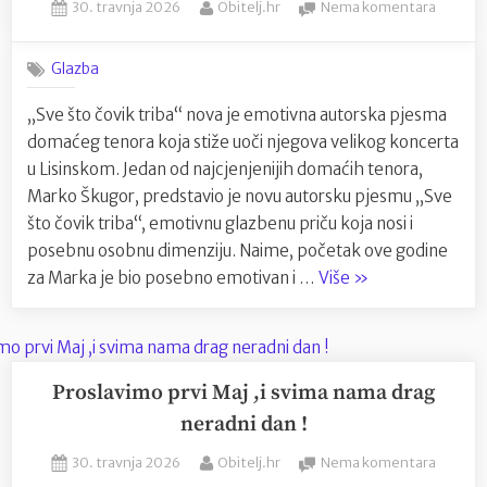
Posted
By
na
30. travnja 2026
Obitelj.hr
Nema komentara
ruho:
on
Nakon
najboljima
rođenja
dodijeljen
Glazba
kćerkic
„Osječki
naš
„Sve što čovik triba“ nova je emotivna autorska pjesma
lav“”
pjevač
domaćeg tenora koja stiže uoči njegova velikog koncerta
Marko
Škugor
u Lisinskom. Jedan od najcjenjenijih domaćih tenora,
otkrio
Marko Škugor, predstavio je novu autorsku pjesmu „Sve
novosti
što čovik triba“, emotivnu glazbenu priču koja nosi i
i
posebnu osobnu dimenziju. Naime, početak ove godine
odušev
“Nakon
za Marka je bio posebno emotivan i …
Više
»
publiku
rođenja
kćerkice
naš
pjevač
Proslavimo prvi Maj ,i svima nama drag
Marko
neradni dan !
Škugor
Posted
By
na
30. travnja 2026
Obitelj.hr
Nema komentara
otkrio
on
Proslav