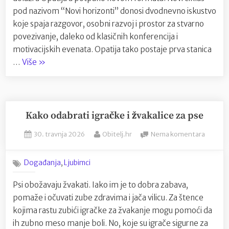
pod nazivom “Novi horizonti” donosi dvodnevno iskustvo
koje spaja razgovor, osobni razvoj i prostor za stvarno
povezivanje, daleko od klasičnih konferencija i
motivacijskih evenata. Opatija tako postaje prva stanica
“Ana
…
Više
»
Radešić
u
Opatiji”
Kako odabrati igračke i žvakalice za pse
Posted
By
na
30. travnja 2026
Obitelj.hr
Nema komentara
on
Kako
odabrat
,
Događanja
Ljubimci
igračke
i
Psi obožavaju žvakati. Iako im je to dobra zabava,
žvakali
pomaže i očuvati zube zdravima i jača vilicu. Za štence
za
pse
kojima rastu zubići igračke za žvakanje mogu pomoći da
ih zubno meso manje boli. No, koje su igrače sigurne za