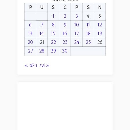
!”
P
U
S
Č
P
S
N
1
2
3
4
5
6
7
8
9
10
11
12
13
14
15
16
17
18
19
20
21
22
23
24
25
26
27
28
29
30
« ožu
svi »