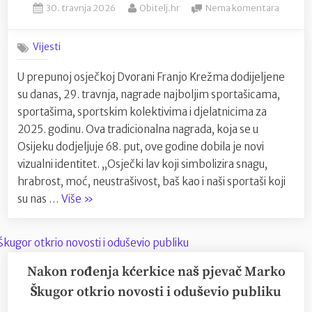
Posted
By
na
PIUFF
30. travnja 2026
Obitelj.hr
Nema komentara
on
Nagrad
2026”
Grada
Vijesti
Osijeka
najbolj
U prepunoj osječkoj Dvorani Franjo Krežma dodijeljene
sporta
su danas, 29. travnja, nagrade najboljim sportašicama,
dobila
novo
sportašima, sportskim kolektivima i djelatnicima za
ruho:
2025. godinu. Ova tradicionalna nagrada, koja se u
najbolj
Osijeku dodjeljuje 68. put, ove godine dobila je novi
dodijel
vizualni identitet. „Osječki lav koji simbolizira snagu,
„Osječk
hrabrost, moć, neustrašivost, baš kao i naši sportaši koji
lav“
“Nagrada
su nas …
Više
»
Grada
Osijeka
najboljim
sportašima
Nakon rođenja kćerkice naš pjevač Marko
dobila
Škugor otkrio novosti i oduševio publiku
novo