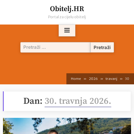
Skip
Obitelj.HR
to
Portal za cijelu obitelj
content
Pretraži:
Home
2026
travanj
30
Dan:
30. travnja 2026.