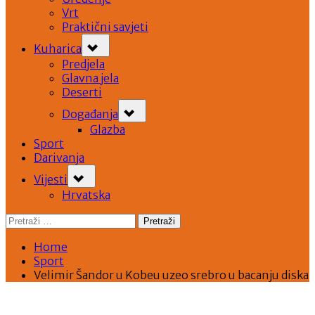
Vrt
Praktični savjeti
Toggle
Kuharica
sub-
menu
Predjela
Glavna jela
Deserti
Toggle
Događanja
sub-
menu
Glazba
Sport
Darivanja
Toggle
Vijesti
sub-
menu
Hrvatska
Pretraži:
Home
Sport
Velimir Šandor u Kobeu uzeo srebro u bacanju diska