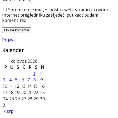
Spremi moje ime, e-poštu i web-stranicu u ovom
internet pregledniku za sljedeći put kada budem
komentirao.
Prijava
Kalendar
kolovoz 2026
P
U
S
Č
P
S
N
1
2
3
4
5
6
7
8
9
10
11
12
13
14
15
16
17
18
19
20
21
22
23
24
25
26
27
28
29
30
31
« srp