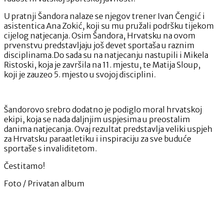
U pratnji Šandora nalaze se njegov trener Ivan Čengić i
asistentica Ana Zokić, koji su mu pružali podršku tijekom
cijelog natjecanja. Osim Šandora, Hrvatsku na ovom
prvenstvu predstavljaju još devet sportaša u raznim
disciplinama.Do sada su na natjecanju nastupili i Mikela
Ristoski, koja je završila na 11. mjestu, te Matija Sloup,
koji je zauzeo 5. mjesto u svojoj disciplini.
Šandorovo srebro dodatno je podiglo moral hrvatskoj
ekipi, koja se nada daljnjim uspjesima u preostalim
danima natjecanja. Ovaj rezultat predstavlja veliki uspjeh
za Hrvatsku paraatletiku i inspiraciju za sve buduće
sportaše s invaliditetom.
Čestitamo!
Foto / Privatan album