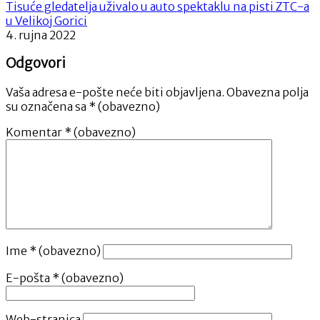
Tisuće gledatelja uživalo u auto spektaklu na pisti ZTC-a
u Velikoj Gorici
4. rujna 2022
Odgovori
Vaša adresa e-pošte neće biti objavljena.
Obavezna polja
su označena sa
* (obavezno)
Komentar
* (obavezno)
Ime
* (obavezno)
E-pošta
* (obavezno)
Web-stranica