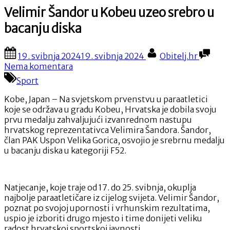
Velimir Šandor u Kobeu uzeo srebro u
bacanju diska
Posted
By
19. svibnja 2024
19. svibnja 2024
Obitelj.hr
on
na
Nema komentara
Velimir
Sport
Šandor
u
Kobe, Japan – Na svjetskom prvenstvu u paraatletici
Kobeu
koje se održava u gradu Kobeu, Hrvatska je dobila svoju
uzeo
prvu medalju zahvaljujući izvanrednom nastupu
srebro
hrvatskog reprezentativca Velimira Šandora. Šandor,
u
član PAK Uspon Velika Gorica, osvojio je srebrnu medalju
bacanju
u bacanju diska u kategoriji F52.
diska
Natjecanje, koje traje od 17. do 25. svibnja, okuplja
najbolje paraatletičare iz cijelog svijeta. Velimir Šandor,
poznat po svojoj upornosti i vrhunskim rezultatima,
uspio je izboriti drugo mjesto i time donijeti veliku
radost hrvatskoj sportskoj javnosti.