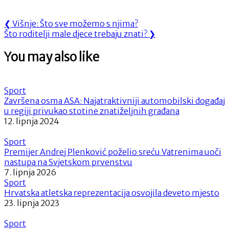
Navigacija
Previous
❮
Višnje: Što sve možemo s njima?
Next
Post:
Što roditelji male djece trebaju znati?
❯
objava
Post:
You may also like
Sport
Završena osma ASA: Najatraktivniji automobilski događaj
u regiji privukao stotine znatiželjnih građana
12. lipnja 2024
Sport
Premijer Andrej Plenković poželio sreću Vatrenima uoči
nastupa na Svjetskom prvenstvu
7. lipnja 2026
Sport
Hrvatska atletska reprezentacija osvojila deveto mjesto
23. lipnja 2023
Sport