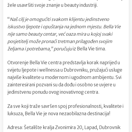
žele usavršiti svoje znanje u beauty industriji.
“
Naš cilj je omogućiti svakom klijentu jedinstveno
iskustvo ljepote i opuštanja na jednom mjestu. Bella Vie
nije samo beauty centar, već oaza mira u kojoj svaki
posjetitelj može pronaći tretman prilagođen svojim
željama i potrebama,” poručuju
iz Bella Vie tima.
Otvorenje Bella Vie centra predstavlja korak naprijed u
svijetu ljepote i wellnessa u Dubrovniku, pružajući usluge
najviše kvalitete u modernom i ugodnom ambijentu. Svi
zainteresirani pozvani su da dođu i osobno se uvjere u
jedinstvenu ponudu ovog inovativnog centra.
Za sve koji traže savršen spoj profesionalnosti, kvalitete i
luksuza, Bella Vie je nova nezaobilazna destinacija!
Adresa: Šetalište kralja Zvonimira 20, Lapad, Dubrovnik