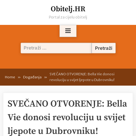
Skip
Obitelj.HR
to
Portal za cijelu obitelj
content
Pretraži:
SVEČANO OTVORENJE: Bella Vie donosi
Home
Događanja
revoluciju u svijet ljepote u Dubrovniku!
SVEČANO OTVORENJE: Bella
Vie donosi revoluciju u svijet
ljepote u Dubrovniku!