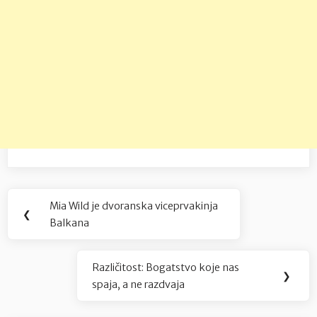
Navigacija
Mia Wild je dvoranska viceprvakinja
Previous
❮
objava
Balkana
Post:
Različitost: Bogatstvo koje nas
Next
❯
spaja, a ne razdvaja
Post: