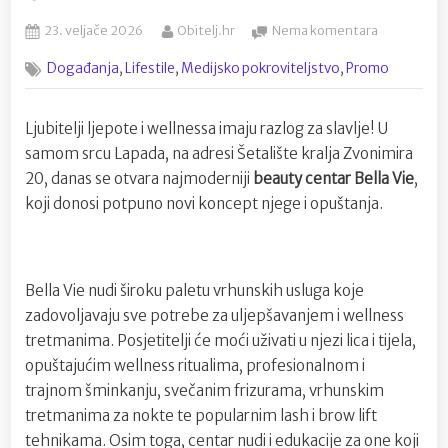
Posted
By
na
23. veljače 2026
Obitelj.hr
Nema komentara
on
SVEČANO
,
,
,
Događanja
Lifestile
Medijsko pokroviteljstvo
Promo
OTVORENJE
Bella
Vie
Ljubitelji ljepote i wellnessa imaju razlog za slavlje! U
donosi
samom srcu Lapada, na adresi Šetalište kralja Zvonimira
revoluciju
u
20, danas se otvara najmoderniji
beauty centar Bella Vie
,
svijet
koji donosi potpuno novi koncept njege i opuštanja.
ljepote
u
Dubrovniku
Bella Vie nudi široku paletu vrhunskih usluga koje
zadovoljavaju sve potrebe za uljepšavanjem i wellness
tretmanima. Posjetitelji će moći uživati u njezi lica i tijela,
opuštajućim wellness ritualima, profesionalnom i
trajnom šminkanju, svečanim frizurama, vrhunskim
tretmanima za nokte te popularnim lash i brow lift
tehnikama. Osim toga, centar nudi i edukacije za one koji