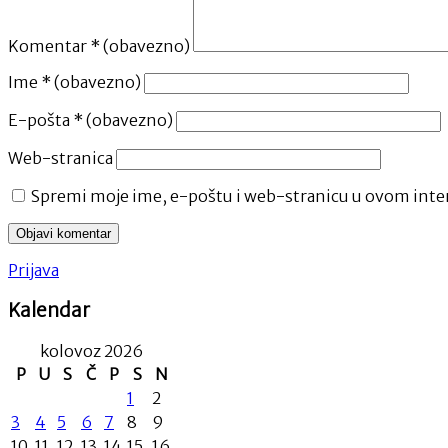
Komentar
* (obavezno)
Ime
* (obavezno)
E-pošta
* (obavezno)
Web-stranica
Spremi moje ime, e-poštu i web-stranicu u ovom inter
Prijava
Kalendar
kolovoz 2026
P
U
S
Č
P
S
N
1
2
3
4
5
6
7
8
9
10
11
12
13
14
15
16