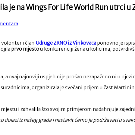
a je na Wings For Life World Run utrci u
na
mentara
Martina
Dragičević
iz
i volonter i član
Udruge ZRNO iz Vinkovaca
ponovno je ispisa
Vinkovaca
ojila
prvo mjesto
u konkurenciji žena u kolicima, potvrdiv
oduševila
je
na
Wings
For
, a ovaj najnoviji uspjeh nije prošao nezapaženo ni u nje
Life
World
a suradnicima, organizirala je svečani prijem u čast Martini
Run
utrci
u
mjestu i zahvalila što svojim primjerom nadahnjuje zajedn
Zadru
što dolazi iz našeg grada i nastavit ćemo je podržavati u sv