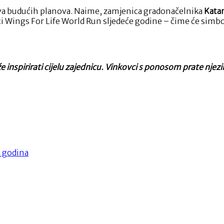
najava budućih planova. Naime, zamjenica gradonačelnika
Katar
ci Wings For Life World Run sljedeće godine – čime će simboli
nspirirati cijelu zajednicu. Vinkovci s ponosom prate njezin 
0 godina