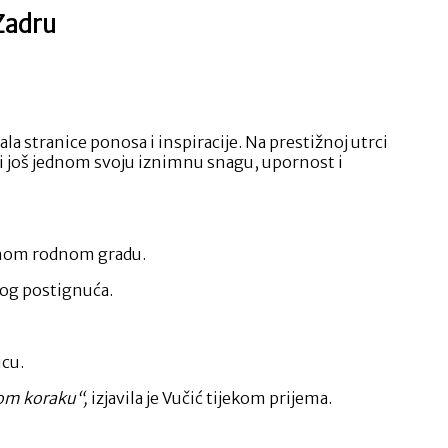
 Zadru
la stranice ponosa i inspiracije. Na prestižnoj utrci
ši još jednom svoju iznimnu snagu, upornost i
zinom rodnom gradu.
nog postignuća.
icu.
akom koraku“,
izjavila je Vučić tijekom prijema.