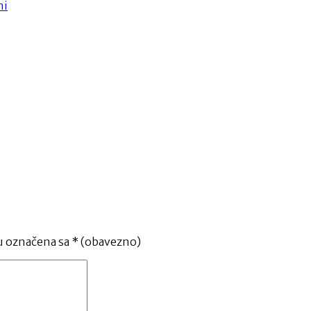
ni
u označena sa
* (obavezno)