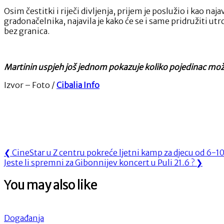
Osim čestitki i riječi divljenja, prijem je poslužio i kao 
gradonačelnika, najavila je kako će se i same pridružiti utr
bez granica.
Martinin uspjeh još jednom pokazuje koliko pojedinac može i
Izvor – Foto /
Cibalia Info
Navigacija
Previous
❮
CineStar u Z centru pokreće ljetni kamp za djecu od 6-1
Next
Post:
Jeste li spremni za Gibonnijev koncert u Puli 21.6 ?
❯
objava
Post:
You may also like
Događanja