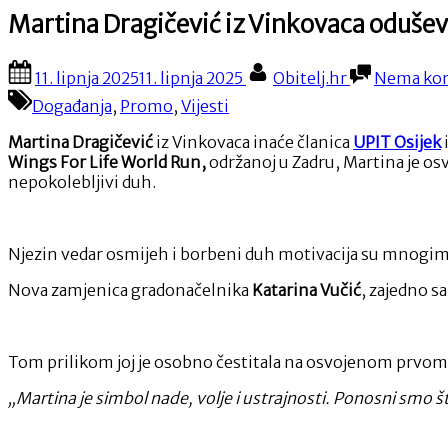
Martina Dragičević iz Vinkovaca oduševil
Posted
By
11. lipnja 2025
11. lipnja 2025
Obitelj.hr
Nema ko
on
Događanja
,
Promo
,
Vijesti
Martina Dragičević
iz Vinkovaca inaće članica
UPIT Osijek
Wings For Life World Run,
održanoj u Zadru, Martina je osv
nepokolebljivi duh.
Njezin vedar osmijeh i borbeni duh motivacija su mnogima
Nova zamjenica gradonačelnika
Katarina Vučić
, zajedno s
Tom prilikom joj je osobno čestitala na osvojenom prvom 
„Martina je simbol nade, volje i ustrajnosti. Ponosni smo 