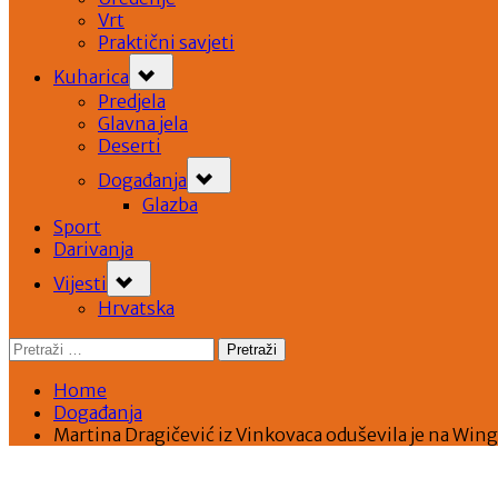
Vrt
Praktični savjeti
Toggle
Kuharica
sub-
menu
Predjela
Glavna jela
Deserti
Toggle
Događanja
sub-
menu
Glazba
Sport
Darivanja
Toggle
Vijesti
sub-
menu
Hrvatska
Pretraži:
Home
Događanja
Martina Dragičević iz Vinkovaca oduševila je na Wing