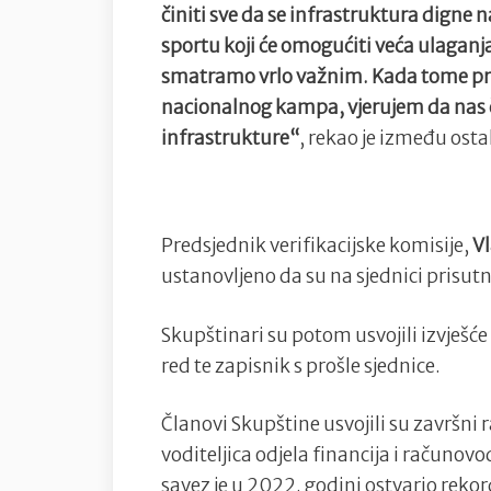
činiti sve da se infrastruktura digne 
sportu koji će omogućiti veća ulaganj
smatramo vrlo važnim. Kada tome p
nacionalnog kampa, vjerujem da nas 
infrastrukture“
, rekao je između osta
Predsjednik verifikacijske komisije,
V
ustanovljeno da su na sjednici prisut
Skupštinari su potom usvojili izvješće
red te zapisnik s prošle sjednice.
Članovi Skupštine usvojili su završni 
voditeljica odjela financija i računov
savez je u 2022. godini ostvario rek