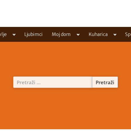
Toggle
Toggle
Toggle
vlje
Ljubimci
Moj dom
Kuharica
Sp
sub-
sub-
sub-
menu
menu
menu
Pretraži: