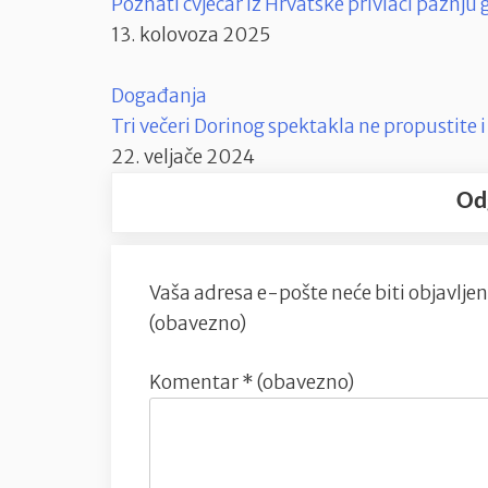
Poznati cvjećar iz Hrvatske privlači pažnju
13. kolovoza 2025
Događanja
Tri večeri Dorinog spektakla ne propusti
22. veljače 2024
Od
Vaša adresa e-pošte neće biti objavljen
(obavezno)
Komentar
* (obavezno)