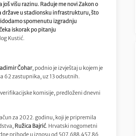
na još višu razinu. Raduje me novi Zakon o
a države u stadionsku infrastrukturu, što
ridodamo spomenutu izgradnju
čeka iskorak po pitanju
log Kustić.
ladimir Čohar
, podnio je izvještaj u kojem je
na 62 zastupnika, uz 13 odsutnih.
 verifikacijske komisije, predloženi dnevni
račun za 2022. godinu, koji je pripremila
odstva,
Ružica Bajrić
. Hrvatski nogometni
ordne prihode u iznosu od 507.688.457,86