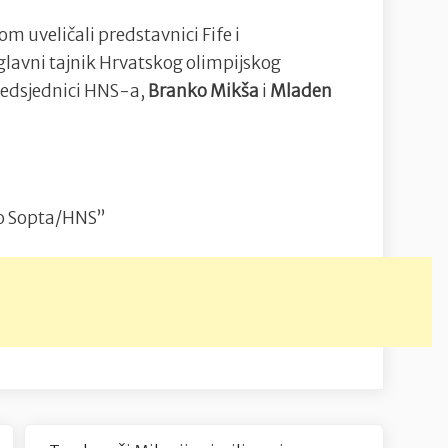
m uveličali predstavnici Fife i
 glavni tajnik Hrvatskog olimpijskog
predsjednici HNS-a,
Branko Mikša
i
Mladen
o Sopta/HNS”