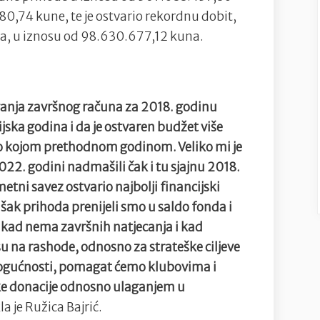
0,74 kune, te je ostvario rekordnu dobit,
a, u iznosu od 98.630.677,12 kuna.
aganja završnog računa za 2018. godinu
cijska godina i da je ostvaren budžet više
lo kojom prethodnom godinom. Veliko mi je
2022. godini nadmašili čak i tu sjajnu 2018.
tni savez ostvario najbolji financijski
višak prihoda prenijeli smo u saldo fonda i
 kad nema završnih natjecanja i kad
 na rashode, odnosno za strateške ciljeve
 mogućnosti, pomagat ćemo klubovima i
ke donacije odnosno ulaganjem u
kla je Ružica Bajrić.