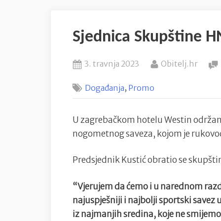
Sjednica Skupštine H
Posted
By
3. travnja 2023
Obitelj.hr
on
,
Događanja
Promo
U zagrebačkom hotelu Westin održana
nogometnog saveza, kojom je rukovod
Predsjednik Kustić obratio se skupš
“Vjerujem da ćemo i u narednom razdo
najuspješniji i najbolji sportski savez
iz najmanjih sredina, koje ne smijemo 