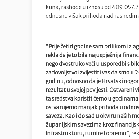
kuna, rashode u iznosu od 409.057.78
odnosno višak prihoda nad rashodim
“Prije četiri godine sam prilikom izl
rekla da je to bila najuspješnija finan
nego dvostruko veći u usporedbi s bi
zadovoljstvo izvijestiti vas da smo u 
godinu, odnosno da je Hrvatski nogome
rezultat u svojoj povijesti. Ostvareni 
ta sredstva koristit ćemo u godinama
ostvarujemo manjak prihoda u odnosu
saveza. Kao i do sad u okviru naših
županijskim savezima kroz financijs
infrastrukturu, turnire i opremu”
, re