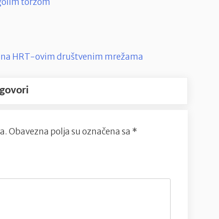
 golim torzom
te i na HRT-ovim društvenim mrežama
govori
a.
Obavezna polja su označena sa
*