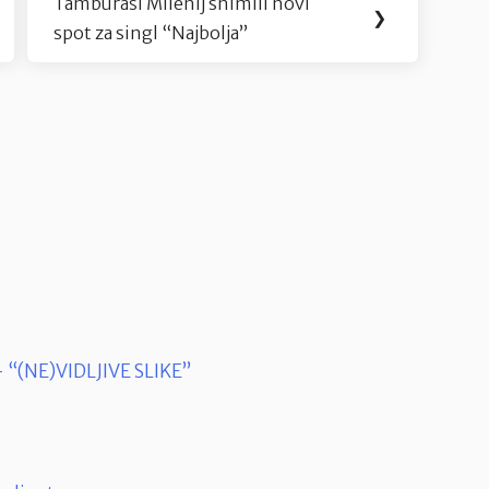
Tamburaši Milenij snimili novi
Next
❯
spot za singl “Najbolja”
Post:
- “(NE)VIDLJIVE SLIKE”