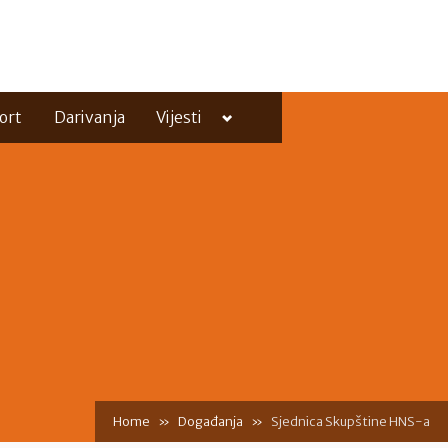
Toggle
ort
Darivanja
Vijesti
sub-
menu
Toggle
sub-
menu
Home
Događanja
Sjednica Skupštine HNS-a