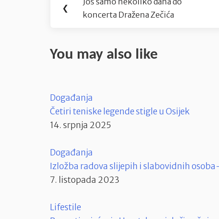
Još samo nekoliko dana do
Previous
❮
objava
koncerta Dražena Zečića
Post:
You may also like
Događanja
Četiri teniske legende stigle u Osijek
14. srpnja 2025
Događanja
Izložba radova slijepih i slabovidnih osoba
7. listopada 2023
Lifestile