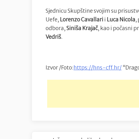
Sjednicu Skupštine svojim su prisustvo
Uefe,
Lorenzo Cavallari
i
Luca Nicola
,
odbora,
Siniša Krajač
, kao i počasni 
Vedriš
.
Izvor /Foto:
https://hns-cff.hr/
“Drag
Navigacija