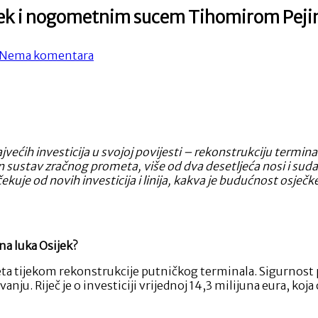
ijek i nogometnim sucem Tihomirom Pej
na
Nema komentara
Razgovor
s
direktorom
Zračne
luke
Osijek
i
većih investicija u svojoj povijesti – rekonstrukciju termina
nogometnim
n sustav zračnog prometa, više od dva desetljeća nosi i s
sucem
kuje od novih investicija i linija, kakva je budućnost osječk
Tihomirom
Pejinom
na luka Osijek?
 tijekom rekonstrukcije putničkog terminala. Sigurnost put
nju. Riječ je o investiciji vrijednoj 14,3 milijuna eura, k