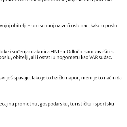
ojoj obitelji – oni su moj najveći oslonac, kako u poslu
e luke i suđenja utakmica HNL-a. Odlučio sam završiti s
oslu, obitelji, ali i ostati u nogometu kao VAR sudac.
i još spavaju. Iako je to fizički napor, meni je to način da
tjecaj na prometnu, gospodarsku, turističku i sportsku