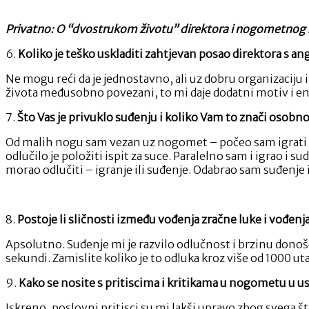
Privatno: O “dvostrukom životu” direktora i nogometnog
6.
Koliko je teško uskladiti zahtjevan posao direktora 
Ne mogu reći da je jednostavno, ali uz dobru organizaciju 
života međusobno povezani, to mi daje dodatni motiv i ene
7.
Što Vas je privuklo suđenju i koliko Vam to znači osobno
Od malih nogu sam vezan uz nogomet – počeo sam igrati sa
odlučilo je položiti ispit za suce. Paralelno sam i igrao i
morao odlučiti – igranje ili suđenje. Odabrao sam suđenje i
8.
Postoje li sličnosti između vođenja zračne luke i vođen
Apsolutno. Suđenje mi je razvilo odlučnost i brzinu donoš
sekundi. Zamislite koliko je to odluka kroz više od 1000 ut
9.
Kako se nosite s pritiscima i kritikama u nogometu u 
Iskreno, poslovni pritisci su mi lakši upravo zbog svega 