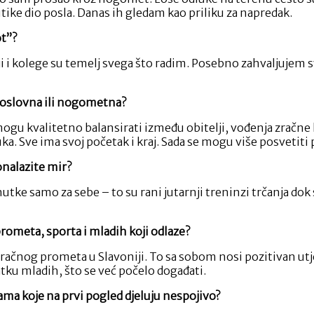
itike dio posla. Danas ih gledam kao priliku za napredak.
ot”?
ji i kolege su temelj svega što radim. Posebno zahvaljujem sv
– poslovna ili nogometna?
e mogu kvalitetno balansirati između obitelji, vođenja zračn
. Sve ima svoj početak i kraj. Sada se mogu više posvetiti p
onalazite mir?
tke samo za sebe – to su rani jutarnji treninzi trčanja dok sv
rometa, sporta i mladih koji odlaze?
u zračnog prometa u Slavoniji. To sa sobom nosi pozitivan u
atku mladih, što se već počelo događati.
rama koje na prvi pogled djeluju nespojivo?