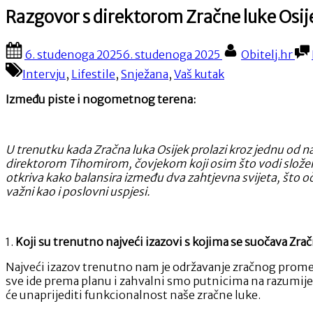
Razgovor s direktorom Zračne luke Os
Posted
By
6. studenoga 2025
6. studenoga 2025
Obitelj.hr
on
Intervju
,
Lifestile
,
Snježana
,
Vaš kutak
Između piste i nogometnog terena:
U
trenutku kada Zračna luka Osijek prolazi kroz jednu od naj
direktorom Tihomirom, čovjekom koji osim što vodi slože
otkriva kako balansira između dva zahtjevna svijeta, što oče
važni kao i poslovni uspjesi.
1.
Koji su trenutno najveći izazovi s kojima se suočava Zrač
Najveći izazov trenutno nam je održavanje zračnog prometa
sve ide prema planu i zahvalni smo putnicima na razumijeva
će unaprijediti funkcionalnost naše zračne luke.