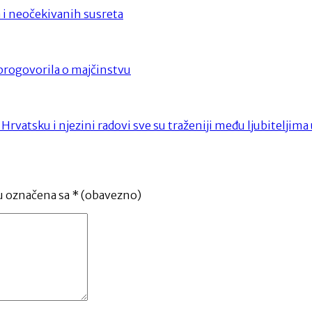
a i neočekivanih susreta
progovorila o majčinstvu
 u Hrvatsku i njezini radovi sve su traženiji među ljubiteljim
u označena sa
* (obavezno)