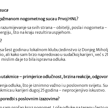
 suca
s angažmanom nogometnog suca u Prvoj HNL?
i razumijevanje sa svih strana – obitelji, posla i nogometa 
rgiju, što na kraju rezultira uspjehom.
?
 šest godina u lokalnom klubu Jedinstvo iz Donjeg Miholjc
 sudio, ali kako sam brzo napredovao u sudačkoj karijeri, već
 mislim da je to bila ispravna odluka.
ja utakmice – primjerice odlučnost, brzina reakcije, odgovo
enja odluka, što je iznimno važno i u poslovnom svijetu. S
akmica u karijeri dugoj 25 godina – neprocjenjivo iskustvo.
usporedbi s poslovnim izazovima?
što sam prošao kroz nogomet. Loše odluke na terenu često su