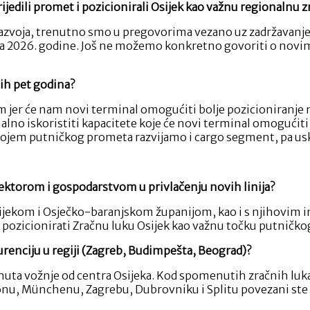
ijedili promet i pozicionirali Osijek kao važnu regionalnu 
razvoja, trenutno smo u pregovorima vezano uz zadržavanje p
ja 2026. godine. Još ne možemo konkretno govoriti o novim l
ćih pet godina?
r će nam novi terminal omogućiti bolje pozicioniranje na 
lno iskoristiti kapacitete koje će novi terminal omogućiti 
azvojem putničkog prometa razvijamo i cargo segment, pa us
ektorom i gospodarstvom u privlačenju novih linija?
ekom i Osječko-baranjskom županijom, kao i s njihovim inst
 pozicionirati Zračnu luku Osijek kao važnu točku putničk
renciju u regiji (Zagreb, Budimpešta, Beograd)?
ta vožnje od centra Osijeka. Kod spomenutih zračnih luka to
nu, Münchenu, Zagrebu, Dubrovniku i Splitu povezani ste s