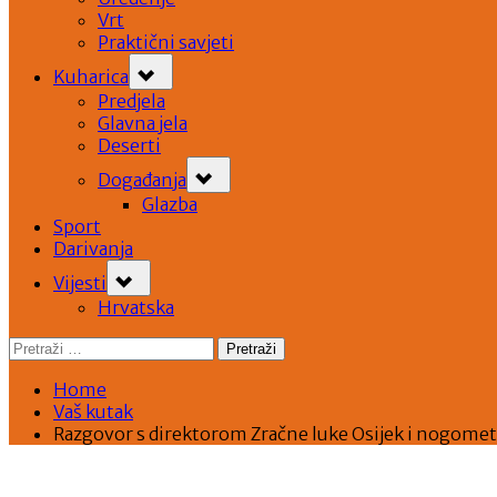
Vrt
Praktični savjeti
Toggle
Kuharica
sub-
menu
Predjela
Glavna jela
Deserti
Toggle
Događanja
sub-
menu
Glazba
Sport
Darivanja
Toggle
Vijesti
sub-
menu
Hrvatska
Pretraži:
Home
Vaš kutak
Razgovor s direktorom Zračne luke Osijek i nogo