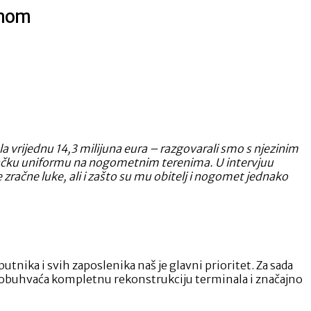
inom
la vrijednu 14,3 milijuna eura – razgovarali smo s njezinim
udačku uniformu na nogometnim terenima. U intervjuu
e zračne luke, ali i zašto su mu obitelj i nogomet jednako
nika i svih zaposlenika naš je glavni prioritet. Za sada
oja obuhvaća kompletnu rekonstrukciju terminala i značajno