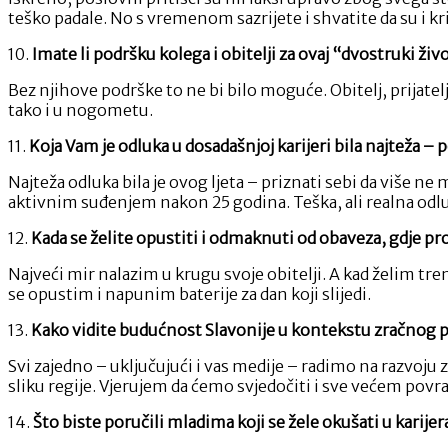
teško padale. No s vremenom sazrijete i shvatite da su i kr
10.
Imate li podršku kolega i obitelji za ovaj “dvostruki živ
Bez njihove podrške to ne bi bilo moguće. Obitelj, prijatel
tako i u nogometu.
11.
Koja Vam je odluka u dosadašnjoj karijeri bila najteža 
Najteža odluka bila je ovog ljeta – priznati sebi da više n
aktivnim suđenjem nakon 25 godina. Teška, ali realna odluka
12.
Kada se želite opustiti i odmaknuti od obaveza, gdje pr
Najveći mir nalazim u krugu svoje obitelji. A kad želim trenu
se opustim i napunim baterije za dan koji slijedi.
13.
Kako vidite budućnost Slavonije u kontekstu zračnog p
Svi zajedno – uključujući i vas medije – radimo na razvoj
sliku regije. Vjerujem da ćemo svjedočiti i sve većem povr
14.
Što biste poručili mladima koji se žele okušati u karije