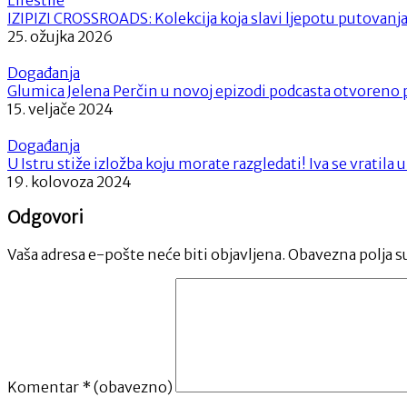
IZIPIZI CROSSROADS: Kolekcija koja slavi ljepotu putovanj
25. ožujka 2026
Događanja
Glumica Jelena Perčin u novoj epizodi podcasta otvoreno 
15. veljače 2024
Događanja
U Istru stiže izložba koju morate razgledati! Iva se vratila
19. kolovoza 2024
Odgovori
Vaša adresa e-pošte neće biti objavljena.
Obavezna polja s
Komentar
* (obavezno)