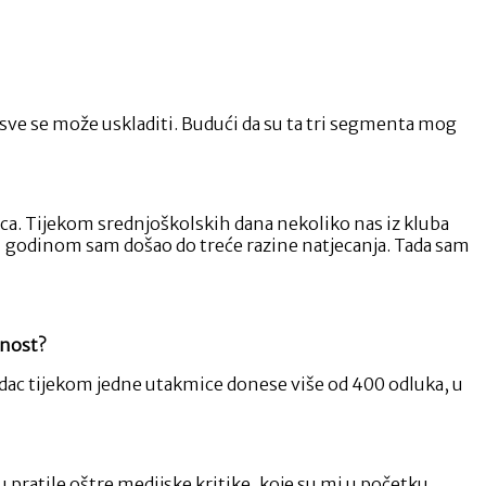
– sve se može uskladiti. Budući da su ta tri segmenta mog
a. Tijekom srednjoškolskih dana nekoliko nas iz kluba
 s 21 godinom sam došao do treće razine natjecanja. Tada sam
rnost?
udac tijekom jedne utakmice donese više od 400 odluka, u
 pratile oštre medijske kritike, koje su mi u početku