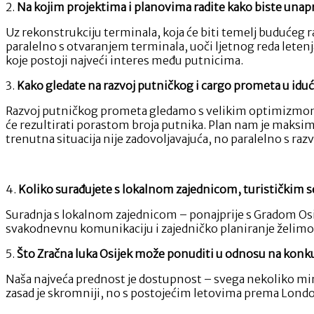
2.
Na kojim projektima i planovima radite kako biste unapr
Uz rekonstrukciju terminala, koja će biti temelj budućeg 
paralelno s otvaranjem terminala, uoči ljetnog reda leten
koje postoji najveći interes među putnicima.
3.
Kako gledate na razvoj putničkog i cargo prometa u idu
Razvoj putničkog prometa gledamo s velikim optimizmom je
će rezultirati porastom broja putnika. Plan nam je maksima
trenutna situacija nije zadovoljavajuća, no paralelno s r
4.
Koliko surađujete s lokalnom zajednicom, turističkim s
Suradnja s lokalnom zajednicom – ponajprije s Gradom Osij
svakodnevnu komunikaciju i zajedničko planiranje želimo
5.
Što Zračna luka Osijek može ponuditi u odnosu na konku
Naša najveća prednost je dostupnost – svega nekoliko minu
zasad je skromniji, no s postojećim letovima prema Londo