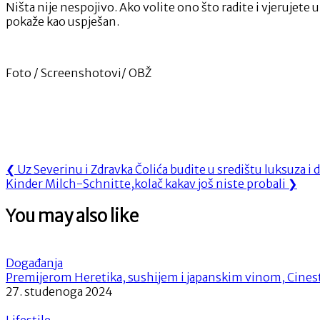
Ništa nije nespojivo. Ako volite ono što radite i vjerujete 
pokaže kao uspješan.
Foto / Screenshotovi/ OBŽ
Navigacija
Previous
❮
Uz Severinu i Zdravka Čolića budite u središtu luksuza i
Next
Post:
Kinder Milch-Schnitte,kolač kakav još niste probali
❯
objava
Post:
You may also like
Događanja
Premijerom Heretika, sushijem i japanskim vinom, Cinesta
27. studenoga 2024
Lifestile