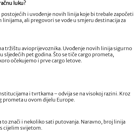
zračnu luku?
ostojećih i uvođenje novih linija koje bi trebale započeti
inijama, ali pregovori se vode u smjeru destinacija za
tržištu avioprijevoznika. Uvođenje novih linija sigurno
u sljedećih pet godina. Što se tiče cargo prometa,
koro očekujemo i prve cargo letove.
itucijama i tvrtkama – odvija se na visokoj razini. Kroz
og prometa u ovom dijelu Europe.
 znači i nekoliko sati putovanja. Naravno, broj linija
 cijelim svijetom.