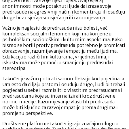
odgovornosti za svoje riječi i djela. Ovaj osjećaj
anonimnosti može potaknuti ljude da izraze svoje
predrasude na agresivniji način i komentiraju ili osuđuju
druge bez osjećaja suosjećanja ili razumijevanja.
Važno je naglasiti da predrasude nisu bolest, već
kompleksan socijalni fenomen koji ima korijene u
psihološkim, sociološkim i kulturnim aspektima. Kako
bismo se borili protiv predrasuda,potrebno je promicati
obrazovanje, razumijevanje i empatiju među ljudima.
Edukacija o različitim kulturama, vrijednostima, i
iskustvima može pomoći u smanjenju predrasuda i
stereotipa.
Također je važno poticati samorefleksiju kod pojedinaca.
Umjesto da ciljaju prstom i osuđuju druge, ljudi bi trebali
pogledati u sebe i razmisliti o vlastitim predrasudama i
predrasudama koje su internalizirali kroz društvene
norme i medije. Razumijevanje vlastitih predrasuda
može biti ključno za razvoj empatije prema drugima i
promjenu perspektive.
Društvene platforme također igraju značajnu ulogu u