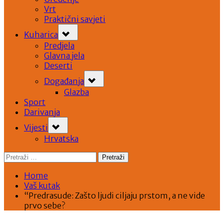
Vrt
Praktični savjeti
Toggle
Kuharica
sub-
menu
Predjela
Glavna jela
Deserti
Toggle
Događanja
sub-
menu
Glazba
Sport
Darivanja
Toggle
Vijesti
sub-
menu
Hrvatska
Pretraži:
Home
Vaš kutak
“Predrasude: Zašto ljudi ciljaju prstom, a ne vide
prvo sebe?