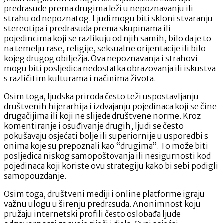
predrasude prema drugima leži u nepoznavanju ili
strahu od nepoznatog. Ljudi mogu biti skloni stvaranju
stereotipa i predrasuda prema skupinama ili
pojedincima koji se razlikuju od njih samih, bilo da je to
na temelju rase, religije, seksualne orijentacije ili bilo
kojeg drugog obilježja. Ova nepoznavanja i strahovi
mogu biti posljedica nedostatka obrazovanja ili iskustva
s različitim kulturama i načinima života.
Osim toga, ljudska priroda često teži uspostavljanju
društvenih hijerarhija i izdvajanju pojedinaca koji se čine
drugačijima ili koji ne slijede društvene norme. Kroz
komentiranje i osuđivanje drugih, ljudi se često
pokušavaju osjećati bolje ili superiornije u usporedbi s
onima koje su prepoznali kao “drugima”. To može biti
posljedica niskog samopoštovanja ili nesigurnosti kod
pojedinaca koji koriste ovu strategiju kako bi sebi podigli
samopouzdanje.
Osim toga, društveni mediji i online platforme igraju
važnu ulogu u širenju predrasuda. Anonimnost koju
pružaju internetski profili često oslobađa ljude