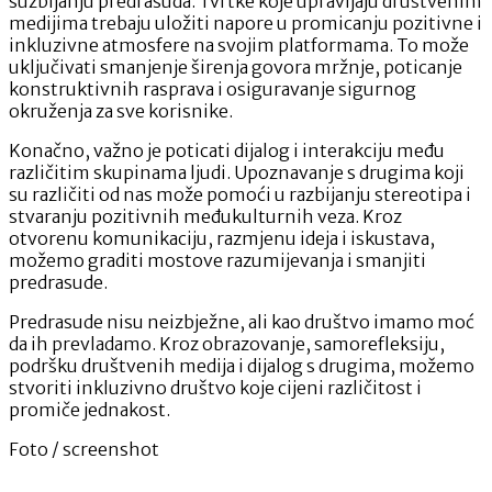
suzbijanju predrasuda. Tvrtke koje upravljaju društvenim
medijima trebaju uložiti napore u promicanju pozitivne i
inkluzivne atmosfere na svojim platformama. To može
uključivati ​​smanjenje širenja govora mržnje, poticanje
konstruktivnih rasprava i osiguravanje sigurnog
okruženja za sve korisnike.
Konačno, važno je poticati dijalog i interakciju među
različitim skupinama ljudi. Upoznavanje s drugima koji
su različiti od nas može pomoći u razbijanju stereotipa i
stvaranju pozitivnih međukulturnih veza. Kroz
otvorenu komunikaciju, razmjenu ideja i iskustava,
možemo graditi mostove razumijevanja i smanjiti
predrasude.
Predrasude nisu neizbježne, ali kao društvo imamo moć
da ih prevladamo. Kroz obrazovanje, samorefleksiju,
podršku društvenih medija i dijalog s drugima, možemo
stvoriti inkluzivno društvo koje cijeni različitost i
promiče jednakost.
Foto / screenshot