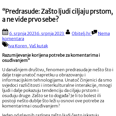
“Predrasude: Zašto ljudi ciljaju prstom,
a ne vide prvo sebe?
Posted
By
6. srpnja 2023
6. srpnja 2023
Obitelj.hr
Nema
on
na
komentara
“Predrasude:
Iva Koren
,
Vaš kutak
Zašto
ljudi
Razumijevanje korijena potrebe za komentarima i
ciljaju
osuđivanjem”
prstom,
a
U današnjem društvu, fenomen predrasuda je nešto što i
ne
dalje traje unatoč napretku u obrazovanju i
vide
informacijskim tehnologijama. Unatoč činjenici da smo
prvo
svjedoci različitosti i interkulturalne interakcije, mnogi
sebe?
ljudi i dalje pokazuju tendenciju da ciljaju prstom i
osuđuju druge. Zašto se to događa? Je li to bolest ili
postoji nešto dublje što leži u osnovi ove potrebe za
komentarima i osuđivanjem?
Jedan od glavnih razloga zašto ljudi često iskazuju