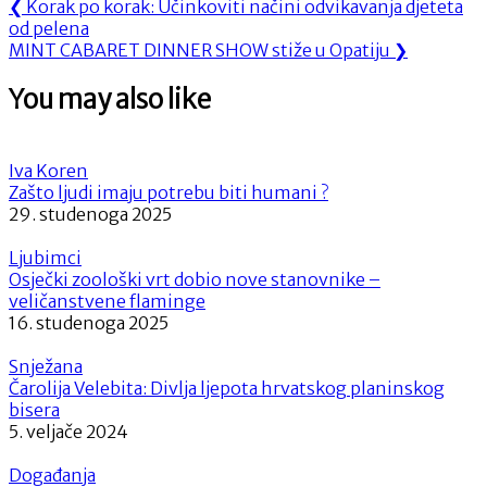
Navigacija
Previous
❮
Korak po korak: Učinkoviti načini odvikavanja djeteta
Post:
od pelena
objava
Next
MINT CABARET DINNER SHOW stiže u Opatiju
❯
Post:
You may also like
Iva Koren
Zašto ljudi imaju potrebu biti humani ?
29. studenoga 2025
Ljubimci
Osječki zoološki vrt dobio nove stanovnike –
veličanstvene flaminge
16. studenoga 2025
Snježana
Čarolija Velebita: Divlja ljepota hrvatskog planinskog
bisera
5. veljače 2024
Događanja