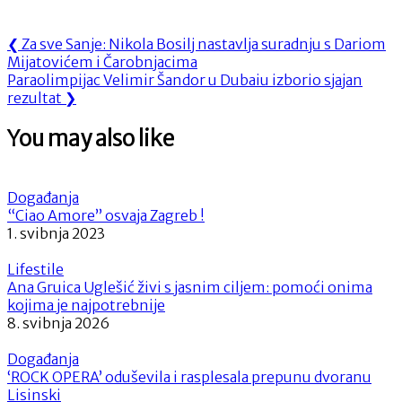
Navigacija
Previous
❮
Za sve Sanje: Nikola Bosilj nastavlja suradnju s Dariom
Post:
Mijatovićem i Čarobnjacima
objava
Next
Paraolimpijac Velimir Šandor u Dubaiu izborio sjajan
Post:
rezultat
❯
You may also like
Događanja
“Ciao Amore” osvaja Zagreb !
1. svibnja 2023
Lifestile
Ana Gruica Uglešić živi s jasnim ciljem: pomoći onima
kojima je najpotrebnije
8. svibnja 2026
Događanja
‘ROCK OPERA’ oduševila i rasplesala prepunu dvoranu
Lisinski