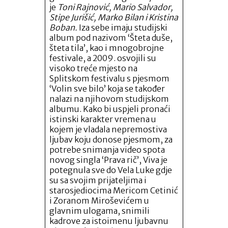
je
Toni Rajnović, Mario Salvador,
Stipe Jurišić, Marko Bilan i Kristina
Boban.
Iza sebe imaju studijski
album pod nazivom ‘Šteta duše,
šteta tila’, kao i mnogobrojne
festivale, a 2009. osvojili su
visoko treće mjesto na
Splitskom festivalu s pjesmom
‘Volin sve bilo’ koja se također
nalazi na njihovom studijskom
albumu. Kako bi uspjeli pronaći
istinski karakter vremena u
kojem je vladala nepremostiva
ljubav koju donose pjesmom, za
potrebe snimanja video spota
novog singla ‘Prava rič’, Viva je
potegnula sve do Vela Luke gdje
su sa svojim prijateljima i
starosjediocima Mericom Cetinić
i Zoranom Miroševićem u
glavnim ulogama, snimili
kadrove za istoimenu ljubavnu