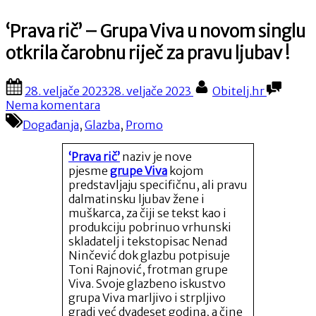
‘Prava rič’ – Grupa Viva u novom singlu
otkrila čarobnu riječ za pravu ljubav !
Posted
By
28. veljače 2023
28. veljače 2023
Obitelj.hr
on
na
Nema komentara
‘Prava
Događanja
,
Glazba
,
Promo
rič’
–
‘Prava rič’
naziv je nove
Grupa
pjesme
grupe Viva
kojom
Viva
predstavljaju specifičnu, ali pravu
u
dalmatinsku ljubav žene i
novom
muškarca, za čiji se tekst kao i
singlu
produkciju pobrinuo vrhunski
otkrila
skladatelj i tekstopisac Nenad
čarobnu
Ninčević dok glazbu potpisuje
riječ
Toni Rajnović, frotman grupe
za
Viva. Svoje glazbeno iskustvo
pravu
grupa Viva marljivo i strpljivo
ljubav
gradi već dvadeset godina, a čine
!