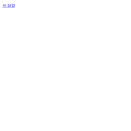
« srp