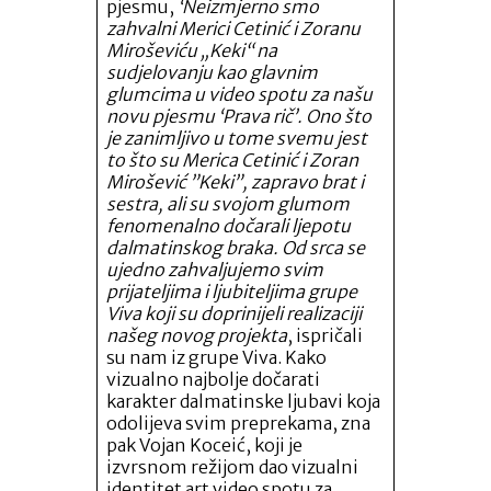
pjesmu,
‘Neizmjerno smo
zahvalni Merici Cetinić i Zoranu
Miroševiću „Keki“ na
sudjelovanju kao glavnim
glumcima u video spotu za našu
novu pjesmu ‘Prava rič’. Ono što
je zanimljivo u tome svemu jest
to što su Merica Cetinić i Zoran
Mirošević ”Keki”, zapravo brat i
sestra, ali su svojom glumom
fenomenalno dočarali ljepotu
dalmatinskog braka. Od srca se
ujedno zahvaljujemo svim
prijateljima i ljubiteljima grupe
Viva koji su doprinijeli realizaciji
našeg novog projekta
, ispričali
su nam iz grupe Viva. Kako
vizualno najbolje dočarati
karakter dalmatinske ljubavi koja
odolijeva svim preprekama, zna
pak Vojan Koceić, koji je
izvrsnom režijom dao vizualni
identitet art video spotu za