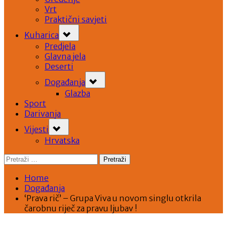
Vrt
Praktični savjeti
Toggle
Kuharica
sub-
menu
Predjela
Glavna jela
Deserti
Toggle
Događanja
sub-
menu
Glazba
Sport
Darivanja
Toggle
Vijesti
sub-
menu
Hrvatska
Pretraži:
Home
Događanja
‘Prava rič’ – Grupa Viva u novom singlu otkrila
čarobnu riječ za pravu ljubav !