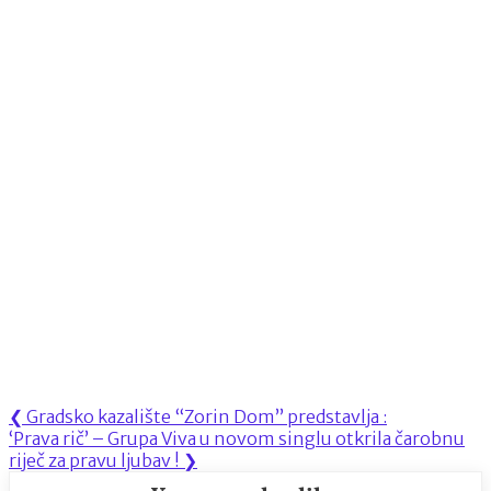
Navigacija
Previous
❮
Gradsko kazalište “Zorin Dom” predstavlja :
Next
Post:
‘Prava rič’ – Grupa Viva u novom singlu otkrila čarobnu
objava
Post:
riječ za pravu ljubav !
❯