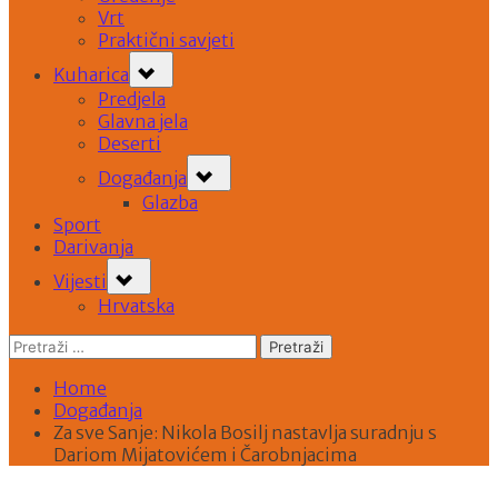
Vrt
Praktični savjeti
Toggle
Kuharica
sub-
Predjela
menu
Glavna jela
Deserti
Toggle
Događanja
sub-
Glazba
menu
Sport
Darivanja
Toggle
Vijesti
sub-
Hrvatska
menu
Pretraži:
Home
Događanja
Za sve Sanje: Nikola Bosilj nastavlja suradnju s
Dariom Mijatovićem i Čarobnjacima