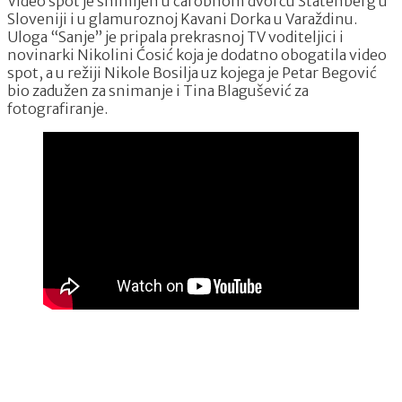
Video spot je snimljen u čarobnom dvorcu Štatenberg u
Sloveniji i u glamuroznoj Kavani Dorka u Varaždinu.
Uloga “Sanje” je pripala prekrasnoj TV voditeljici i
novinarki Nikolini Ćosić koja je dodatno obogatila video
spot, a u režiji Nikole Bosilja uz kojega je Petar Begović
bio zadužen za snimanje i Tina Blagušević za
fotografiranje.