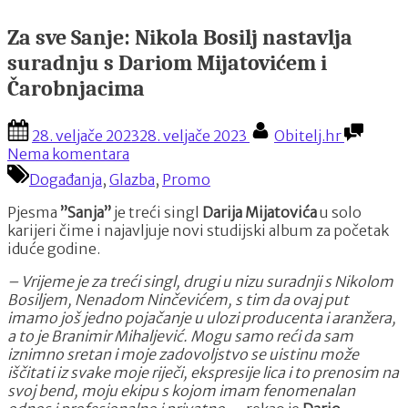
Za sve Sanje: Nikola Bosilj nastavlja
suradnju s Dariom Mijatovićem i
Čarobnjacima
Posted
By
28. veljače 2023
28. veljače 2023
Obitelj.hr
on
na
Nema komentara
Za
Događanja
,
Glazba
,
Promo
sve
Sanje:
Pjesma
”Sanja”
je treći singl
Darija Mijatovića
u solo
Nikola
karijeri čime i najavljuje novi studijski album za početak
Bosilj
iduće godine.
nastavlja
suradnju
– Vrijeme je za treći singl, drugi u nizu suradnji s Nikolom
s
Bosiljem, Nenadom Ninčevićem, s tim da ovaj put
Dariom
imamo još jedno pojačanje u ulozi producenta i aranžera,
Mijatovićem
a to je Branimir Mihaljević. Mogu samo reći da sam
i
iznimno sretan i moje zadovoljstvo se uistinu može
Čarobnjacima
iščitati iz svake moje riječi, ekspresije lica i to prenosim na
svoj bend, moju ekipu s kojom imam fenomenalan