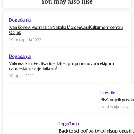
You may also like
Događanja
Ivan Konev i violinistica Natalia Moiseeva u Kulturnom centru
Osijek
20. listopada 2022
Događanja
Vukovar Film Festival ide dalje s potpuno novom ekipom i
canneskim pobjednikom!
28. lipnja 2023
Lifestile
Bivši vojnik postao
15. siječnja 2024
Događanja
‘Back to school’ party koji nisu propusti