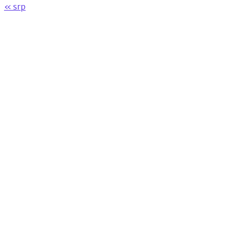
« srp