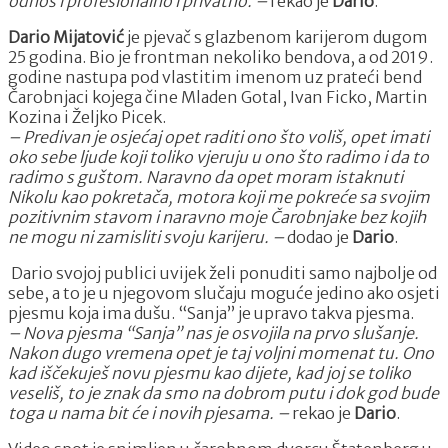
odnos i profesionalno i privatno. –
rekao je
Dario
.
Dario Mijatović
je pjevač s glazbenom karijerom dugom
25 godina. Bio je frontman nekoliko bendova, a od 2019.
godine nastupa pod vlastitim imenom uz prateći bend
Čarobnjaci kojega čine Mladen Gotal, Ivan Ficko, Martin
Kozina i Željko Picek.
– Predivan je osjećaj opet raditi ono što voliš, opet imati
oko sebe ljude koji toliko vjeruju u ono što radimo i da to
radimo s guštom. Naravno da opet moram istaknuti
Nikolu kao pokretača, motora koji me pokreće sa svojim
pozitivnim stavom i naravno moje Čarobnjake bez kojih
ne mogu ni zamisliti svoju karijeru. –
dodao je
Dario
.
Dario svojoj publici uvijek želi ponuditi samo najbolje od
sebe, a to je u njegovom slučaju moguće jedino ako osjeti
pjesmu koja ima dušu. “Sanja” je upravo takva pjesma.
– Nova pjesma “Sanja” nas je osvojila na prvo slušanje.
Nakon dugo vremena opet je taj voljni momenat tu. Ono
kad iščekuješ novu pjesmu kao dijete, kad joj se toliko
veseliš, to je znak da smo na dobrom putu i dok god bude
toga u nama bit će i novih pjesama. –
rekao je
Dario
.