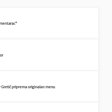
umentarac”
dor
Gretić priprema originalan menu