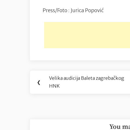
Press/Foto : Jurica Popović
Navigacija
Velika audicija Baleta zagrebačkog
Previous
❮
objava
HNK
Post:
You ma