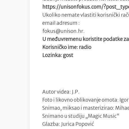
https://unisonfokus.com/?post_ty
Ukoliko nemate vlastiti korisnički rač
email adresum :
fokus@unison.hr.
U međuvremenu koristite podatke za
Korisničko ime: radio
Lozinka: gost
Autor videa: J.P.
Foto i likovno oblikovanje omota: Igor
Snimao, miksao i masterizirao: Miha
Snimano u studiju „Magic Music“
Glazba: Jurica Popović