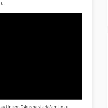
 u:
tav Unison Fokus na sljedećem linku: