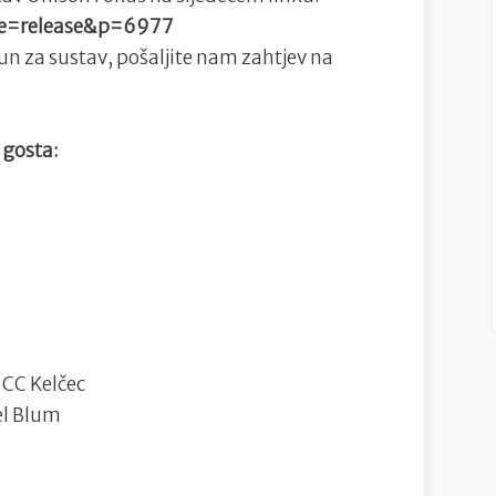
pe=release&p=6977
un za sustav, pošaljite nam zahtjev na
 gosta:
 CC Kelčec
el Blum