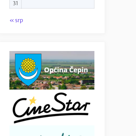
31
« srp