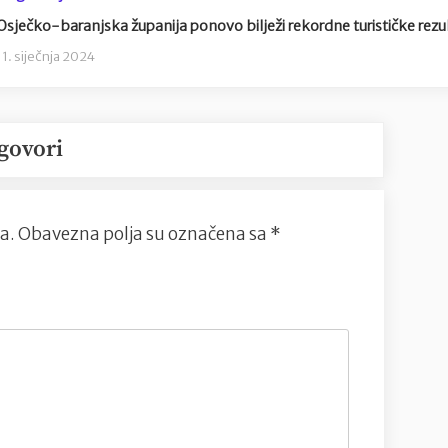
Osječko-baranjska županija ponovo bilježi rekordne turističke rezu
11. siječnja 2024
govori
a.
Obavezna polja su označena sa
*