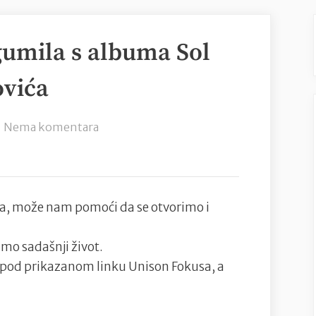
gumila s albuma Sol
ovića
na
Nema komentara
Peti
video/singl
Bogumila
s
ea, može nam pomoći da se otvorimo i
albuma
Sol
imo sadašnji život.
invictus
ispod prikazanom linku Unison Fokusa, a
Jurice
Popovića