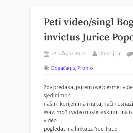
Peti video/singl Bo
invictus Jurice Pop
Posted
By
28. ožujka 2023
Obitelj.hr
on
,
Događanja
Promo
Zov predaka, putem ove pjesme i vid
sjedinimo s
našim korijenima i na taj način osnaž
Wav, mp3 i video možete skinuti na 
video
pogledati na linku za You Tube.