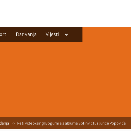
Toggle
ort
Darivanja
Vijesti
sub-
menu
Toggle
sub-
menu
đanja
Peti video/singl Bogumila s albuma Sol invictus Jurice Popovića