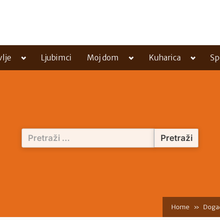
Toggle
Toggle
Toggle
vlje
Ljubimci
Moj dom
Kuharica
Sp
sub-
sub-
sub-
menu
menu
menu
Pretraži:
Home
Doga