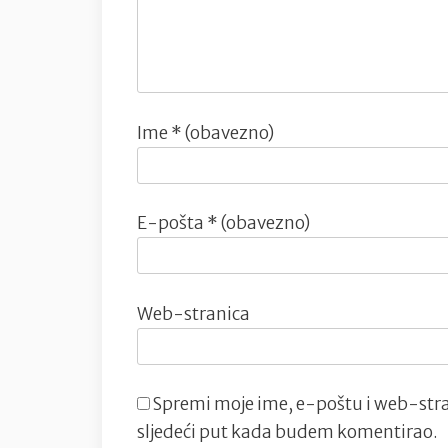
Ime
* (obavezno)
E-pošta
* (obavezno)
Web-stranica
Spremi moje ime, e-poštu i web-stra
sljedeći put kada budem komentirao.