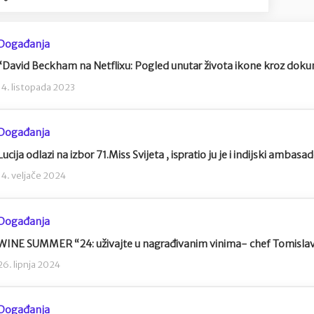
Događanja
“David Beckham na Netflixu: Pogled unutar života ikone kroz dok
14. listopada 2023
Događanja
Lucija odlazi na izbor 71.Miss Svijeta , ispratio ju je i indijski ambasa
14. veljače 2024
Događanja
WINE SUMMER “24: uživajte u nagrađivanim vinima- chef Tomislav 
26. lipnja 2024
Događanja