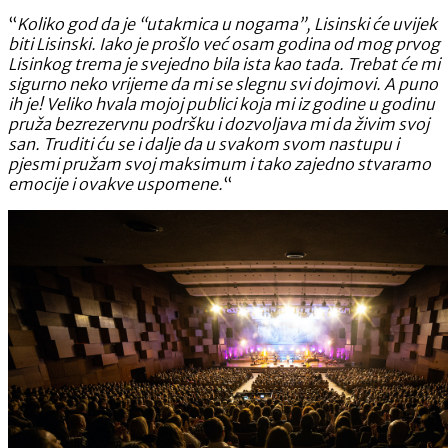
“
Koliko god da je “utakmica u nogama”, Lisinski će uvijek
biti Lisinski. Iako je prošlo već osam godina od mog prvog
Lisinkog trema je svejedno bila ista kao tada. Trebat će mi
sigurno neko vrijeme da mi se slegnu svi dojmovi. A puno
ih je! Veliko hvala mojoj publici koja mi iz godine u godinu
pruža bezrezervnu podršku i dozvoljava mi da živim svoj
san. Truditi ću se i dalje da u svakom svom nastupu i
pjesmi pružam svoj maksimum i tako zajedno stvaramo
emocije i ovakve uspomene.
“