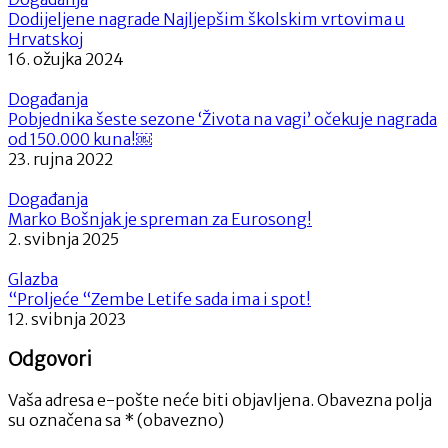
Dodijeljene nagrade Najljepšim školskim vrtovima u
Hrvatskoj
16. ožujka 2024
Događanja
Pobjednika šeste sezone ‘Života na vagi’ očekuje nagrada
od 150.000 kuna!￼
23. rujna 2022
Događanja
Marko Bošnjak je spreman za Eurosong!
2. svibnja 2025
Glazba
“Proljeće “Zembe Letife sada ima i spot!
12. svibnja 2023
Odgovori
Vaša adresa e-pošte neće biti objavljena.
Obavezna polja
su označena sa
* (obavezno)