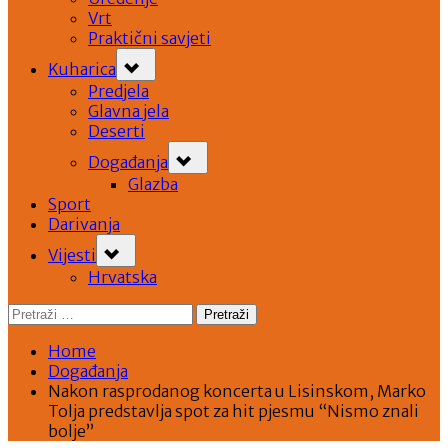
Vrt
Praktični savjeti
Toggle
Kuharica
sub-
menu
Predjela
Glavna jela
Deserti
Toggle
Događanja
sub-
menu
Glazba
Sport
Darivanja
Toggle
Vijesti
sub-
menu
Hrvatska
Pretraži:
Home
Događanja
Nakon rasprodanog koncerta u Lisinskom, Marko
Tolja predstavlja spot za hit pjesmu “Nismo znali
bolje”