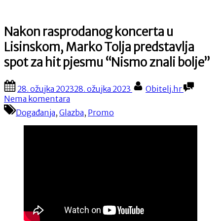
Nakon rasprodanog koncerta u
Lisinskom, Marko Tolja predstavlja
spot za hit pjesmu “Nismo znali bolje”
Posted
By
28. ožujka 2023
28. ožujka 2023
Obitelj.hr
on
na
Nema komentara
Nakon
Događanja
,
Glazba
,
Promo
rasprodanog
koncerta
u
Lisinskom,
Marko
Tolja
predstavlja
spot
za
hit
pjesmu