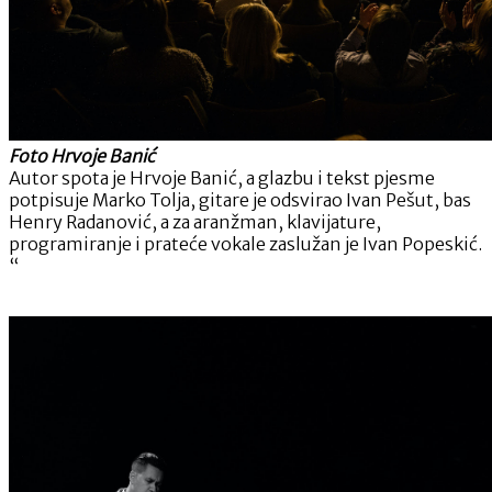
Foto Hrvoje Banić
Autor spota je Hrvoje Banić, a glazbu i tekst pjesme
potpisuje Marko Tolja, gitare je odsvirao Ivan Pešut, bas
Henry Radanović, a za aranžman, klavijature,
programiranje i prateće vokale zaslužan je Ivan Popeskić.
“