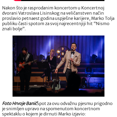
“Nismo
Nakon što je rasprodanim koncertom u Koncertnoj
znali
dvorani Vatroslava Lisinskog na veličanstven način
bolje”
proslavio petnaest godina uspješne karijere, Marko Tolja
publiku časti spotom za svoj najrecentnjiji hit “Nismo
znali bolje”.
Foto Hrvoje Banić
Spot za ovu odvažnu pjesmu prigodno
je snimljen upravo na spomenutom koncertnom
spektaklu o kojem je dirnuti Marko izjavio: