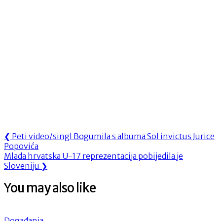
Navigacija
Previous
❮
Peti video/singl Bogumila s albuma Sol invictus Jurice
Post:
Popovića
objava
Next
Mlada hrvatska U-17 reprezentacija pobijedila je
Post:
Sloveniju
❯
You may also like
Događanja