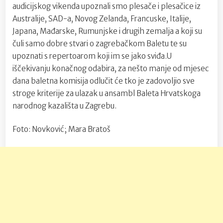
audicijskog vikenda upoznali smo plesače i plesačice iz
Australije, SAD-a, Novog Zelanda, Francuske, Italije,
Japana, Mađarske, Rumunjske i drugih zemalja a koji su
čuli samo dobre stvari o zagrebačkom Baletu te su
upoznati s repertoarom koji im se jako sviđa.U
iščekivanju konačnog odabira, za nešto manje od mjesec
dana baletna komisija odlučit će tko je zadovoljio sve
stroge kriterije za ulazak u ansambl Baleta Hrvatskoga
narodnog kazališta u Zagrebu.
Foto: Novković; Mara Bratoš