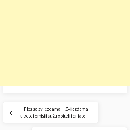
Navigacija
_Ples sa zvijezdama – Zvijezdama
Previous
❮
objava
u petoj emisiji stižu obitelj i prijatelji
Post: