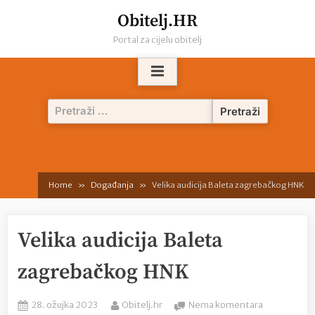
Skip
Obitelj.HR
to
Portal za cijelu obitelj
content
Pretraži:
Home
Događanja
Velika audicija Baleta zagrebačkog HNK
Velika audicija Baleta
zagrebačkog HNK
Posted
By
na
28. ožujka 2023
Obitelj.hr
Nema komentara