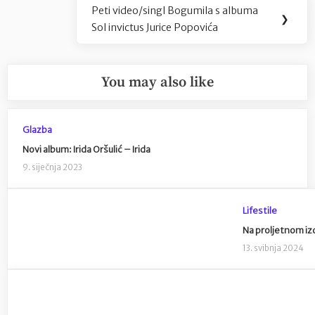
Peti video/singl Bogumila s albuma
Next
❯
Sol invictus Jurice Popovića
Post:
You may also like
Glazba
Novi album: Irida Oršulić – Irida
9. siječnja 2023
Lifestile
Na proljetnom izd
13. svibnja 2024