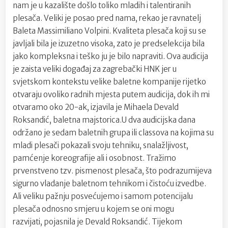
nam je u kazalište došlo toliko mladih i talentiranih
plesača. Veliki je posao pred nama, rekao je ravnatelj
Baleta Massimiliano Volpini. Kvaliteta plesača koji su se
javljali bila je izuzetno visoka, zato je predselekcija bila
jako kompleksna i teško ju je bilo napraviti. Ova audicija
je zaista veliki događaj za zagrebački HNK jer u
svjetskom kontekstu velike baletne kompanije rijetko
otvaraju ovoliko radnih mjesta putem audicija, dok ih mi
otvaramo oko 20-ak, izjavila je Mihaela Devald
Roksandić, baletna majstorica.U dva audicijska dana
održano je sedam baletnih grupa ili classova na kojima su
mladi plesači pokazali svoju tehniku, snalažljivost,
pamćenje koreografije ali i osobnost. Tražimo
prvenstveno tzv. pismenost plesača, što podrazumijeva
sigurno vladanje baletnom tehnikom i čistoću izvedbe.
Ali veliku pažnju posvećujemo i samom potencijalu
plesača odnosno smjeru u kojem se oni mogu
razvijati, pojasnila je Devald Roksandić. Tijekom