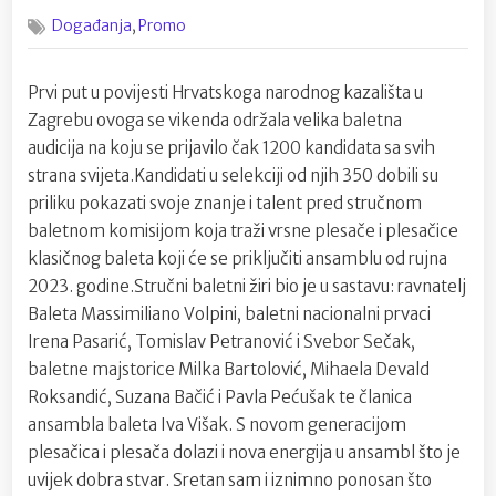
on
Velika
,
Događanja
Promo
audicija
Baleta
zagrebačko
Prvi put u povijesti Hrvatskoga narodnog kazališta u
HNK
Zagrebu ovoga se vikenda održala velika baletna
audicija na koju se prijavilo čak 1200 kandidata sa svih
strana svijeta.Kandidati u selekciji od njih 350 dobili su
priliku pokazati svoje znanje i talent pred stručnom
baletnom komisijom koja traži vrsne plesače i plesačice
klasičnog baleta koji će se priključiti ansamblu od rujna
2023. godine.Stručni baletni žiri bio je u sastavu: ravnatelj
Baleta Massimiliano Volpini, baletni nacionalni prvaci
Irena Pasarić, Tomislav Petranović i Svebor Sečak,
baletne majstorice Milka Bartolović, Mihaela Devald
Roksandić, Suzana Bačić i Pavla Pećušak te članica
ansambla baleta Iva Višak. S novom generacijom
plesačica i plesača dolazi i nova energija u ansambl što je
uvijek dobra stvar. Sretan sam i iznimno ponosan što