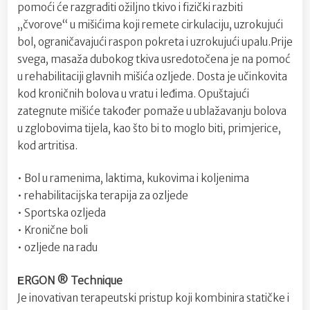
pomoći će razgraditi ožiljno tkivo i fizički razbiti
„čvorove“ u mišićima koji remete cirkulaciju, uzrokujući
bol, ograničavajući raspon pokreta i uzrokujući upalu.Prije
svega, masaža dubokog tkiva usredotočena je na pomoć
u rehabilitaciji glavnih mišića ozljede. Dosta je učinkovita
kod kroničnih bolova u vratu i leđima. Opuštajući
zategnute mišiće također pomaže u ublažavanju bolova
u zglobovima tijela, kao što bi to moglo biti, primjerice,
kod artritisa.
• Bol u ramenima, laktima, kukovima i koljenima
• rehabilitacijska terapija za ozljede
• Sportska ozljeda
• Kronične boli
• ozljede na radu
ΕRGON ® Technique
Je inovativan terapeutski pristup koji kombinira statičke i