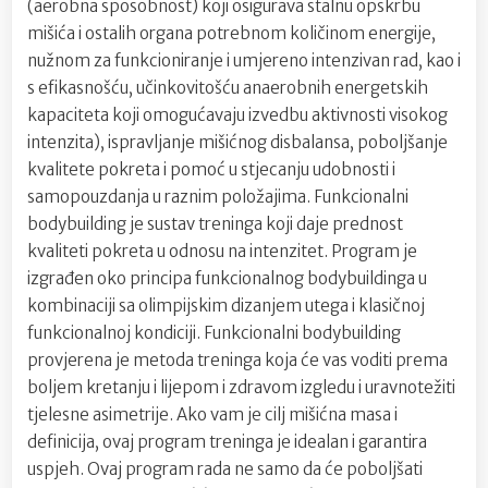
(aerobna sposobnost) koji osigurava stalnu opskrbu
mišića i ostalih organa potrebnom količinom energije,
nužnom za funkcioniranje i umjereno intenzivan rad, kao i
s efikasnošću, učinkovitošću anaerobnih energetskih
kapaciteta koji omogućavaju izvedbu aktivnosti visokog
intenzita), ispravljanje mišićnog disbalansa, poboljšanje
kvalitete pokreta i pomoć u stjecanju udobnosti i
samopouzdanja u raznim položajima. Funkcionalni
bodybuilding je sustav treninga koji daje prednost
kvaliteti pokreta u odnosu na intenzitet. Program je
izgrađen oko principa funkcionalnog bodybuildinga u
kombinaciji sa olimpijskim dizanjem utega i klasičnoj
funkcionalnoj kondiciji. Funkcionalni bodybuilding
provjerena je metoda treninga koja će vas voditi prema
boljem kretanju i lijepom i zdravom izgledu i uravnotežiti
tjelesne asimetrije. Ako vam je cilj mišićna masa i
definicija, ovaj program treninga je idealan i garantira
uspjeh. Ovaj program rada ne samo da će poboljšati