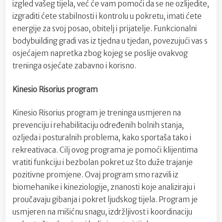
izgled vašeg tijela, već će vam pomoći da se ne ozlijedite,
izgraditi ćete stabilnosti i kontrolu u pokretu, imati ćete
energije za svoj posao, obitelj i prijatelje. Funkcionalni
bodybuilding gradi vas iz tjedna u tjedan, povezujući vas s
osjećajem napretka zbog kojeg se poslije ovakvog
treninga osjećate zabavno i korisno.
Kinesio Risorius program
Kinesio Risorius program je treninga usmjeren na
prevenciju i rehabilitaciju određenih bolnih stanja,
ozljeda i posturalnih problema, kako sportaša tako i
rekreativaca. Cilj ovog programa je pomoći klijentima
vratiti funkciju i bezbolan pokret uz što duže trajanje
pozitivne promjene. Ovaj program smo razvili iz
biomehanike i kineziologije, znanosti koje analiziraju i
proučavaju gibanja i pokret ljudskog tijela. Program je
usmjeren na mišićnu snagu, izdržljivost i koordinaciju