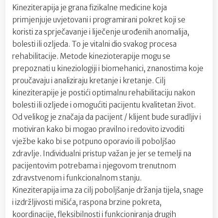
Kineziterapija je grana fizikalne medicine koja
primjenjuje uvjetovani i programirani pokret koji se
koristi za sprječavanje i liječenje urođenih anomalija,
bolesti ili ozljeda. To je vitalni dio svakog procesa
rehabilitacije. Metode kinezioterapije mogu se
prepoznati u kineziologiji i biomehanici, znanostima koje
proučavaju i analiziraju kretanje i kretanje. Cilj
kineziterapije je postići optimalnu rehabilitaciju nakon
bolesti ili ozljede i omogućiti pacijentu kvalitetan život.
Od velikog je značaja da pacijent / klijent bude suradljiv i
motiviran kako bi mogao pravilno i redovito izvoditi
vježbe kako bi se potpuno oporavio ili poboljšao
zdravlje. Individualni pristup važan je jer se temelji na
pacijentovim potrebama i njegovom trenutnom
zdravstvenom i funkcionalnom stanju.
Kineziterapija ima za cilj poboljšanje držanja tijela, snage
i izdržljivosti mišića, raspona brzine pokreta,
koordinacije, fleksibilnosti i funkcioniranja drugih