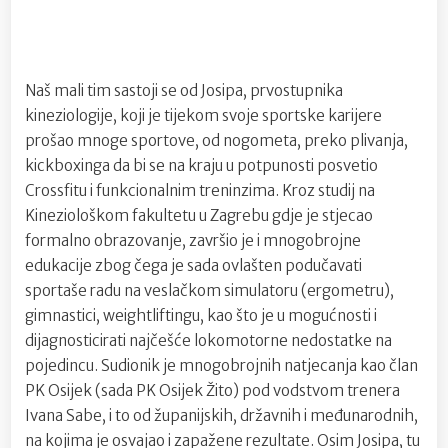
Naš mali tim sastoji se od Josipa, prvostupnika
kineziologije, koji je tijekom svoje sportske karijere
prošao mnoge sportove, od nogometa, preko plivanja,
kickboxinga da bi se na kraju u potpunosti posvetio
Crossfitu i funkcionalnim treninzima. Kroz studij na
Kineziološkom fakultetu u Zagrebu gdje je stjecao
formalno obrazovanje, završio je i mnogobrojne
edukacije zbog čega je sada ovlašten podučavati
sportaše radu na veslačkom simulatoru (ergometru),
gimnastici, weightliftingu, kao što je u mogućnosti i
dijagnosticirati najčešće lokomotorne nedostatke na
pojedincu. Sudionik je mnogobrojnih natjecanja kao član
PK Osijek (sada PK Osijek Žito) pod vodstvom trenera
Ivana Sabe, i to od županijskih, državnih i međunarodnih,
na kojima je osvajao i zapažene rezultate. Osim Josipa, tu