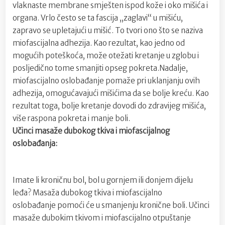
vlaknaste membrane smješten ispod kože i oko mišića i
organa. Vrlo često se ta fascija „zaglavi“ u mišiću,
zapravo se upletajući u mišić. To tvori ono što se naziva
miofascijalna adhezija. Kao rezultat, kao jedno od
mogućih poteškoća, može otežati kretanje u zglobu i
posljedično tome smanjiti opseg pokreta.Nadalje,
miofascijalno oslobađanje pomaže pri uklanjanju ovih
adhezija, omogućavajući mišićima da se bolje kreću. Kao
rezultat toga, bolje kretanje dovodi do zdravijeg mišića,
više raspona pokreta i manje boli.
Učinci masaže dubokog tkiva i miofascijalnog
oslobađanja:
Imate li kroničnu bol, bol u gornjem ili donjem dijelu
leđa? Masaža dubokog tkiva i miofascijalno
oslobađanje pomoći će u smanjenju kronične boli. Učinci
masaže dubokim tkivom i miofascijalno otpuštanje