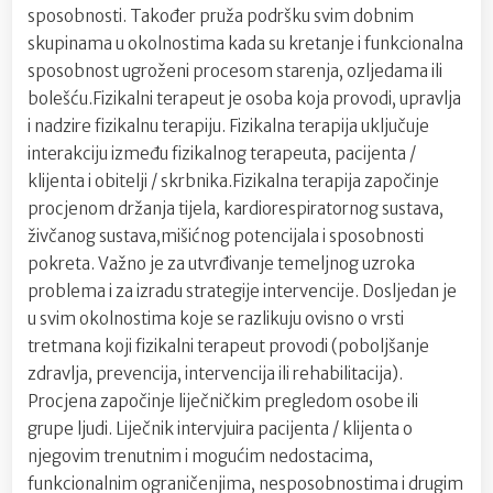
sposobnosti. Također pruža podršku svim dobnim
skupinama u okolnostima kada su kretanje i funkcionalna
sposobnost ugroženi procesom starenja, ozljedama ili
bolešću.Fizikalni terapeut je osoba koja provodi, upravlja
i nadzire fizikalnu terapiju. Fizikalna terapija uključuje
interakciju između fizikalnog terapeuta, pacijenta /
klijenta i obitelji / skrbnika.Fizikalna terapija započinje
procjenom držanja tijela, kardiorespiratornog sustava,
živčanog sustava,mišićnog potencijala i sposobnosti
pokreta. Važno je za utvrđivanje temeljnog uzroka
problema i za izradu strategije intervencije. Dosljedan je
u svim okolnostima koje se razlikuju ovisno o vrsti
tretmana koji fizikalni terapeut provodi (poboljšanje
zdravlja, prevencija, intervencija ili rehabilitacija).
Procjena započinje liječničkim pregledom osobe ili
grupe ljudi. Liječnik intervjuira pacijenta / klijenta o
njegovim trenutnim i mogućim nedostacima,
funkcionalnim ograničenjima, nesposobnostima i drugim