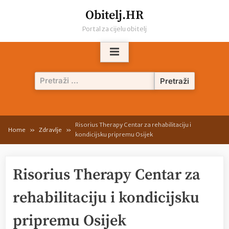
Skip
Obitelj.HR
to
Portal za cijelu obitelj
content
Pretraži:
Risorius Therapy Centar za rehabilitaciju i
Home
Zdravlje
kondicijsku pripremu Osijek
Risorius Therapy Centar za
rehabilitaciju i kondicijsku
pripremu Osijek