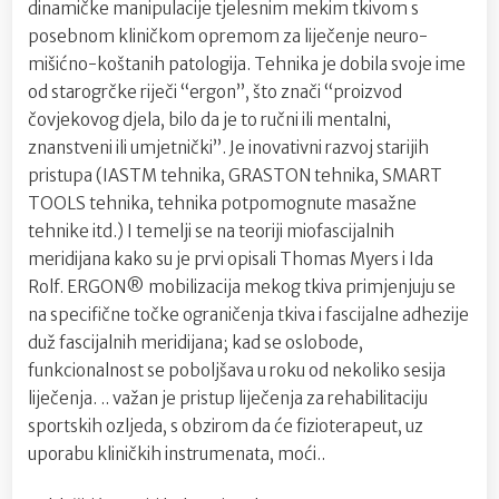
dinamičke manipulacije tjelesnim mekim tkivom s
posebnom kliničkom opremom za liječenje neuro-
mišićno-koštanih patologija. Tehnika je dobila svoje ime
od starogrčke riječi “ergon”, što znači “proizvod
čovjekovog djela, bilo da je to ručni ili mentalni,
znanstveni ili umjetnički”. Je inovativni razvoj starijih
pristupa (IASTM tehnika, GRASTON tehnika, SMART
TOOLS tehnika, tehnika potpomognute masažne
tehnike itd.) I temelji se na teoriji miofascijalnih
meridijana kako su je prvi opisali Thomas Myers i Ida
Rolf. ERGON® mobilizacija mekog tkiva primjenjuju se
na specifične točke ograničenja tkiva i fascijalne adhezije
duž fascijalnih meridijana; kad se oslobode,
funkcionalnost se poboljšava u roku od nekoliko sesija
liječenja. .. važan je pristup liječenja za rehabilitaciju
sportskih ozljeda, s obzirom da će fizioterapeut, uz
uporabu kliničkih instrumenata, moći..