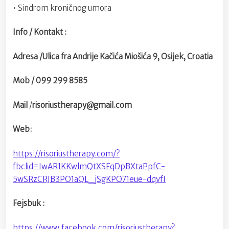
• Sindrom kroničnog umora
Info / Kontakt :
Adresa /Ulica fra Andrije Kačića Miošića 9, Osijek, Croatia
Mob / 099 299 8585
Mail
/
risoriustherapy@gmail.com
Web:
https://risoriustherapy.com/?
fbclid=IwAR1KKwlmQtXSFqDpBXtaPpfC-
5wSRzCRJB3PO1aQL_jSgKPO71eue-dqvfI
Fejsbuk :
https://www.facebook.com/risoriustherapy?