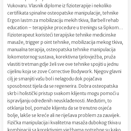
Vukovaru. Vlasnik diplome iz fizioterapije i nekoliko
certifikata spinalne osteopatske manipulacije, tehnike
Ergon Iastm za mobilizaciju mekih tkiva, Barbell rehab
education – terapijske procedure u treningu sa šipkom…
Fizioterapeut koristeći terapijske tehnike medicinske
masaže, trigger p oint tehnike, mobilizacija mekog tkiva,
manualna terapija, osteopatska tehnike manipulacija
lokomotornog sustava, korektivna tjelovježba, pruža
vlastiti tretman gdje želi sve ove tehnike spojiti u jednu
cijelinu koja se zove Corrective Bodywork. Njegov glavni
cilj je smanjiti vašu bol i nelagodu dok pojačava
sposobnost tijela da se regenerira. Dobra osteopatska
skrb i holistički pristup svakom klijentu mogu pomoći u
ispravljanju određenih neusklađenosti. Međutim, to
otklanja bol, pomaže klijentu da se trenutno osjeća
bolje, lakše se kreće ali ne riješava problem za zauvijek.
Fizička manipulacija i kvalitetna masaža dubokog tkiva u
kombinaciji sa korektivnim vježbama potrebne su kako