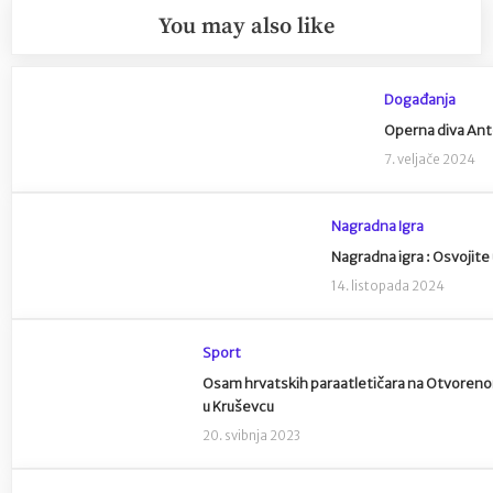
You may also like
Događanja
Operna diva Anton
7. veljače 2024
Nagradna Igra
Nagradna igra : Osvojite 
14. listopada 2024
Sport
Osam hrvatskih paraatletičara na Otvoreno
u Kruševcu
20. svibnja 2023