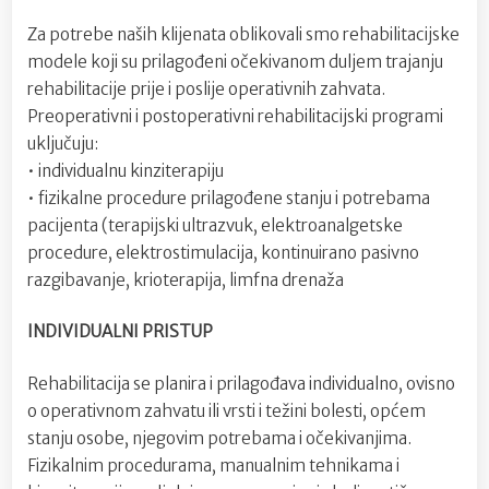
Za potrebe naših klijenata oblikovali smo rehabilitacijske
modele koji su prilagođeni očekivanom duljem trajanju
rehabilitacije prije i poslije operativnih zahvata.
Preoperativni i postoperativni rehabilitacijski programi
uključuju:
• individualnu kinziterapiju
• fizikalne procedure prilagođene stanju i potrebama
pacijenta (terapijski ultrazvuk, elektroanalgetske
procedure, elektrostimulacija, kontinuirano pasivno
razgibavanje, krioterapija, limfna drenaža
INDIVIDUALNI PRISTUP
Rehabilitacija se planira i prilagođava individualno, ovisno
o operativnom zahvatu ili vrsti i težini bolesti, općem
stanju osobe, njegovim potrebama i očekivanjima.
Fizikalnim procedurama, manualnim tehnikama i