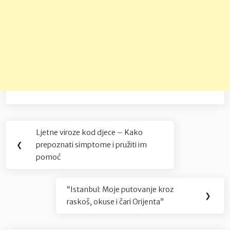
Navigacija
Ljetne viroze kod djece – Kako
Previous
objava
❮
prepoznati simptome i pružiti im
Post:
pomoć
“Istanbul: Moje putovanje kroz
Next
❯
raskoš, okuse i čari Orijenta”
Post: