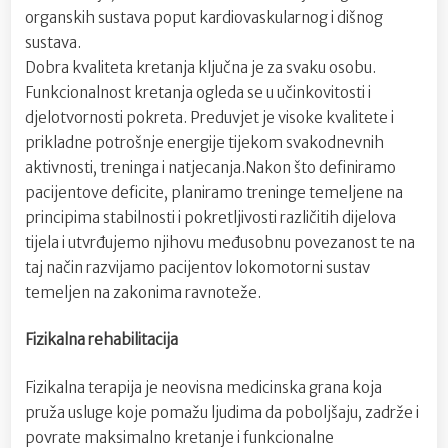
organskih sustava poput kardiovaskularnog i dišnog
sustava.
Dobra kvaliteta kretanja ključna je za svaku osobu.
Funkcionalnost kretanja ogleda se u učinkovitosti i
djelotvornosti pokreta. Preduvjet je visoke kvalitete i
prikladne potrošnje energije tijekom svakodnevnih
aktivnosti, treninga i natjecanja.Nakon što definiramo
pacijentove deficite, planiramo treninge temeljene na
principima stabilnosti i pokretljivosti različitih dijelova
tijela i utvrđujemo njihovu međusobnu povezanost te na
taj način razvijamo pacijentov lokomotorni sustav
temeljen na zakonima ravnoteže.
Fizikalna rehabilitacija
Fizikalna terapija je neovisna medicinska grana koja
pruža usluge koje pomažu ljudima da poboljšaju, zadrže i
povrate maksimalno kretanje i funkcionalne