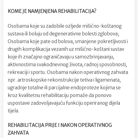
KOME JE NAMJENJENA REHABILITACIJA?
Osobama koje su zadobile ozljede mišićno-koštanog
sustava ili boluju od degenerativne bolesti zglobova;
Osobama koje pate od bolova, smanjene pokretljivosti i
drugih komplikacija vezanih uz mišićno-koštani sustav
koje ih značajno ograničavaju u samozbrinjavanju,
aktivnostima svakodnevnog života, radnoj sposobnosti,
rekreaciji i sportu. Osobama nakon operativnog zahvata
npr. artroskopske rekonstrukcije tetiva i ligamenata,
ugradnje totalne ili parcijalne endoproteze kojima se
kroz kvalitetnu rehabilitaciju pomaže da ponovo
uspostave zadovoljavajuću funkciju operiranog dijela
tijela.
REHABILITACIJA PRIJE I NAKON OPERATIVNOG
ZAHVATA