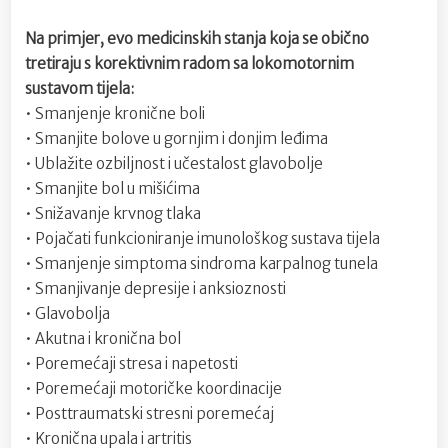
Na primjer, evo medicinskih stanja koja se obično
tretiraju s korektivnim radom sa lokomotornim
sustavom tijela:
• Smanjenje kronične boli
• Smanjite bolove u gornjim i donjim leđima
• Ublažite ozbiljnost i učestalost glavobolje
• Smanjite bol u mišićima
• Snižavanje krvnog tlaka
• Pojačati funkcioniranje imunološkog sustava tijela
• Smanjenje simptoma sindroma karpalnog tunela
• Smanjivanje depresije i anksioznosti
• Glavobolja
• Akutna i kronična bol
• Poremećaji stresa i napetosti
• Poremećaji motoričke koordinacije
• Posttraumatski stresni poremećaj
• Kronična upala i artritis