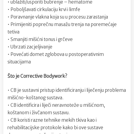
• ublažiti/usporiti bubrenje – hematome
• Poboljšavati cirkulaciju krvi i limfe
• Poravnanje vlakna koja su u procesu zarastanja
• Primijeniti poprečnu masažu trenja na poremećaje
tetiva
• Smanjiti mišićni tonus i grčeve
• Ubrzati zacjeljivanje
• Povećati domet zglobova u postoperativnim
situacijama
Što je Corrective Bodywork?
• CB je sustavni pristup identificiranju i liječenju problema
mišićno-koštanog sustava.
• CB identificira i liječi neravnoteže u mišićnom,
koštanom i živčanom sustavu.
• CB koristi razne tehnike mekih tkiva kao i
rehabilitacijske protokole kako bi ove sustave