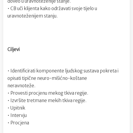
doveo u uravnoteženije stanje.
• CB uči klijenta kako održavati svoje tijelo u
uravnoteženijem stanju.
Ciljevi
• Identificirati komponente ljudskog sustava pokreta i
opisati tipične neuro-mišićno-koštane
neravnoteže.
• Provesti procjenu mekog tkiva regije.
• Izvršite tretmane mekih tkiva regije.
• Upitnik
• Intervju
• Procjena