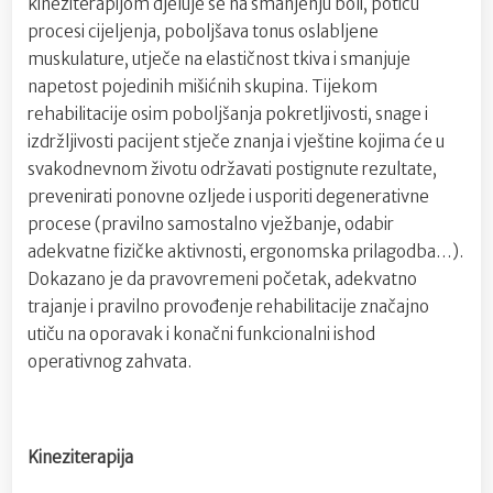
kineziterapijom djeluje se na smanjenju boli, potiču
procesi cijeljenja, poboljšava tonus oslabljene
muskulature, utječe na elastičnost tkiva i smanjuje
napetost pojedinih mišićnih skupina. Tijekom
rehabilitacije osim poboljšanja pokretljivosti, snage i
izdržljivosti pacijent stječe znanja i vještine kojima će u
svakodnevnom životu održavati postignute rezultate,
prevenirati ponovne ozljede i usporiti degenerativne
procese (pravilno samostalno vježbanje, odabir
adekvatne fizičke aktivnosti, ergonomska prilagodba…).
Dokazano je da pravovremeni početak, adekvatno
trajanje i pravilno provođenje rehabilitacije značajno
utiču na oporavak i konačni funkcionalni ishod
operativnog zahvata.
Kineziterapija