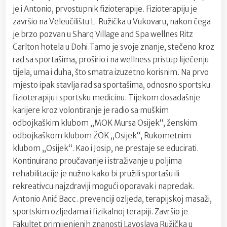
je i Antonio, prvostupnik fizioterapije. Fizioterapiju je
završio na Veleučilištu L. Ružička u Vukovaru, nakon čega
je brzo pozvan u Sharq Village and Spa wellnes Ritz
Carlton hotela u Dohi.Tamo je svoje znanje, stečeno kroz
rad sa sportašima, proširio i na wellness pristup liječenju
tijela, uma i duha, što smatra izuzetno korisnim. Na prvo
mjesto ipak stavlja rad sa sportašima, odnosno sportsku
fizioterapiju i sportsku medicinu. Tijekom dosadašnje
karijere kroz volontiranje je radio sa muškim
odbojkaškim klubom „MOK Mursa Osijek“, ženskim
odbojkaškom klubom ŽOK „Osijek“, Rukometnim
klubom „Osijek“. Kao i Josip, ne prestaje se educirati.
Kontinuirano proučavanje i istraživanje u poljima
rehabilitacije je nužno kako bi pružili sportašu ili
rekreativcu najzdraviji mogući oporavak i napredak.
Antonio Anić Bacc. prevenciji ozljeda, terapijskoj masaži,
sportskim ozljedama i fizikalnoj terapiji. Završio je
Fakultet primijenjenih znanosti Lavoslava Ružička u