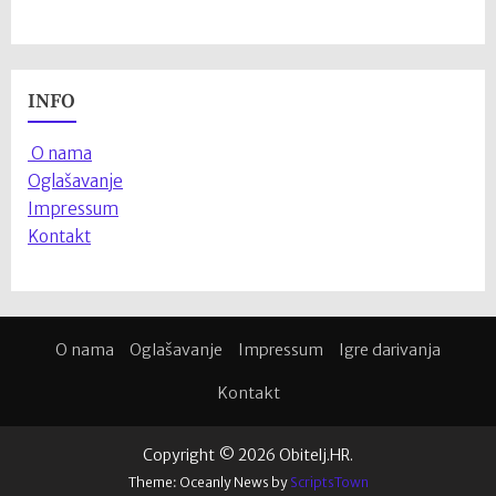
INFO
O nama
Oglašavanje
Impressum
Kontakt
O nama
Oglašavanje
Impressum
Igre darivanja
Kontakt
Copyright © 2026 Obitelj.HR.
Theme: Oceanly News by
ScriptsTown