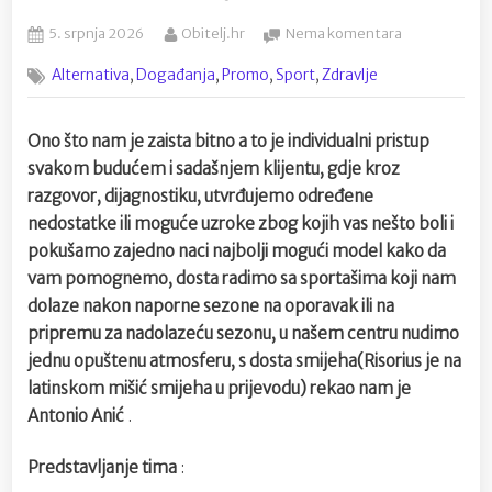
Posted
By
na
5. srpnja 2026
Obitelj.hr
Nema komentara
on
Risorius
,
,
,
,
Alternativa
Događanja
Promo
Sport
Zdravlje
Therapy
Centar
za
Ono što nam je zaista bitno a to je individualni pristup
rehabilitaciju
svakom budućem i sadašnjem klijentu, gdje kroz
i
kondicijsku
razgovor, dijagnostiku, utvrđujemo određene
pripremu
nedostatke ili moguće uzroke zbog kojih vas nešto boli i
Osijek
pokušamo zajedno naci najbolji mogući model kako da
vam pomognemo, dosta radimo sa sportašima koji nam
dolaze nakon naporne sezone na oporavak ili na
pripremu za nadolazeću sezonu, u našem centru nudimo
jednu opuštenu atmosferu, s dosta smijeha(Risorius je na
latinskom mišić smijeha u prijevodu)
rekao nam je
Antonio Anić
.
Predstavljanje tima
: