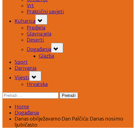
Vrt
Praktični savjeti
Toggle
Kuharica
sub-
menu
Predjela
Glavna jela
Deserti
Toggle
Događanja
sub-
menu
Glazba
Sport
Darivanja
Toggle
Vijesti
sub-
menu
Hrvatska
Pretraži:
Home
Događanja
Danas obilježavamo Dan Palčića: Danas nosimo
ljubičasto