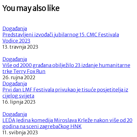
You may also like
Događanja
Predstavljeni izvođači jubilarnog 15. CMC Festivala
Vodice 2023
13. travnja 2023
Događanja
Više od 2000 građana obilježilo 23 izdanje humanitarne
trke Terry Fox Run
26. rujna 2022
Događanja
Prvi dan LMF Festivala privukao je tisuće posjetitelja iz
cijelog svijeta
16. lipnja 2023
Događanja
LEDA Jedina komedija Miroslava Krleže nakon više od 20
godina na sceni zagrebačkog HNK
11. svibnja 2023