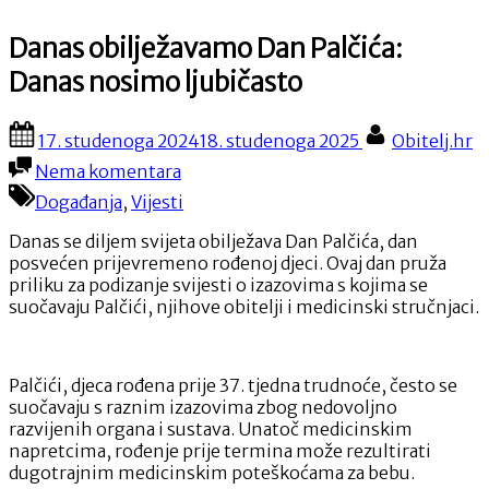
Danas obilježavamo Dan Palčića:
Danas nosimo ljubičasto
Posted
By
17. studenoga 2024
18. studenoga 2025
Obitelj.hr
on
na
Nema komentara
Danas
Događanja
,
Vijesti
obilježavamo
Dan
Danas se diljem svijeta obilježava Dan Palčića, dan
Palčića:
posvećen prijevremeno rođenoj djeci. Ovaj dan pruža
Danas
priliku za podizanje svijesti o izazovima s kojima se
nosimo
suočavaju Palčići, njihove obitelji i medicinski stručnjaci.
ljubičasto
Palčići, djeca rođena prije 37. tjedna trudnoće, često se
suočavaju s raznim izazovima zbog nedovoljno
razvijenih organa i sustava. Unatoč medicinskim
napretcima, rođenje prije termina može rezultirati
dugotrajnim medicinskim poteškoćama za bebu.