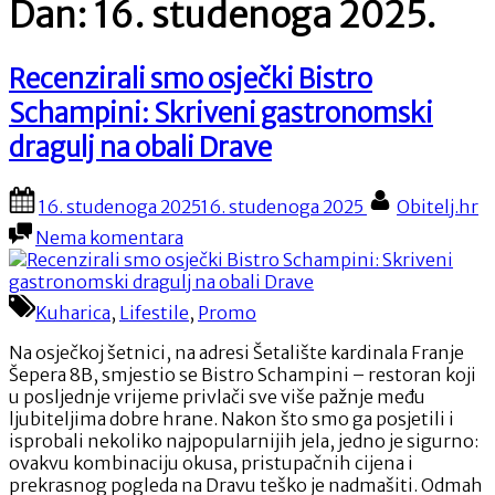
Dan:
16. studenoga 2025.
Recenzirali smo osječki Bistro
Schampini: Skriveni gastronomski
dragulj na obali Drave
Posted
By
16. studenoga 2025
16. studenoga 2025
Obitelj.hr
on
na
Nema komentara
Recenzirali
smo
osječki
Kuharica
,
Lifestile
,
Promo
Bistro
Schampini:
Na osječkoj šetnici, na adresi Šetalište kardinala Franje
Skriveni
Šepera 8B, smjestio se Bistro Schampini – restoran koji
gastronomski
u posljednje vrijeme privlači sve više pažnje među
dragulj
ljubiteljima dobre hrane. Nakon što smo ga posjetili i
na
isprobali nekoliko najpopularnijih jela, jedno je sigurno:
obali
ovakvu kombinaciju okusa, pristupačnih cijena i
Drave
prekrasnog pogleda na Dravu teško je nadmašiti. Odmah