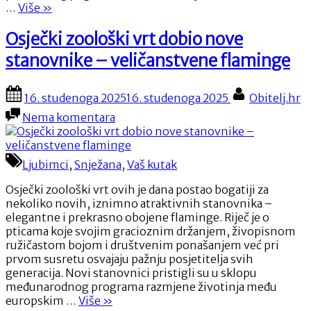
“Recenzirali
…
Više
»
smo
osječki
Osječki zoološki vrt dobio nove
Bistro
stanovnike – veličanstvene flaminge
Schampini:
Skriveni
gastronomski
Posted
By
16. studenoga 2025
16. studenoga 2025
Obitelj.hr
dragulj
on
na
Nema komentara
na
Osječki
obali
zoološki
Drave”
vrt
Ljubimci
,
Snježana
,
Vaš kutak
dobio
nove
Osječki zoološki vrt ovih je dana postao bogatiji za
stanovnike
nekoliko novih, iznimno atraktivnih stanovnika –
–
elegantne i prekrasno obojene flaminge. Riječ je o
veličanstvene
pticama koje svojim gracioznim držanjem, živopisnom
flaminge
ružičastom bojom i društvenim ponašanjem već pri
prvom susretu osvajaju pažnju posjetitelja svih
generacija. Novi stanovnici pristigli su u sklopu
međunarodnog programa razmjene životinja među
“Osječki
europskim …
Više
»