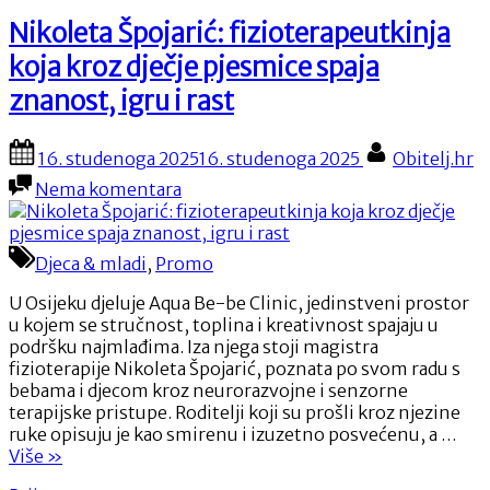
zoološki
vrt
Nikoleta Špojarić: fizioterapeutkinja
dobio
koja kroz dječje pjesmice spaja
nove
stanovnike
znanost, igru i rast
–
veličanstvene
Posted
By
flaminge”
16. studenoga 2025
16. studenoga 2025
Obitelj.hr
on
na
Nema komentara
Nikoleta
Špojarić:
fizioterapeutkinja
Djeca & mladi
,
Promo
koja
kroz
U Osijeku djeluje Aqua Be-be Clinic, jedinstveni prostor
dječje
u kojem se stručnost, toplina i kreativnost spajaju u
pjesmice
podršku najmlađima. Iza njega stoji magistra
spaja
fizioterapije Nikoleta Špojarić, poznata po svom radu s
znanost,
bebama i djecom kroz neurorazvojne i senzorne
igru
terapijske pristupe. Roditelji koji su prošli kroz njezine
i
ruke opisuju je kao smirenu i izuzetno posvećenu, a …
rast
“Nikoleta
Više
»
Špojarić: