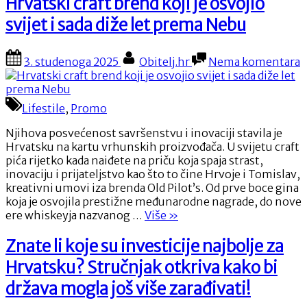
Hrvatski craft brend koji je osvojio
za
svijet i sada diže let prema Nebu
film
CHRISTY
u
Posted
By
n
3. studenoga 2025
Obitelj.hr
Nema komentara
CineStar
on
H
kinima”
c
b
Lifestile
,
Promo
k
j
Njihova posvećenost savršenstvu i inovaciji stavila je
o
Hrvatsku na kartu vrhunskih proizvođača. U svijetu craft
s
pića rijetko kada naiđete na priču koja spaja strast,
i
inovaciju i prijateljstvo kao što to čine Hrvoje i Tomislav,
s
kreativni umovi iza brenda Old Pilot’s. Od prve boce gina
d
koja je osvojila prestižne međunarodne nagrade, do nove
l
“Hrvatski
ere whiskeyja nazvanog …
Više
»
p
craft
N
brend
Znate li koje su investicije najbolje za
koji
Hrvatsku? Stručnjak otkriva kako bi
je
osvojio
država mogla još više zarađivati!
svijet