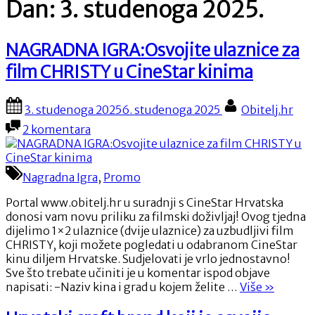
Dan:
3. studenoga 2025.
NAGRADNA IGRA:Osvojite ulaznice za
film CHRISTY u CineStar kinima
Posted
By
3. studenoga 2025
6. studenoga 2025
Obitelj.hr
on
za
2 komentara
NAGRADNA
IGRA:Osvojite
ulaznice
Nagradna Igra
,
Promo
za
film
Portal www.obitelj.hr u suradnji s CineStar Hrvatska
CHRISTY
donosi vam novu priliku za filmski doživljaj! Ovog tjedna
u
dijelimo 1×2 ulaznice (dvije ulaznice) za uzbudljivi film
CineStar
CHRISTY, koji možete pogledati u odabranom CineStar
kinima
kinu diljem Hrvatske. Sudjelovati je vrlo jednostavno!
Sve što trebate učiniti je u komentar ispod objave
“NAGRA
napisati: -Naziv kina i grad u kojem želite …
Više
»
IGRA:Osvo
ulaznice