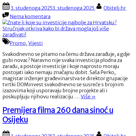
i
Posted
By
sada
3. studenoga 2025
3. studenoga 2025
Obitelj.hr
on
diže
na
Nema komentara
let
Znate
prema
li
Nebu”
koje
su
Promo
,
Vijesti
investicije
najbolje
Svakodnevno se pitamo na čemu država zarađuje, a gdje
za
gubi novac? Naravno nije svaka investicija plodna za
Hrvatsku?
zaradu, a postoje investicije i koje naprosto moraju
Stručnjak
postojati iako nemaju značajnu dobit. Saša Perko,
otkriva
magistar inženjer građevinarstva te direktor grupacije
kako
tvrtki DOMinvest svakodnevno se susreće s brojnim
bi
izazovima koji usporavaju brojne projekte ali i
država
“Znate
poskupljuju njihovu realizaciju. …
Više
»
mogla
li
još
koje
Premijera filma 260 dana sinoć u
više
su
zarađivati!
Osijeku
investicije
najbolje
za
Posted
By