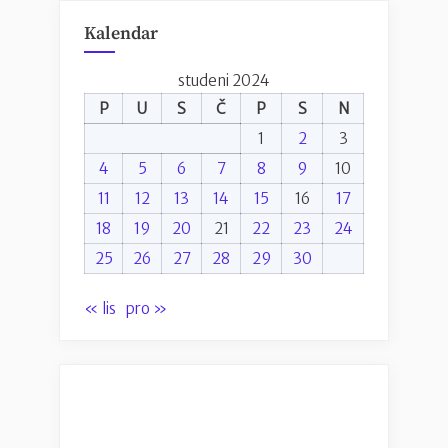
proračuns
Kalendar
prijateljs
uređenje
studeni 2024
doma”
P
U
S
Č
P
S
N
1
2
3
4
5
6
7
8
9
10
11
12
13
14
15
16
17
18
19
20
21
22
23
24
25
26
27
28
29
30
« lis
pro »