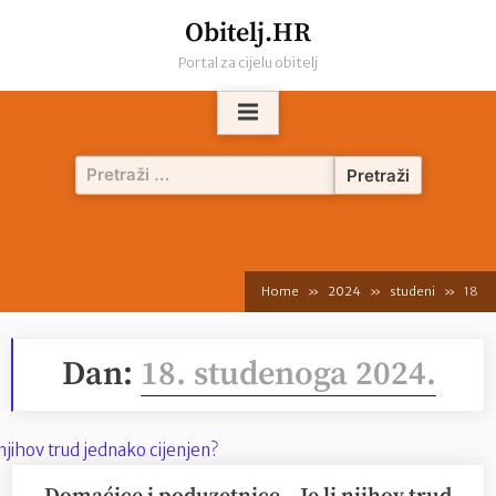
Skip
Obitelj.HR
to
Portal za cijelu obitelj
content
Pretraži:
Home
2024
studeni
18
Dan:
18. studenoga 2024.