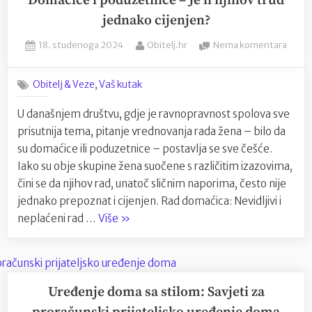
Domaćice i poduzetnice – Je li njihov trud
jednako cijenjen?
Posted
By
na
18. studenoga 2024
Obitelj.hr
Nema komentara
on
Doma
i
,
Obitelj & Veze
Vaš kutak
poduz
–
U današnjem društvu, gdje je ravnopravnost spolova sve
Je
prisutnija tema, pitanje vrednovanja rada žena – bilo da
li
njiho
su domaćice ili poduzetnice – postavlja se sve češće.
trud
Iako su obje skupine žena suočene s različitim izazovima,
jedna
čini se da njihov rad, unatoč sličnim naporima, često nije
cijenj
jednako prepoznat i cijenjen. Rad domaćica: Nevidljivi i
“Domaćice
neplaćeni rad …
Više
»
i
poduzetnice
–
Je
Uređenje doma sa stilom: Savjeti za
li