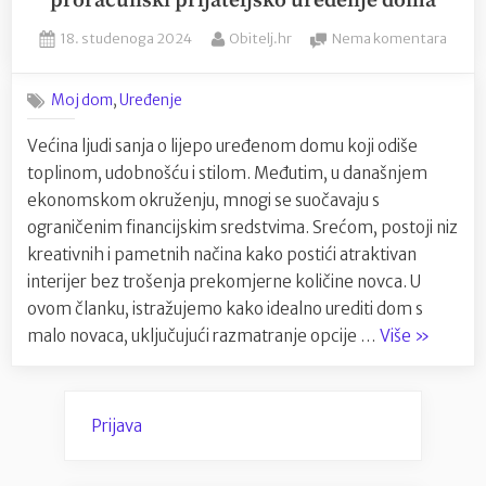
proračunski prijateljsko uređenje doma
njihov
Posted
By
na
18. studenoga 2024
Obitelj.hr
Nema komentara
trud
on
Uređe
jednako
doma
cijenjen?”
,
Moj dom
Uređenje
sa
stilo
Većina ljudi sanja o lijepo uređenom domu koji odiše
Savjet
toplinom, udobnošću i stilom. Međutim, u današnjem
za
prora
ekonomskom okruženju, mnogi se suočavaju s
prijat
ograničenim financijskim sredstvima. Srećom, postoji niz
uređe
kreativnih i pametnih načina kako postići atraktivan
doma
interijer bez trošenja prekomjerne količine novca. U
ovom članku, istražujemo kako idealno urediti dom s
“Uređenj
malo novaca, uključujući razmatranje opcije …
Više
»
doma
sa
stilom:
Prijava
Savjeti
za