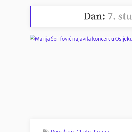
Dan:
7. st
,
,
Događanja
Glazba
Promo