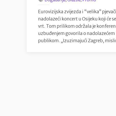
Eurovizijska zvijezda i “velika” pjevači
nadolazeći koncert u Osijeku koji će 
vrt. Tom prilikom održala je konferenci
uzbuđenjem govorila o nadolazećem n
publikom. „Izuzimajući Zagreb, misl