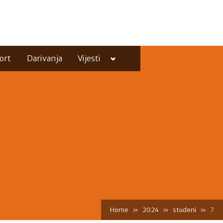
Toggle
ort
Darivanja
Vijesti
sub-
menu
Toggle
sub-
menu
Home
2024
studeni
7