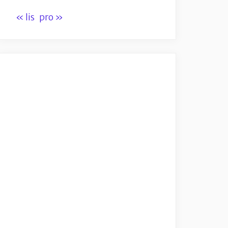
« lis
pro »