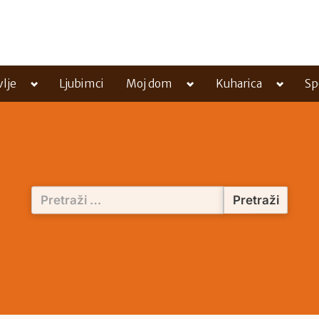
Toggle
Toggle
Toggle
vlje
Ljubimci
Moj dom
Kuharica
Sp
sub-
sub-
sub-
menu
menu
menu
Pretraži: