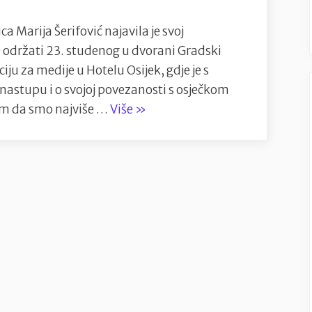
ca Marija Šerifović najavila je svoj
se održati 23. studenog u dvorani Gradski
ju za medije u Hotelu Osijek, gdje je s
astupu i o svojoj povezanosti s osječkom
“Marija
im da smo najviše …
Više
»
Šerifović
najavila
koncert
u
Osijeku:
“Ovaj
koncert
me
posebno
veseli””