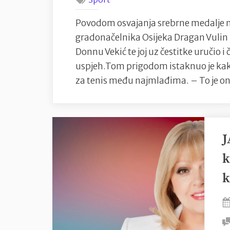
Povodom osvajanja srebrne medalje n
gradonačelnika Osijeka Dragan Vulin p
Donnu Vekić te joj uz čestitke uručio 
uspjeh.Tom prigodom istaknuo je kak
za tenis među najmlađima. – To je o
J
k
k