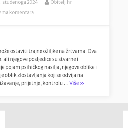
sted
By
. studenoga 2024
Obitelj.hr
n
na
ema komentara
“Psihičko
nasilje:
Nevidljiva
rana
koja
može ostaviti trajne ožiljke na žrtvama. Ova
zaslužuje
 ali njegove posljedice su stvarne i
pažnju”
e pojam psihičkog nasilja, njegove oblike i
je oblik zlostavljanja koji se odvija na
““Psihičko
ižavanje, prijetnje, kontrolu …
Više
»
nasilje:
Nevidljiva
rana
koja
zaslužuje