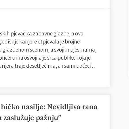
JASNA
srebra
ZLOKIĆ
na
prvi
Olimpijskim
puta
igrama
u
tskih pjevačica zabavne glazbe, a ova
u
karijeri
dišnje karijere otpjevala je brojne
Parizu”
nastupa
da glazbenom scenom, a svojim pjesmama,
u
certima osvojila je srca publike koja je
Tvornici
arijera traje desetljećima, a i sami počeci …
kulture,
27.11.2024.
ihičko nasilje: Nevidljiva rana
a zaslužuje pažnju”