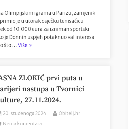
Donnu
Vekić
a Olimpijskim igrama u Parizu, zamjenik
s
rimio je u utorak osječku tenisačicu
10
i ček od 10.000 eura za izniman sportski
tisuća
o je Donnin uspjeh potaknuo val interesa
eura
“Grad
no što …
Više
»
za
Osijek
osvajanje
nagradio
srebra
Donnu
na
ASNA ZLOKIĆ prvi puta u
Vekić
Olimpijskim
s
arijeri nastupa u Tvornici
igrama
10
u
ulture, 27.11.2024.
tisuća
Parizu
eura
Posted
By
20. studenoga 2024
Obitelj.hr
za
on
na
Nema komentara
osvajanje