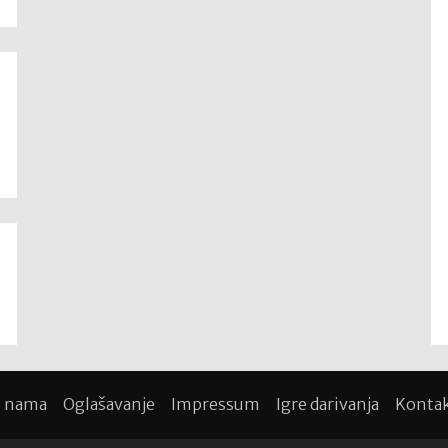
pažnju””
 nama
Oglašavanje
Impressum
Igre darivanja
Konta