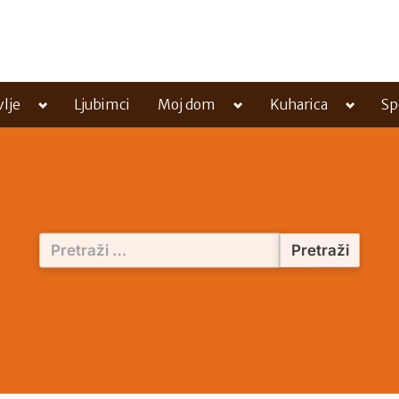
Toggle
Toggle
Toggle
vlje
Ljubimci
Moj dom
Kuharica
Sp
sub-
sub-
sub-
menu
menu
menu
Pretraži: