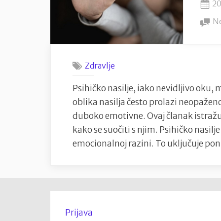
u
Po
20
Tvornici
o
N
kulture,
27.11.2024.”
Zdravlje
Psihičko nasilje, iako nevidljivo oku, 
oblika nasilja često prolazi neopaženo,
duboko emotivne. Ovaj članak istražuj
kako se suočiti s njim. Psihičko nasilje 
emocionalnoj razini. To uključuje pon
Prijava