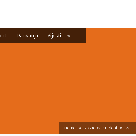
Toggle
ort
Darivanja
Vijesti
sub-
menu
Toggle
sub-
menu
Home
2024
studeni
20