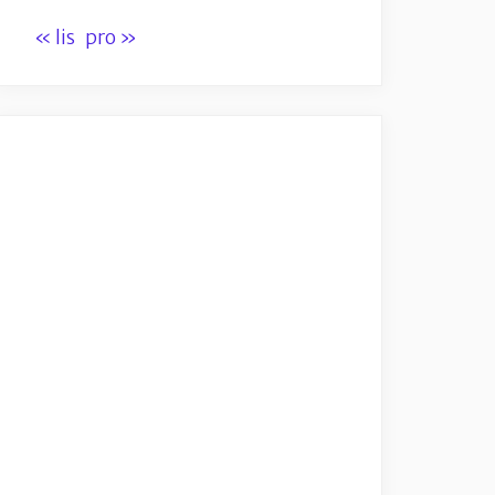
« lis
pro »