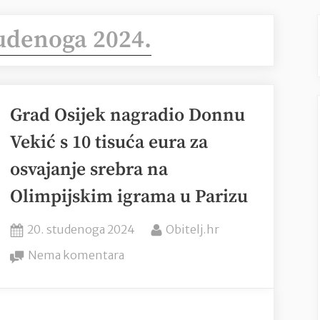
tudenoga 2024.
Grad Osijek nagradio Donnu
Vekić s 10 tisuća eura za
osvajanje srebra na
Olimpijskim igrama u Parizu
Posted
By
20. studenoga 2024
Obitelj.hr
on
na
Nema komentara
Grad
Osijek
nagradio