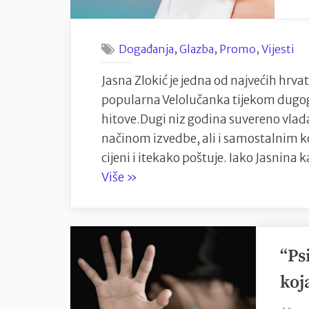
,
,
,
Događanja
Glazba
Promo
Vijesti
Jasna Zlokić je jedna od najvećih hrva
popularna Velolučanka tijekom dugogo
hitove.Dugi niz godina suvereno vla
načinom izvedbe, ali i samostalnim kon
cijeni i itekako poštuje. Iako Jasnina k
“JASNA
Više
»
ZLOKIĆ
prvi
puta
“Ps
u
karijeri
koj
nastupa