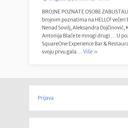
BROJNE POZNATE OSOBE ZABLISTALE
brojnim poznatima na HELLO! večeri bili
Nenad Sovilj, Aleksandra Dojčinović, 
Antonija Blaće te mnogi drugi … U 
SquareOne Experience Bar & Restaura
“HELLO!Gala
svoju prvu gala …
Više
»
večera
,najbolji
event
godine”
Prijava