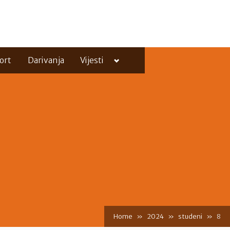
Toggle
ort
Darivanja
Vijesti
sub-
menu
Toggle
sub-
menu
Home
2024
studeni
8