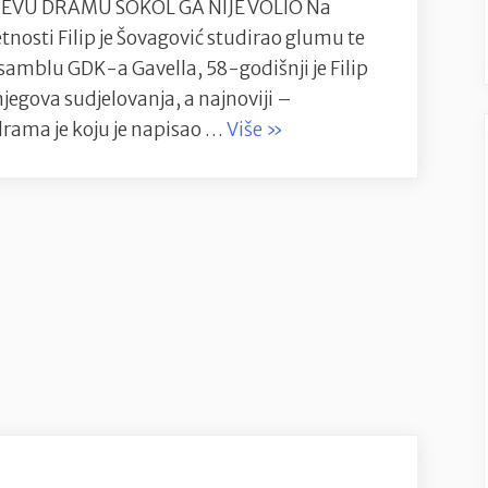
ČEVU DRAMU SOKOL GA NIJE VOLIO Na
osti Filip je Šovagović studirao glumu te
amblu GDK-a Gavella, 58-godišnji je Filip
jegova sudjelovanja, a najnoviji –
“Filip
rama je koju je napisao …
Više
»
Šovagović:
Imati
ovakav
tekst
je
kao
držati
tri
asa
u
rukama”