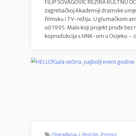
FILIP ŠOVAGOVIĆ REŽIRA KULTNU O
zagrebačkoj Akademiji dramske umjetn
filmsku i TV-režiju. U glumačkom ans
od 1995. Malo koji projekt prođe bez n
koprodukcija s HNK-om u Osijeku – d
,
,
Događanja
Lifestile
Promo