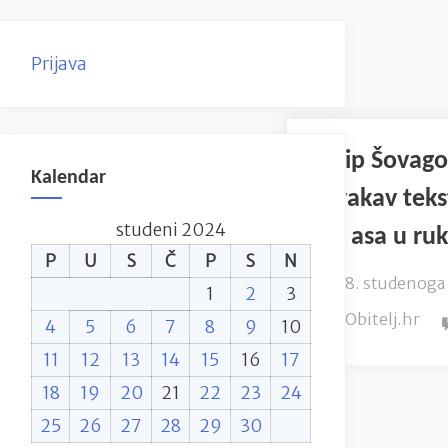
Prijava
Filip Šovago
Kalendar
ovakav tekst
studeni 2024
tri asa u r
P
U
S
Č
P
S
N
Posted
8. studenoga
1
2
3
on
By
Obitelj.hr
4
5
6
7
8
9
10
11
12
13
14
15
16
17
18
19
20
21
22
23
24
25
26
27
28
29
30