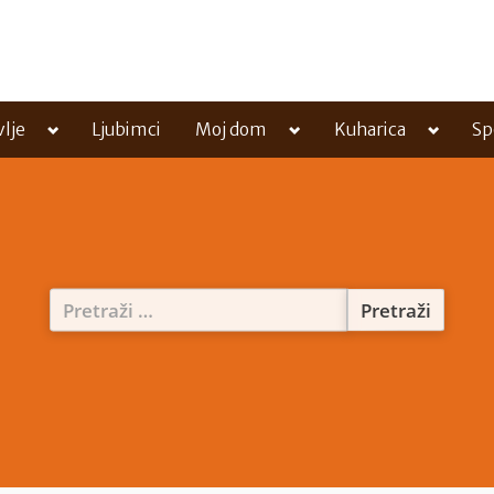
Toggle
Toggle
Toggle
vlje
Ljubimci
Moj dom
Kuharica
Sp
sub-
sub-
sub-
menu
menu
menu
Pretraži: