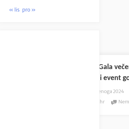
« lis
pro »
HELLO!Gala veče
,najbolji event g
Posted
8. studenoga 2024
on
By
Obitelj.hr
Nem