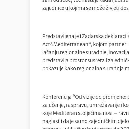
zajednice u kojima se može živjeti do
Predstavljena je i Zadarska deklaraci
Act4Mediterranean“, kojom partneri
jačanju regionalne suradnje, inovacij
predstavlja prostor susreta i zajedni
pokazuje kako regionalna suradnja m
Konferencija “Od vizije do promjene:
za učenje, raspravu, umrežavanje i ko
koje Mediteran stoljećima nosi – ravno
naglasili da je samo zajedničkim dje