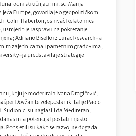
đunarodni stručnjaci: mr.sc. Marija
Vijeća Europe, govorila je o geopolitičkom
dr. Colin Haberton, osnivač Relatomics
, usmjerio je raspravu na pokretanje
mjena; Adriano Bisello iz Eurac Research-a
tpornim zajednicama i pametnim gradovima;
versity-ja predstavila je strategije
nu, koju je moderirala Ivana Dragičević,
Gašper Dovžan te veleposlanik Italije Paolo
. Sudionici su naglasili da Mediteran,
 danas ima potencijal postati mjesto
nja. Podsjetili su kako se razvoj ne događa
rađuju, slušaju jedni druge i grade