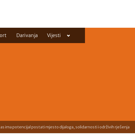
Toggle
ort
Darivanja
Vijesti
sub-
menu
Toggle
sub-
menu
as ima potencijal postati mjesto dijaloga, solidarnosti i održivih rješenja