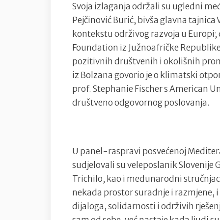
Svoja izlaganja održali su ugledni me
Pejčinović Burić, bivša glavna tajnica 
kontekstu održivog razvoja u Europi; 
Foundation iz Južnoafričke Republike
pozitivnih društvenih i okolišnih pro
iz Bolzana govorio je o klimatski o
prof. Stephanie Fischer s American Uni
društveno odgovornog poslovanja.
U panel-raspravi posvećenoj Meditera
sudjelovali su veleposlanik Slovenije 
Trichilo, kao i međunarodni stručnjaci
nekada prostor suradnje i razmjene, i
dijaloga, solidarnosti i održivih rješe
sam od sebe, već nastaje kada ljudi su