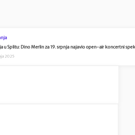
nja
ja u Splitu: Dino Merlin za 19. srpnja najavio open-air koncertni spe
nja 2025