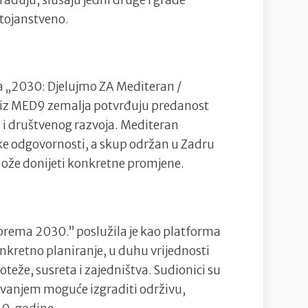
stojanstveno.
ja „2030: Djelujmo ZA Mediteran /
 iz MED9 zemalja potvrđuju predanost
a i društvenog razvoja. Mediteran
čke odgovornosti, a skup održan u Zadru
ože donijeti konkretne promjene.
 prema 2030.” poslužila je kao platforma
nkretno planiranje, u duhu vrijednosti
teže, susreta i zajedništva. Sudionici su
lovanjem moguće izgraditi održivu,