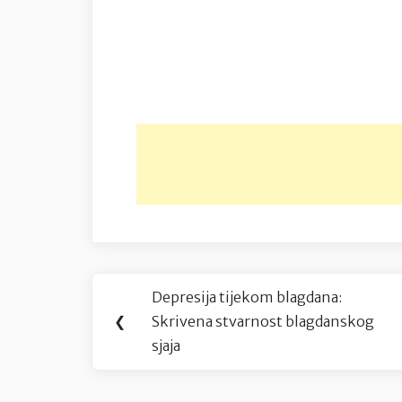
Navigacija
Depresija tijekom blagdana:
Previous
objava
❮
Skrivena stvarnost blagdanskog
Post:
sjaja