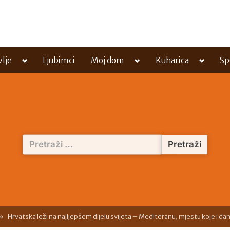
Toggle
Toggle
Toggle
vlje
Ljubimci
Moj dom
Kuharica
Sp
sub-
sub-
sub-
menu
menu
menu
Pretraži:
Hrvatska leži na najljepšem dijelu svijeta – Mediteranu, mjestu koje i dan