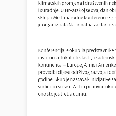
klimatskih promjena i društvenih nej
i suradnje. U Hrvatskoj se ovaj dan 
sklopu Međunarodne konferencije „Od
je organizirala Nacionalna zaklada za
Konferencija je okupila predstavnike
institucija, lokalnih vlasti, akademske
kontinenta – Europe, Afrije i Amerike
provedbi ciljeva održivog razvoja i de
godine. Skup je nastavak inicijative z
sudionici su se u Zadru ponovno okupi
ono što još treba učiniti.