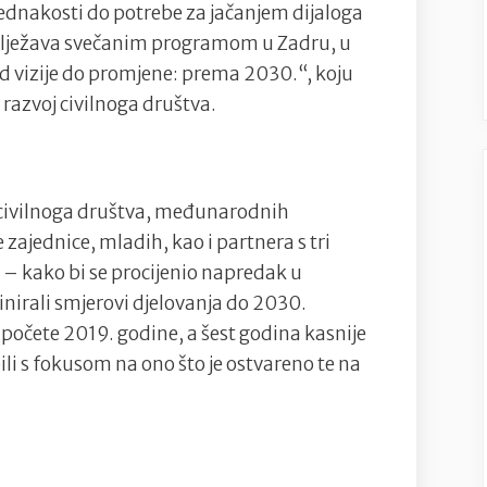
ednakosti do potrebe za jačanjem dijaloga
–
obilježava svečanim programom u Zadru, u
Mediteranu,
 vizije do promjene: prema 2030.“, koju
mjestu
 razvoj civilnoga društva.
koje
i
danas
ima
 civilnoga društva, međunarodnih
potencijal
 zajednice, mladih, kao i partnera s tri
postati
 – kako bi se procijenio napredak u
mjesto
finirali smjerovi djelovanja do 2030.
dijaloga,
apočete 2019. godine, a šest godina kasnije
solidarnosti
li s fokusom na ono što je ostvareno te na
i
održivih
rješenja