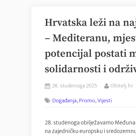
Hrvatska leži na na
– Mediteranu, mjes
potencijal postati m
solidarnosti i održi
Posted
By
28. studenoga 2025
Obitelj.hr
on
,
,
Događanja
Promo
Vijesti
28. studenoga obilježavamo Međunar
na zajedničku europsku i sredozemnu 