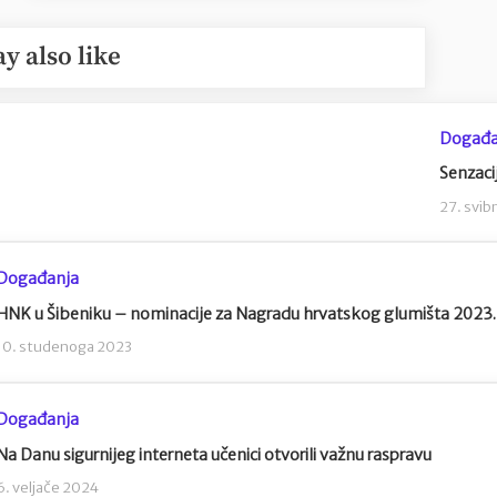
y also like
Događa
Senzaci
27. svib
Događanja
HNK u Šibeniku – nominacije za Nagradu hrvatskog glumišta 2023.
10. studenoga 2023
Događanja
Na Danu sigurnijeg interneta učenici otvorili važnu raspravu
6. veljače 2024