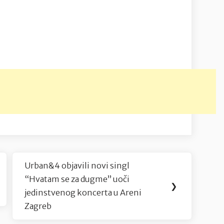
Urban&4 objavili novi singl
Next
“Hvatam se za dugme” uoči
Post:
❯
jedinstvenog koncerta u Areni
Zagreb