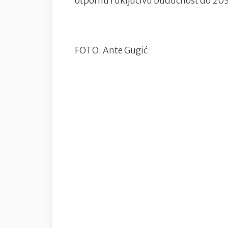
otpornu i uključivu budućnost do 203
FOTO: Ante Gugić