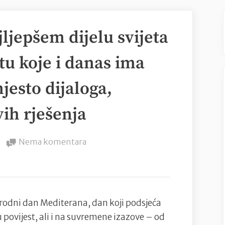
jljepšem dijelu svijeta
tu koje i danas ima
jesto dijaloga,
vih rješenja
na
Nema komentara
Hrvatska
leži
na
najljepšem
odni dan Mediterana, dan koji podsjeća
dijelu
povijest, ali i na suvremene izazove – od
svijeta