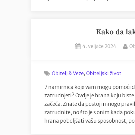
Kako da la
Posted
By
4. veljače 2024
Ob
on
,
Obitelj & Veze
Obiteljski život
7 namirnica koje vam mogu pomoći d
zatrudnjeti? Ovdje je hrana koju biste
začeća. Znate da postoji mnogo pravila 
zatrudnite, no što je s onim kada po
hrana poboljšati vašu sposobnost, p