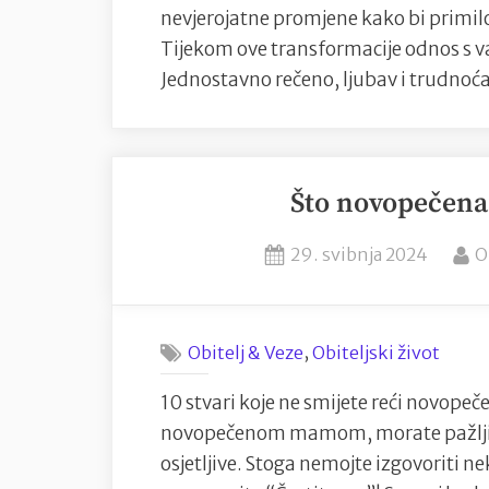
nevjerojatne promjene kako bi primilo
Tijekom ove transformacije odnos s v
Jednostavno rečeno, ljubav i trudno
Što novopečena
Posted
B
29. svibnja 2024
O
on
,
Obitelj & Veze
Obiteljski život
10 stvari koje ne smijete reći novope
novopečenom mamom, morate pažljivo bi
osjetljive. Stoga nemojte izgovoriti n