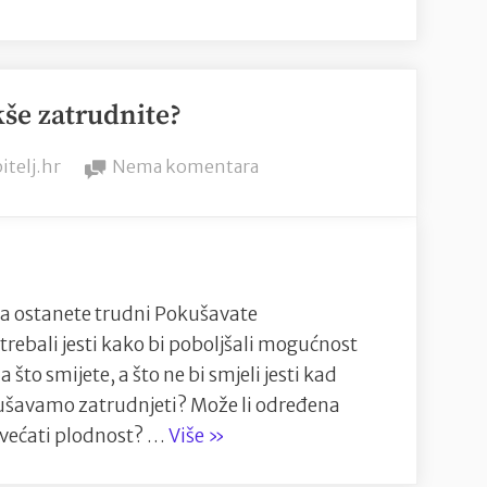
čudnih
simptoma
u
kše zatrudnite?
trudnoći”
na
itelj.hr
Nema komentara
Kako
da
lakše
zatrudnite?
a ostanete trudni Pokušavate
 trebali jesti kako bi poboljšali mogućnost
što smijete, a što ne bi smjeli jesti kad
kušavamo zatrudnjeti? Može li određena
“Kako
ovećati plodnost? …
Više
»
da