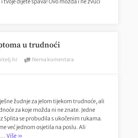
i tvoje dijete spava! Ovo možda i ne zvuči
ptoma u trudnoći
y
na
itelj.hr
Nema komentara
6
čudnih
simptoma
u
trudnoći
ješne žudnje za jelom tijekom trudnoće, ali
noće za koje možda ni ne znate. Jedne
 iz Splita se probudila s ukočenim rukama.
ome već jednom osjetila na poslu. Ali
“6
t …
Više
»