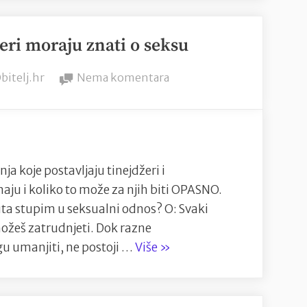
lakše
zatrudnite?”
žeri moraju znati o seksu
y
na
bitelj.hr
Nema komentara
13
stvari
koje
tinejdžeri
moraju
nja koje postavljaju tinejdžeri i
znati
aju i koliko to može za njih biti OPASNO.
o
uta stupim u seksualni odnos? O: Svaki
seksu
ožeš zatrudnjeti. Dok razne
“13
u umanjiti, ne postoji …
Više
»
stvari
koje
tinejdžeri