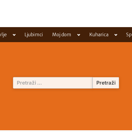
Toggle
Toggle
Toggle
vlje
Ljubimci
Moj dom
Kuharica
Sp
sub-
sub-
sub-
menu
menu
menu
Pretraži: