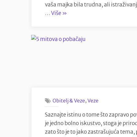
vaša majka bila trudna, ali istraživan
“Vježbanje
…
Više
»
u
trudnoći”
,
Obitelj & Veze
Veze
Saznajte istinu o tome što zapravo po
je jedno bolno iskustvo, stoga je pr
zato što je to jako zastrašujuća tema,