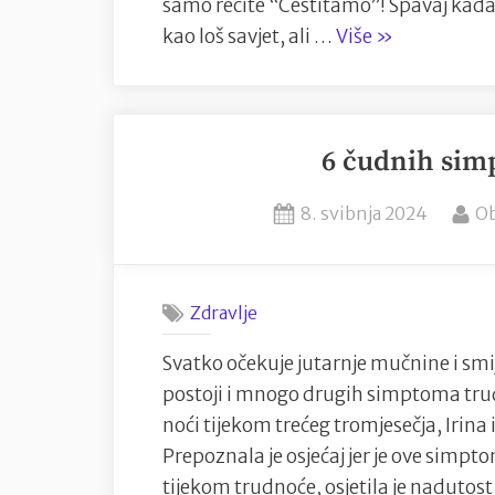
samo recite “Čestitamo”! Spavaj kada 
“Što
kao loš savjet, ali …
Više
»
novopečena
mama
ne
6 čudnih sim
želi
čuti?”
Posted
B
8. svibnja 2024
Ob
on
Zdravlje
Svatko očekuje jutarnje mučnine i smi
postoji i mnogo drugih simptoma trud
noći tijekom trećeg tromjesečja, Irina
Prepoznala je osjećaj jer je ove simpt
tijekom trudnoće, osjetila je nadutos