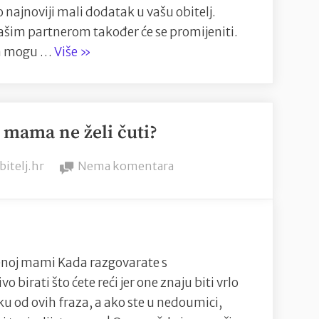
 najnoviji mali dodatak u vašu obitelj.
ašim partnerom također će se promijeniti.
“Zašto
ća mogu …
Više
»
trudnoća
mijenja
vaš
 mama ne želi čuti?
odnos?”
y
na
bitelj.hr
Nema komentara
Što
novopečena
mama
ne
želi
čenoj mami Kada razgovarate s
čuti?
rati što ćete reći jer one znaju biti vrlo
eku od ovih fraza, a ako ste u nedoumici,