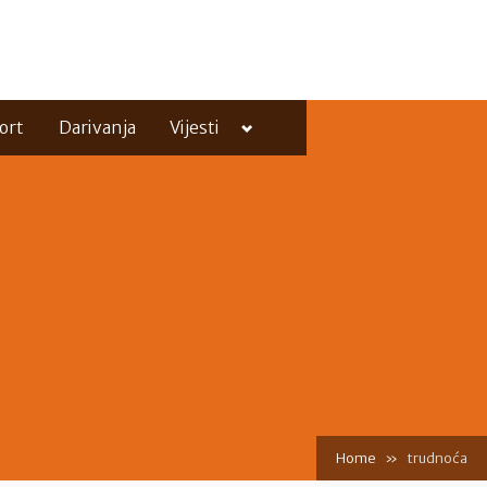
Toggle
ort
Darivanja
Vijesti
sub-
menu
Toggle
sub-
menu
Home
trudnoća