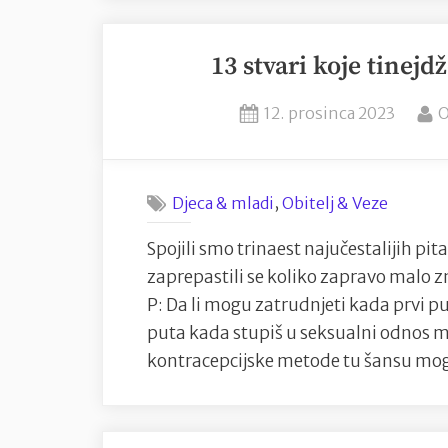
13 stvari koje tinejd
Posted
B
12. prosinca 2023
O
on
,
Djeca & mladi
Obitelj & Veze
Spojili smo trinaest najučestalijih pita
zaprepastili se koliko zapravo malo zn
P: Da li mogu zatrudnjeti kada prvi p
puta kada stupiš u seksualni odnos m
kontracepcijske metode tu šansu mog