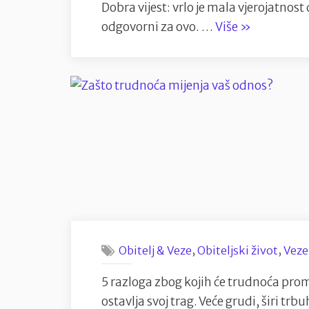
Dobra vijest: vrlo je mala vjerojatnost 
“5
odgovorni za ovo. …
Više
»
mitova
o
pobačaju”
,
,
Obitelj & Veze
Obiteljski život
Veze
5 razloga zbog kojih će trudnoća prom
ostavlja svoj trag. Veće grudi, širi trbu