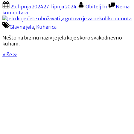
Posted
By
25. lipnja 2024
27. lipnja 2024
Obitelj.hr
Nema
on
na
komentara
Jelo
koje
Glavna jela
,
Kuharica
čete
obožavati,a
Nešto na brzinu naziv je jela koje skoro svakodnevno
gotovo
kuham.
je
“Jelo
za
Više
»
koje
nekoliko
čete
minuta
obožavati,a
gotovo
je
za
nekoliko
minuta”