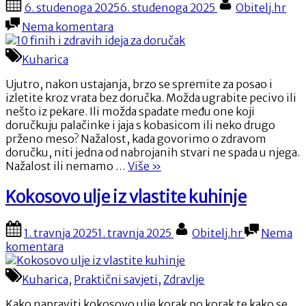
Posted
By
6. studenoga 2025
6. studenoga 2025
Obitelj.hr
sa
on
na
slaninom”
Nema komentara
10
finih
Kuharica
i
zdravih
Ujutro, nakon ustajanja, brzo se spremite za posao i
ideja
izletite kroz vrata bez doručka. Možda ugrabite pecivo ili
za
nešto iz pekare. Ili možda spadate među one koji
doručak
doručkuju palačinke i jaja s kobasicom ili neko drugo
prženo meso? Nažalost, kada govorimo o zdravom
doručku, niti jedna od nabrojanih stvari ne spada u njega.
“10
Nažalost ili nemamo …
Više
»
finih
i
Kokosovo ulje iz vlastite kuhinje
zdravih
ideja
Posted
By
1. travnja 2025
1. travnja 2025
Obitelj.hr
Nema
za
on
na
komentara
doručak”
Kokosovo
ulje
Kuharica
,
Praktični savjeti
,
Zdravlje
iz
vlastite
Kako napraviti kokosovo ulje korak po korak te kako se