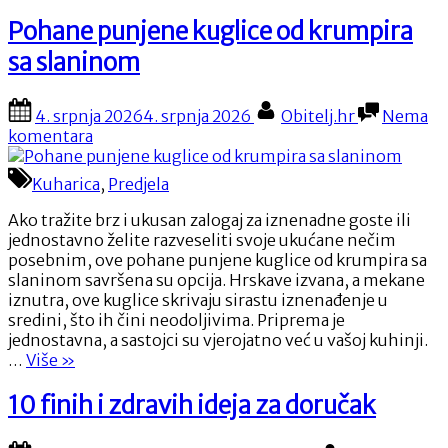
Pohane punjene kuglice od krumpira
sa slaninom
Posted
By
4. srpnja 2026
4. srpnja 2026
Obitelj.hr
Nema
on
na
komentara
Pohane
punjene
Kuharica
,
Predjela
kuglice
od
Ako tražite brz i ukusan zalogaj za iznenadne goste ili
krumpira
jednostavno želite razveseliti svoje ukućane nečim
sa
posebnim, ove pohane punjene kuglice od krumpira sa
slaninom
slaninom savršena su opcija. Hrskave izvana, a mekane
iznutra, ove kuglice skrivaju sirastu iznenađenje u
sredini, što ih čini neodoljivima. Priprema je
jednostavna, a sastojci su vjerojatno već u vašoj kuhinji.
“Pohane
…
Više
»
punjene
kuglice
10 finih i zdravih ideja za doručak
od
krumpira