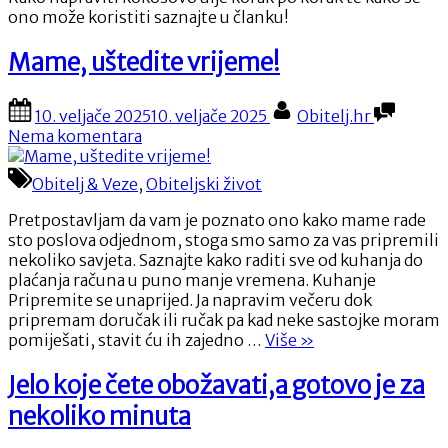
kuhinje
ono može koristiti saznajte u članku!
Mame, uštedite vrijeme!
Posted
By
10. veljače 2025
10. veljače 2025
Obitelj.hr
on
na
Nema komentara
Mame,
uštedite
Obitelj & Veze
,
Obiteljski život
vrijeme!
Pretpostavljam da vam je poznato ono kako mame rade
sto poslova odjednom, stoga smo samo za vas pripremili
nekoliko savjeta. Saznajte kako raditi sve od kuhanja do
plaćanja računa u puno manje vremena. Kuhanje
Pripremite se unaprijed. Ja napravim večeru dok
pripremam doručak ili ručak pa kad neke sastojke moram
“Mame,
pomiješati, stavit ću ih zajedno …
Više
»
uštedite
vrijeme!”
Jelo koje čete obožavati,a gotovo je za
nekoliko minuta