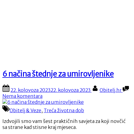
6 načina štednje za umirovljenike
Posted
By
22. kolovoza 2023
22. kolovoza 2023
Obitelj.hr
on
na
Nema komentara
6
načina
Obitelj & Veze
,
Treća životna dob
štednje
za
Izdvojili smo vam šest praktičnih savjeta za koji novčić
umirovljenike
sa strane kad stisne kraj mjeseca.