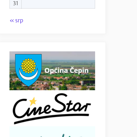
31
« srp