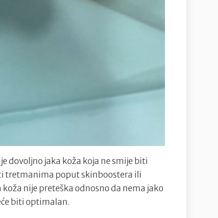
je dovoljno jaka koža koja ne smije biti
ti tretmanima poput skinboostera ili
da koža nije preteška odnosno da nema jako
eće biti optimalan.