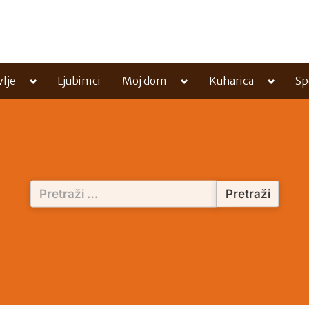
Toggle
Toggle
Toggle
vlje
Ljubimci
Moj dom
Kuharica
Sp
sub-
sub-
sub-
menu
menu
menu
Pretraži: