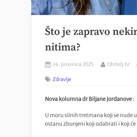
Što je zapravo nekir
nitima?
Posted
By
24. prosinca 2025
Obitelj.hr
on
Zdravlje
Nova kolumna dr Biljane Jordanove :
U moru silnih tretmana koji se nude u 
ostanu zbunjeni koji odabrati i koji će 