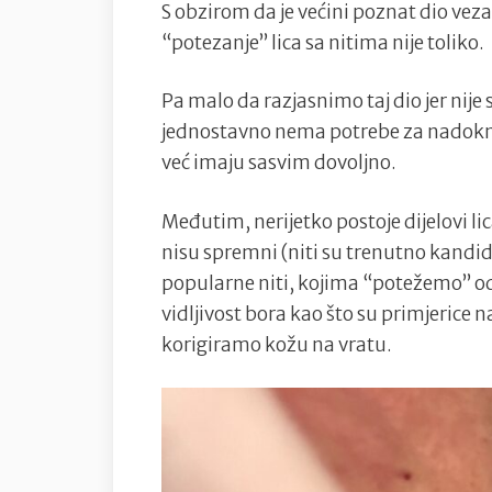
S obzirom da je većini poznat dio vezan
“potezanje” lica sa nitima nije toliko.
Pa malo da razjasnimo taj dio jer nije s
jednostavno nema potrebe za nadokna
već imaju sasvim dovoljno.
Međutim, nerijetko postoje dijelovi lic
nisu spremni (niti su trenutno kandida
popularne niti, kojima “potežemo” od
vidljivost bora kao što su primjerice 
korigiramo kožu na vratu.