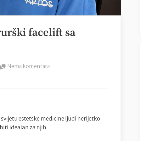
urški facelift sa
na
Nema komentara
Što
je
zapravo
nekirurški
facelift
sa
svijetu estetske medicine ljudi nerijetko
nitima?
biti idealan za njih.