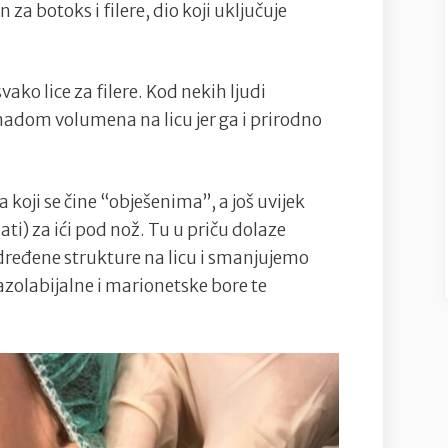
 za botoks i filere, dio koji uključuje
vako lice za filere. Kod nekih ljudi
dom volumena na licu jer ga i prirodno
a koji se čine “obješenima”, a još uvijek
ti) za ići pod nož. Tu u priču dolaze
ređene strukture na licu i smanjujemo
nazolabijalne i marionetske bore te