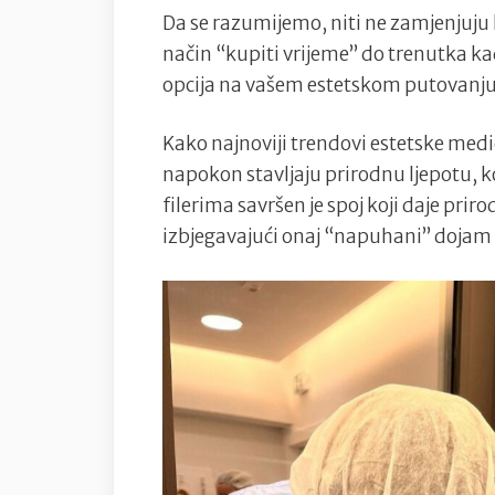
Da se razumijemo, niti ne zamjenjuju k
način “kupiti vrijeme” do trenutka kada
opcija na vašem estetskom putovanju
Kako najnoviji trendovi estetske medic
napokon stavljaju prirodnu ljepotu,
filerima savršen je spoj koji daje prir
izbjegavajući onaj “napuhani” dojam u