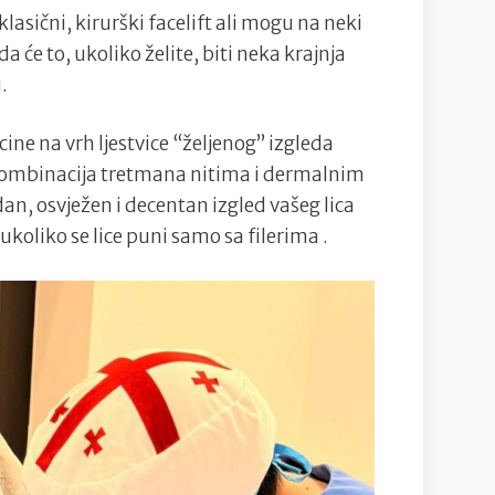
lasični, kirurški facelift ali mogu na neki
 će to, ukoliko želite, biti neka krajnja
.
ine na vrh ljestvice “željenog” izgleda
 kombinacija tretmana nitima i dermalnim
odan, osvježen i decentan izgled vašeg lica
koliko se lice puni samo sa filerima .