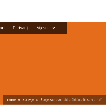
Toggle
ort
Darivanja
Vijesti
sub-
menu
Toggle
sub-
menu
Home
Zdravlje
Što je zapravo nekirurški facelift sa nitima?