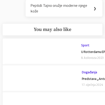
Peptidi: Tajno oružje moderne njege
Next
❯
kože
Post:
You may also like
Sport
U Rotterdamu EP 
8. kolovoza 2023
Događanja
Predstava „Antu
17. siječnja 2024