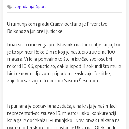
on
Roko
,
Događanja
Sport
Dimić
s
novim
U rumunjskom gradu Craiovi održano je Prvenstvo
osobnim
Balkana za juniore i juniorke.
rekordom
na
Balkanijadi
Imali smo i mi svoga predstavnika na tom natjecanju, bio
je to sprinter Roko Dimić koji je nastupio u utrci na 100
metara. Vrlo je pohvalno to što je istrčao svoj osobni
rekord 10,96, spustio se, dakle, ispod 11 sekundi što mu je
bio i osnovni cilj ovom prigodom i zaslužuje čestitke,
zajedno sa svojim trenerom Sašom Šešumom.
Ispunjena je postavljena zadaća, a na kraju je naš mladi
reprezentativac zauzeo 15. mjesto u jakoj konkurenciji
koja ga je dočekala u Rumunjskoj. Novi prvak Balkana na
ovoj sprinterskoj dionici postao je Ukrajinac Oleksandr