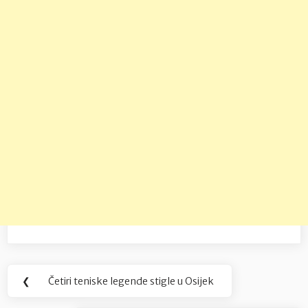
Navigacija
❮
Četiri teniske legende stigle u Osijek
Previous
objava
Post: