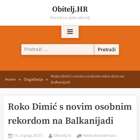
Skip
Obitelj.HR
to
Portal za cijelu obitelj
content
Pretraži:
Roko Dimić s novim osobnim rekordom na
Home
Događanja
Balkanijadi
Roko Dimić s novim osobnim
rekordom na Balkanijadi
Posted
By
na
15. srpnja 2025
Obitelj.hr
Nema komentara