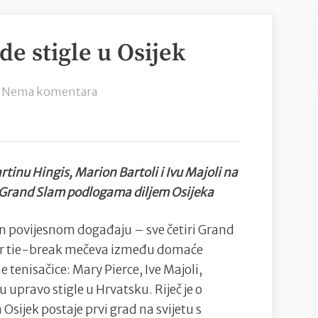
de stigle u Osijek
na
Nema komentara
Četiri
teniske
legende
stigle
tinu Hingis, Marion Bartoli i Ivu Majoli na
u
Grand Slam podlogama diljem Osijeka
Osijek
ćin povijesnom događaju – sve četiri Grand
er tie-break mečeva između domaće
e tenisačice: Mary Pierce, Ive Majoli,
u upravo stigle u Hrvatsku. Riječ je o
Osijek postaje prvi grad na svijetu s