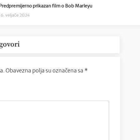
Predpremijerno prikazan film o Bob Marleyu
16. veljače 2024
govori
a.
Obavezna polja su označena sa
*