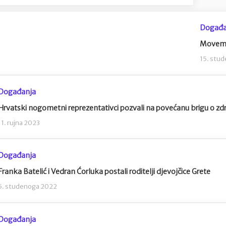
Događa
Movemb
15. stu
Događanja
Hrvatski nogometni reprezentativci pozvali na povećanu brigu o zdr
11. rujna 2023
Događanja
Franka Batelić i Vedran Ćorluka postali roditelji djevojčice Grete
5. studenoga 2022
Događanja