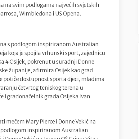
ma na svim podlogama najvećih svjetskih
Garrosa, Wimbledona i US Opena.
rena s podlogom inspiriranom Australian
a koja je spojila vrhunski sport, zajednicu
ka 4 Osijek, pokrenut u suradnji Donne
ske županije, afirmira Osijek kao grad
 te potiče dostupnost sporta djeci, mladima
aranju četvrtog teniskog terena u
će i gradonačelnik grada Osijeka Ivan
ati mečem Mary Pierce i Donne Vekić na
 s podlogom inspiriranom Australian