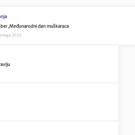
nja
er ,Međunarodni dan muškaraca
denoga 2025
avlju