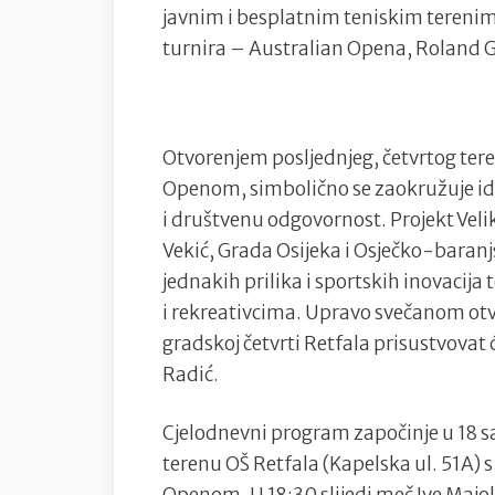
javnim i besplatnim teniskim tereni
turnira – Australian Opena, Roland 
Otvorenjem posljednjeg, četvrtog te
Openom, simbolično se zaokružuje idej
i društvenu odgovornost. Projekt Veli
Vekić, Grada Osijeka i Osječko-baranj
jednakih prilika i sportskih inovacija
i rekreativcima. Upravo svečanom otv
gradskoj četvrti Retfala prisustvovat 
Radić.
Cjelodnevni program započinje u 18 s
terenu OŠ Retfala (Kapelska ul. 51A)