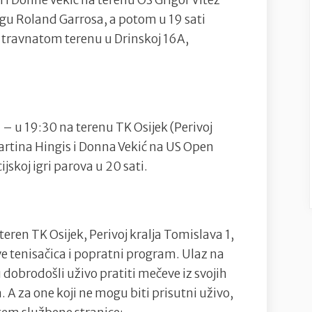
 i Donne Vekić na terenu OŠ Grigor Vitez
logu Roland Garrosa, a potom u 19 sati
a travnatom terenu u Drinskoj 16A,
 – u 19:30 na terenu TK Osijek (Perivoj
Martina Hingis i Donna Vekić na US Open
ijskoj igri parova u 20 sati.
teren TK Osijek, Perivoj kralja Tomislava 1,
ave tenisačica i popratni program. Ulaz na
su dobrodošli uživo pratiti mečeve iz svojih
 A za one koji ne mogu biti prisutni uživo,