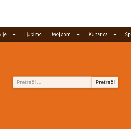
Toggle
Toggle
Toggle
vlje
Ljubimci
Moj dom
Kuharica
Sp
sub-
sub-
sub-
menu
menu
menu
Pretraži: