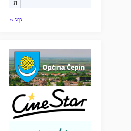
31
« srp