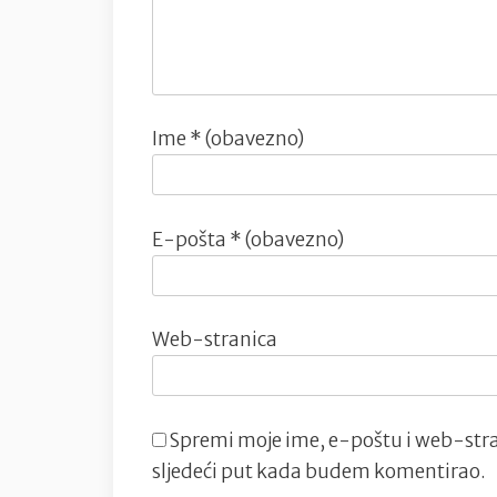
Ime
* (obavezno)
E-pošta
* (obavezno)
Web-stranica
Spremi moje ime, e-poštu i web-stra
sljedeći put kada budem komentirao.