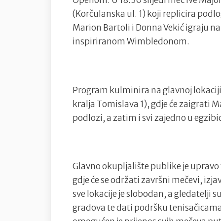
Openom. U 18:30 slijedi meč Ive Majoli
(Korčulanska ul. 1) koji replicira pod
Marion Bartoli i Donna Vekić igraju n
inspiriranom Wimbledonom.
Program kulminira na glavnoj lokaciji
kralja Tomislava 1), gdje će zaigrati 
podlozi, a zatim i svi zajedno u egzibic
Glavno okupljalište publike je upravo 
gdje će se održati završni mečevi, izj
sve lokacije je slobodan, a gledatelji 
gradova te dati podršku tenisačicama.