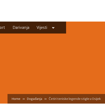
Toggle
ort
Darivanja
Vijesti
sub-
menu
Toggle
sub-
menu
Home
Događanja
Četiri teniske legende stigle u Osijek