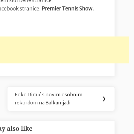
tem službene stranice:
acebook stranice:
Premier Tennis Show.
Roko Dimić s novim osobnim
Next
❯
rekordom na Balkanijadi
Post:
y also like