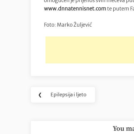
omogućen je prijenos svih mečeva pu
www.dnnatennisnet.com
te putem F
Foto: Marko Žuljević
Navigacija
❮
Epilepsija i ljeto
Previous
objava
Post:
You ma