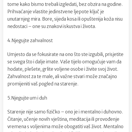
tome kako bismo trebali izgledati, bez obzira na godine.
Prihvaćanje vlastite jedinstvene ljepote ključ je
unutarnjeg mira. Bore, sijeda kosa ili opuštenija koža nisu
nedostaci – one su znakovi iskustva i života.
4.Njegujte zahvalnost
Umjesto da se fokusirate na ono što ste izgubili, prisjetite
se svega što i dalje imate. Vaše tijelo omogućuje vam da
hodate, plešete, grlite voljene osobe i živite svoj život.
Zahvalnost za te male, ali važne stvari može značajno
promijeniti vaš pogled na starenje.
5.Njegujte um i duh
Starenje nije samo fizičko – ono je i mentalno i duhovno.
Čitanje, učenje novih vještina, meditacija ili provođenje
vremena s voljenima može obogatiti vaš život. Mentalno