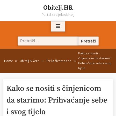
Skip
Obitelj.HR
to
Portal za cijelu obitelj
content
Pretraži:
Kako se nositi s
činjenicom da starimo:
Home
Obitelj & Veze
Treća životna dob
Prihvaćanje sebe i svog
tijela
Kako se nositi s činjenicom
da starimo: Prihvaćanje sebe
i svog tijela