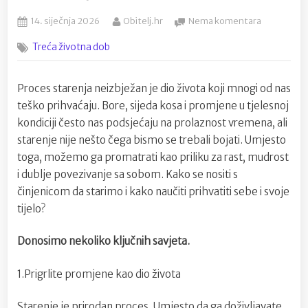
Posted
By
na
14. siječnja 2026
Obitelj.hr
Nema komentara
on
Kako
Treća životna dob
se
nositi
s
Proces starenja neizbježan je dio života koji mnogi od nas
činjenicom
teško prihvaćaju. Bore, sijeda kosa i promjene u tjelesnoj
da
starimo:
kondiciji često nas podsjećaju na prolaznost vremena, ali
Prihvaćanj
starenje nije nešto čega bismo se trebali bojati. Umjesto
sebe
toga, možemo ga promatrati kao priliku za rast, mudrost
i
i dublje povezivanje sa sobom. Kako se nositi s
svog
činjenicom da starimo i kako naučiti prihvatiti sebe i svoje
tijela
tijelo?
Donosimo nekoliko ključnih savjeta.
1.Prigrlite promjene kao dio života
Starenje je prirodan proces. Umjesto da ga doživljavate