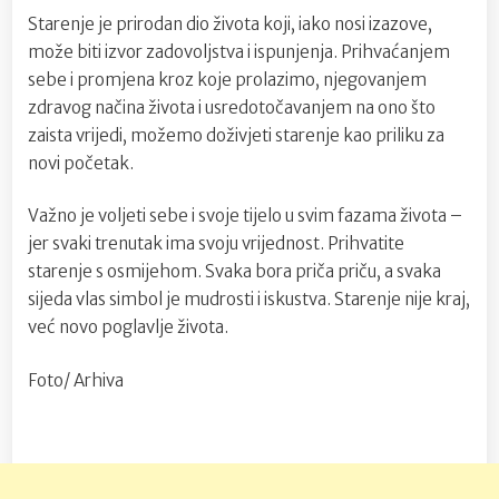
Starenje je prirodan dio života koji, iako nosi izazove,
može biti izvor zadovoljstva i ispunjenja. Prihvaćanjem
sebe i promjena kroz koje prolazimo, njegovanjem
zdravog načina života i usredotočavanjem na ono što
zaista vrijedi, možemo doživjeti starenje kao priliku za
novi početak.
Važno je voljeti sebe i svoje tijelo u svim fazama života –
jer svaki trenutak ima svoju vrijednost. Prihvatite
starenje s osmijehom. Svaka bora priča priču, a svaka
sijeda vlas simbol je mudrosti i iskustva. Starenje nije kraj,
već novo poglavlje života.
Foto/ Arhiva