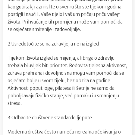
kao gubitak, razmislite o svemu što ste tijekom godina
postigli i naučili. Vaše tijelo i vaš um pričaju priču vašeg
života. Prihvaćanje tih promjena može vam pomoći da
se osjećate smirenije i zadovoljnije.
2.Usredotočite se na zdravlje, a ne na izgled
Tijekom života izgled se mijenja, ali briga o zdravlju
trebala bi uvijek biti prioritet. Redovita tjelesna aktivnost,
zdrava prehrana i dovoljno sna mogu vam pomoći da se
osjećate bolje u svom tijelu, bez obzira na godine.
Aktivnosti poput joge, pilatesa ili šetnje ne samo da
poboljšavaju fizičko stanje, već pomažu i u smanjenju
stresa.
3.Odbacite društvene standarde ljepote
Moderna društva često nameću nerealna očekivanja o