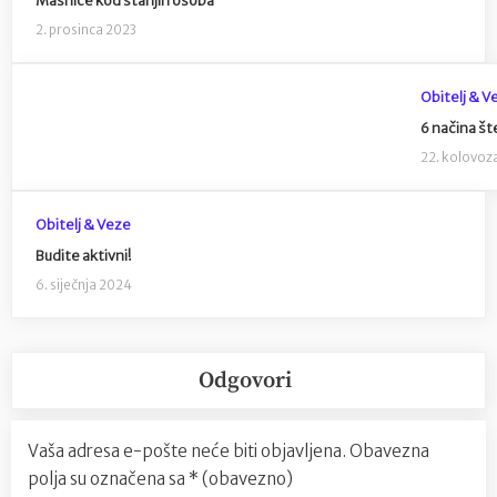
Masnice kod starijih osoba
2. prosinca 2023
Obitelj & V
6 načina št
22. kolovoz
Obitelj & Veze
Budite aktivni!
6. siječnja 2024
Odgovori
Vaša adresa e-pošte neće biti objavljena.
Obavezna
polja su označena sa
* (obavezno)