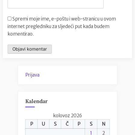
Spremi moje ime, e-poštu i web-stranicu u ovom
internet pregledniku za sljedeći put kada budem
komentirao.
Prijava
Kalendar
kolovoz 2026
P
U
S
Č
P
S
N
1
2