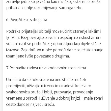
zdravlje jednako je važno kao i fizičko, a starenje pruža
priliku za dublje razumijevanje samoga sebe.
6.Povežite se s drugima
Podrška prijatelja i obitelji može učiniti starenje lakšim i
ljepšim. Razgovarajte o svojim osjećajima i iskustvima s
voljenima ili se pridružite grupama ljudi koji dijele slične
izazove. Zajedništvo može pomoći da se osjećate manje
usamljeno i više povezano s drugima.
7.Pronađite radost u svakodnevnim trenucima
Umjesto da se fokusirate na ono što ne možete
promijeniti, uživajte u trenucima radosti koje vam
svakodnevica pruža. Hobiji, putovanja, provođenje
vremena u prirodi ili uživanje u dobroj knjizi – male stvari
često donose najveću sreću.