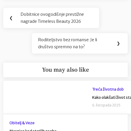
Navigacija
Dobitnice ovogodišnje prestižne
Previous
❮
objava
nagrade Timeless Beauty 2026
Post:
Roditeljstvo bez romanse: Je li
Next
❯
društvo spremno na to?
Post:
You may also like
Treća životna dob
Kako olakšati život st
6. listopada 2025
Obitelj & Veze